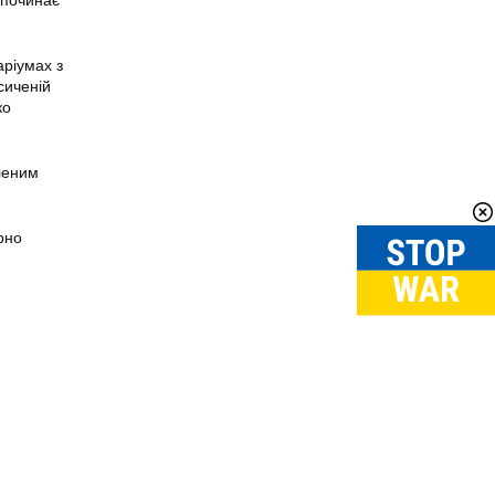
 починає
аріумах з
сиченій
ко
еленим
рно