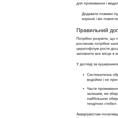
для промивання і видал
Додавати поживні пі
коріння і він повніс
Правильний до
Потрібно розуміти, що г
рослинам потрібне нале
цератофілум росте доси
заповнити все місце в а
У догляді за куширником
Систематична обр
водойми і не приг
Часте промивання 
залишків, які зби
найбільшою обере
тендітних стебел.
Акваріумістам-початківц