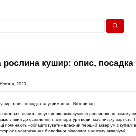
Пошук
 рослина кушир: опис, посадка 
Жовтня, 2020
вважається досить популярною акваріумною рослиною по всьому сві
имогливий до освітлення і температури води, має низьку вартість. 
івці починають «облаштовувати» власний перший акваріум з купівлі 
скорює налагодження біологічної рівноваги в новому акваріумі.