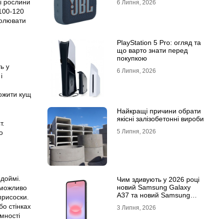
і рослини
6 Липня, 2026
 100-120
ролювати
PlayStation 5 Pro: огляд та
що варто знати перед
покупкою
ь у
6 Липня, 2026
і
ожити кущ
Найкращі причини обрати
якісні залізобетонні вироби
т.
5 Липня, 2026
о
одоймі.
Чим здивують у 2026 році
новий Samsung Galaxy
еможливо
A37 та новий Samsung
присоски.
Galaxy A57 5G
бо стінках
3 Липня, 2026
мності