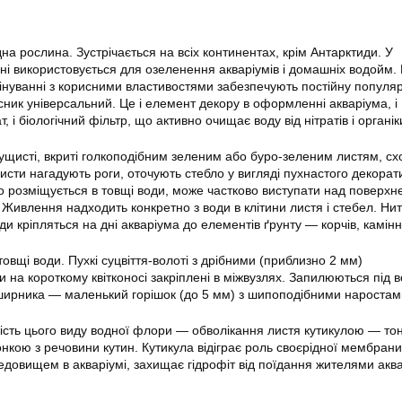
а рослина. Зустрічається на всіх континентах, крім Антарктиди. У
і використовується для озеленення акваріумів і домашніх водойм.
бінуванні з корисними властивостями забезпечують постійну популяр
ник універсальний. Це і елемент декору в оформленні акваріума, і
 і біологічний фільтр, що активно очищає воду від нітратів і органік
 кущисті, вкриті голкоподібним зеленим або буро-зеленим листям, с
 листи нагадують роги, оточують стебло у вигляді пухнастого декорат
но розміщується в товщі води, може частково виступати над поверхн
Живлення надходить конкретно з води в клітини листя і стебел. Нит
їди кріпляться на дні акваріума до елементів ґрунту — корчів, камінн
 товщі води. Пухкі суцвіття-волоті з дрібними (приблизно 2 мм)
и на короткому квітконосі закріплені в міжвузлях. Запилюються під 
ширника — маленький горішок (до 5 мм) з шипоподібними наростам
сть цього виду водної флори — обволікання листя кутикулою — то
кою з речовини кутин. Кутикула відіграє роль своєрідної мембрани
едовищем в акваріумі, захищає гідрофіт від поїдання жителями акв