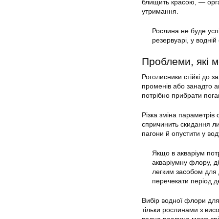
блищить красою, — орга
утримання.
Рослина не буде усп
резервуарі, у водній
Проблеми, які м
Роголисники стійкі до 
променів або занадто а
потрібно прибрати пога
Різка зміна параметрів
спричинить скидання ли
пагони й опустити у вод
Якщо в акваріум пот
акваріумну флору, д
легким засобом для 
перечекати період де
Вибір водної флори для
тільки рослинами з вис