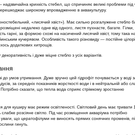
— надзвичайна крихкість стебел, що спричиняє великі проблеми під 
 перешкоджає широкому впровадженню в аквакультуру.
оностебельний, «лисячий хвіст»). Має сильно розгалужене стебло б
я розміщені недалеко одне від одного, листя пухнасте, багате. Гілки
ість гарні, за формою схожі на насичений лисячий хвіст, тому така н
бинським кучерявом. Особливість такого різновиду — постійне цілор
ихось додаткових хитрощів.
декоративність і дуже міцне стебло з усіх варіантів.
ання
і до умов утримання. Дуже зручно цей гідрофіт почувається у воді з
усів, за середніх показників жорсткості води і в нейтральній або сл
. Потрібно сказати, що тепла вода сприяє стрімкому зростанню
я для куширу має режим освітленості. Світловий день має тривати 
 слабке розсіяне світло. Під час розміщення акваріума потрібно
о уваги, що цератофілуми не виносять прямих сонячних променів, пі
ослини гинуть.