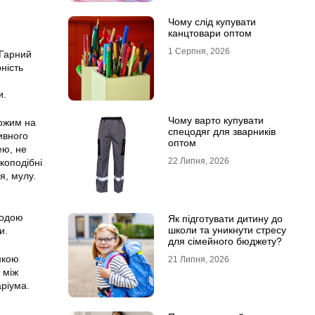
Чому слід купувати
канцтовари оптом
1 Серпня, 2026
 Гарний
ність
и.
Чому варто купувати
хожим на
спецодяг для зварників
ивного
оптом
ею, не
22 Липня, 2026
коподібні
я, мулу.
водою
Як підготувати дитину до
школи та уникнути стресу
и.
для сімейного бюджету?
нкою
21 Липня, 2026
 між
аріума.