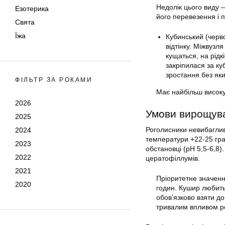
Недолік цього виду 
Езотерика
його перевезення і
Свята
Їжа
Кубинський (черв
відтінку. Міжвузл
кущаться, на рідк
закріпилася за ку
зростання без як
ФІЛЬТР ЗА РОКАМИ
Має найбільш високу 
2026
Умови вирощув
2025
Роголисники невибаглив
2024
температури +22-25 град
2023
обстановці (рН 5,5-6,8)
2022
цератофіллумів.
2021
Пріоритетне значенн
2020
годин. Кушир любить
обов’язково взяти д
тривалим впливом р