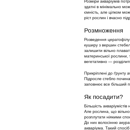
Розміри акваріумів пот
здатні в мінімально мо
ємність, але цілком мо
ріст рослин і вчасно підр
Розмноження
Розведення цератофілум
куширу з вершин стебел.
залишити вільно плават
материнської рослини, 
вегетативно — розділит
Прикріплені до ґрунту а
Підросле стебло почин
заповнює все більший пр
Як посадити?
Більшість акваріумістів
Але рослина, що вільно
розплутати ніякими спо
До них волосінню акурат
акваріума. Такий спосі