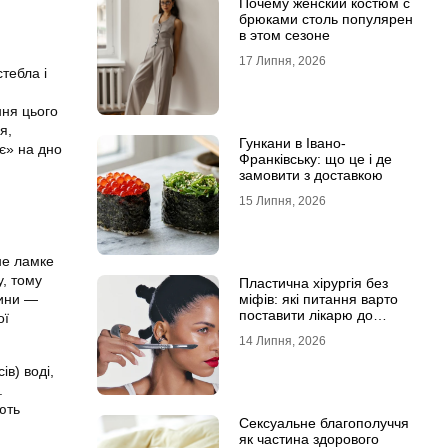
Почему женский костюм с
брюками столь популярен
в этом сезоне
17 Липня, 2026
стебла і
ння цього
я,
Гункани в Івано-
ає» на дно
Франківську: що це і де
замовити з доставкою
15 Липня, 2026
не ламке
у, тому
Пластична хірургія без
лини —
міфів: які питання варто
поставити лікарю до
ої
операції
14 Липня, 2026
ів) воді,
.
ють
Сексуальне благополуччя
як частина здорового