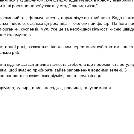
внятися з куширником. Він швидко адаптується в новому акваріумі і
 інші рослини перебувають у стадії акліматизації.
глекислий газ, формує кисень, нормалізує азотний цикл. Вода в акв
ться чистою, оскільки ця рослина — біологічний фільтр. На його на
 органіки, суспензії, мул. Усе це за необхідної кількості кисню швид
стає каламутною.
ім гарної ролі, вважається ідеальним нерестовим субстратом і нас
льків риб.
ини відзначається значна ламкість стебел, а ще необхідність регуля
нням, щоб вчасно прибирати зайве заповнення водойми зелені. З
 впорається кожен акваріуміст, навіть початківець.
аріумна
,
кушир:
,
опис,
,
посадка:
,
рослина
,
та
,
утримання