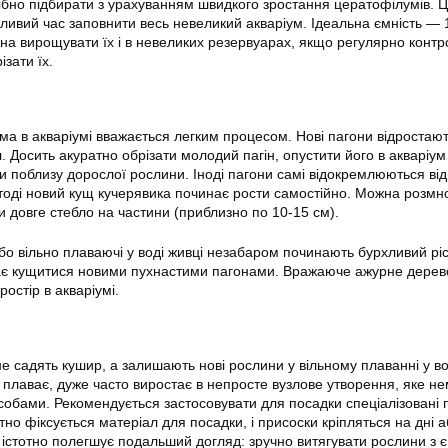
рібно підбирати з урахуванням швидкого зростання цератофілумів. Ц
жливий час заповнити весь невеликий акваріум. Ідеальна ємність —
жна вирощувати їх і в невеликих резервуарах, якщо регулярно конт
ізати їх.
а в акваріумі вважається легким процесом. Нові пагони відростают
 Досить акуратно обрізати молодий пагін, опустити його в акваріум 
и поблизу дорослої рослини. Іноді пагони самі відокремлюються від
тоді новий кущ кучерявика починає рости самостійно. Можна розмн
и довге стебло на частини (приблизно по 10-15 см).
бо вільно плаваючі у воді живці незабаром починають бурхливий ріс
ає кущитися новими пухнастими пагонами. Вражаюче ажурне дерев
остір в акваріумі.
 не садять кушир, а залишають нові рослини у вільному плаванні у в
 плаває, дуже часто виростає в непросте вузлове утворення, яке н
собами. Рекомендується застосовувати для посадки спеціалізовані 
но фіксується матеріал для посадки, і присоски кріпляться на дні а
б істотно полегшує подальший догляд: зручно витягувати рослини з є