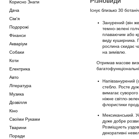
Різновиди
Корисно Знати
Дача
Існує близько 30 ботаніч
Сім'я
Занурений (він же
Подорожі
темно-зелені голч
плаваючим або крі
Фінанси
виду куширника. 
Акваріум
рослина скидає ча
Собаки
на зимівлю.
Коти
Отримав масове визн
багатофункціональні
Електрика
Авто
Напівзанурений (с
Література
стебло. Росте ду
вимагає суворого
Музика
ніжне світло-зеле
Дозвілля
флористики прода
Кіно
Мексиканський. Усп
Своїми Руками
дуже добре розвив
Розміщують уздов
Тварини
декоративні невел
Поради