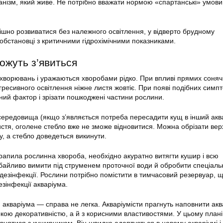
нізм, який живе. Не потрібно вважати нормою «спартанські» умови
ішно розвиватися без належного освітлення, у відверто брудному
 обстановці з критичними гідрохімічними показниками.
ожуть з’явиться
захворювань і уражаються хворобами рідко. При впливі прямих соня
гресивного освітлення ніжне листя жовтіє. При появі подібних симпт
ний фактор і зрізати пошкоджені частини рослини.
 середовища (якщо з’являється потреба пересадити кущ в інший акв
стя, оголене стебло вже не зможе відновитися. Можна обрізати верх
у, а стебло доведеться викинути.
рапила рослинна хвороба, необхідно акуратно витягти кушир і всю
байливо вимити під струменем проточної води й обробити спеціал
дезінфекції. Рослини потрібно помістити в тимчасовий резервуар, 
зінфекції акваріума.
 акваріума — справа не легка. Акваріумісти прагнуть наповнити акв
окою декоративністю, а й з корисними властивостями. У цьому плані