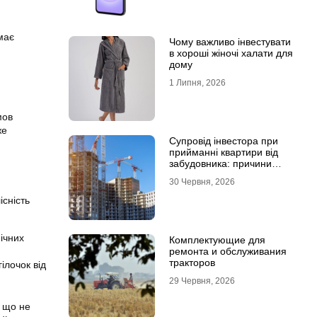
має
Чому важливо інвестувати
в хороші жіночі халати для
дому
1 Липня, 2026
мов
же
Супровід інвестора при
прийманні квартири від
забудовника: причини
звернутися до фахівців
30 Червня, 2026
сність
ічних
Комплектующие для
ремонта и обслуживания
тракторов
ілочок від
29 Червня, 2026
, що не