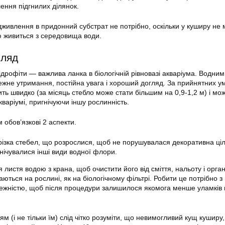
ення підгнилих ділянок.
дживлення в придонний субстрат не потрібно, оскільки у куширу не 
тю живиться з середовища води.
гляд
ідрофіти — важлива ланка в біологічній рівновазі акваріума. Водним
жне утримання, постійна увага і хороший догляд. За прийнятних у
ть швидко (за місяць стебло може стати більшим на 0,9-1,2 м) і мо
кваріумі, пригнічуючи іншу рослинність.
 обов’язкові 2 аспекти.
ізка стебел, що розрослися, щоб не порушувалася декоративна цілі
нічувалися інші види водної флори.
листя водою з крана, щоб очистити його від сміття, нальоту і орган
раються на рослині, як на біологічному фільтрі. Робити це потрібно з
жністю, щоб після процедури залишилося якомога менше уламків г
ям (і не тільки їм) слід чітко розуміти, що невимогливий кущ куширу