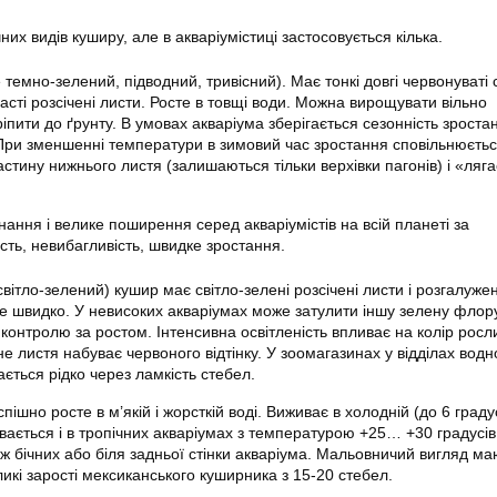
них видів куширу, але в акваріумістиці застосовується кілька.
 темно-зелений, підводний, тривісний). Має тонкі довгі червонуваті 
асті розсічені листи. Росте в товщі води. Можна вирощувати вільно
пити до ґрунту. В умовах акваріума зберігається сезонність зроста
При зменшенні температури в зимовий час зростання сповільнюєтьс
стину нижнього листя (залишаються тільки верхівки пагонів) і «ляг
ання і велике поширення серед акваріумістів на всій планеті за
сть, невибагливість, швидке зростання.
вітло-зелений) кушир має світло-зелені розсічені листи і розгалуже
же швидко. У невисоких акваріумах може затулити іншу зелену флор
 контролю за ростом. Інтенсивна освітленість впливає на колір рос
не листя набуває червоного відтінку. У зоомагазинах у відділах водн
ється рідко через ламкість стебел.
ішно росте в м’якій і жорсткій воді. Виживає в холодній (до 6 градус
ається і в тропічних акваріумах з температурою +25… +30 градусів
ж бічних або біля задньої стінки акваріума. Мальовничий вигляд ма
икі зарості мексиканського куширника з 15-20 стебел.