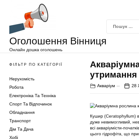
Оголошення
Перейти
Вінниця
до
вмісту
Оголошення Вінниця
Онлайн дошка оголошень
Акваріумна
ФІЛЬТР ПО КАТЕГОРІЇ
утримання
Нерухомість
Акваріум
28 
Робота
Електроніка Та Техніка
Спорт Та Відпочинок
Обладнання
Кушир (Ceratophyllum) 
Транспорт
дуже невимогливий, нев
всі акваріумісти-початк
Дім Та Дача
цього гідрофіта, що при
Хобі