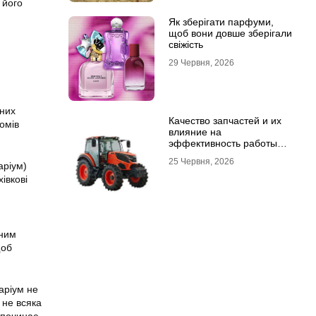
 його
Як зберігати парфуми,
щоб вони довше зберігали
свіжість
29 Червня, 2026
чних
Качество запчастей и их
омів
влияние на
эффективность работы
техники
25 Червня, 2026
аріум)
івкові
ьним
щоб
аріум не
 не всяка