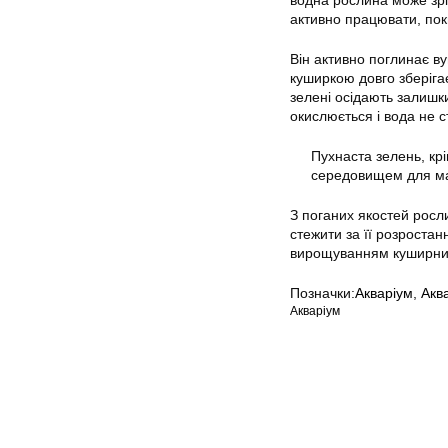
водна рослина може зрі
активно працювати, поки
Він активно поглинає ву
куширкою довго зберігає
зелені осідають залишки
окислюється і вода не 
Пухнаста зелень, кр
середовищем для ма
З поганих якостей росл
стежити за її розроста
вирощуванням куширника
Позначки:
Акваріум
,
Акв
Акваріум