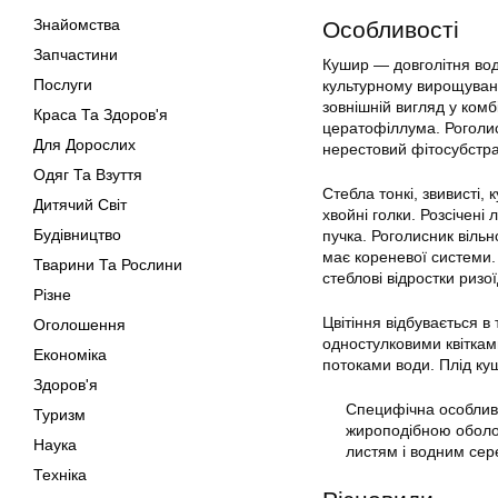
Знайомства
Особливості
Запчастини
Кушир — довголітня водн
Послуги
культурному вирощуванн
зовнішній вигляд у ком
Краса Та Здоров'я
цератофіллума. Роголис
Для Дорослих
нерестовий фітосубстрат,
Одяг Та Взуття
Стебла тонкі, звивисті,
Дитячий Світ
хвойні голки. Розсічені
Будівництво
пучка. Роголисник віль
має кореневої системи. 
Тварини Та Рослини
стеблові відростки ризо
Різне
Цвітіння відбувається в
Оголошення
одностулковими квіткам
Економіка
потоками води. Плід ку
Здоров'я
Специфічна особливі
Туризм
жироподібною оболон
Наука
листям і водним сер
Техніка