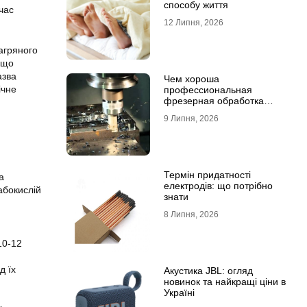
способу життя
час
12 Липня, 2026
агряного
, що
азва
Чем хороша
ічне
профессиональная
фрезерная обработка
деталей
9 Липня, 2026
Термін придатності
а
електродів: що потрібно
абокислій
знати
8 Липня, 2026
10-12
д їх
Акустика JBL: огляд
новинок та найкращі ціни в
Україні