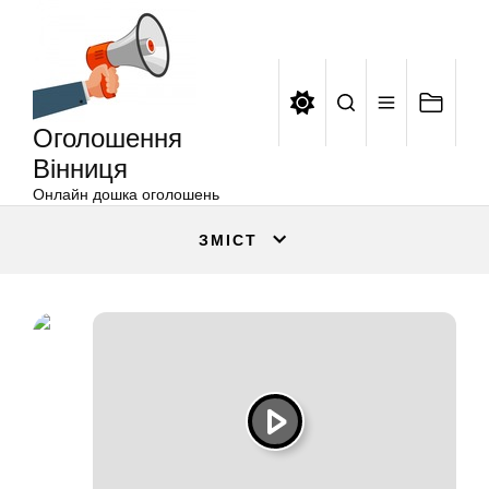
Оголошення
Перейти
Вінниця
до
вмісту
Оголошення
Вінниця
Онлайн дошка оголошень
ЗМІСТ