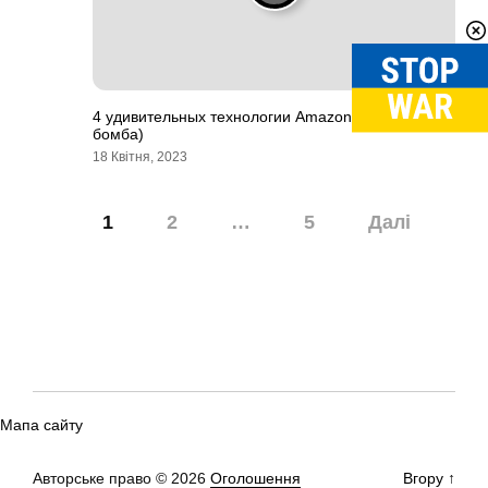
4 удивительных технологии Amazon (и одна
бомба)
18 Квітня, 2023
Навігація
1
2
…
5
Далі
записів
Мапа сайту
Авторське право © 2026
Оголошення
Вгору
↑