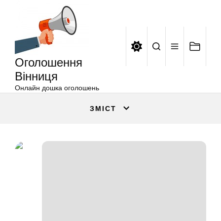
Оголошення
Перейти
Вінниця
до
вмісту
Оголошення
Вінниця
Онлайн дошка оголошень
ЗМІСТ