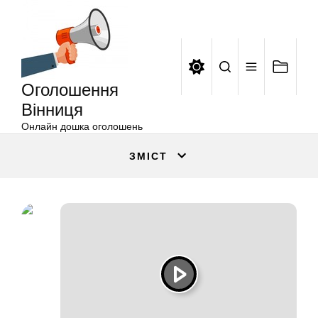
Оголошення
Перейти
Вінниця
до
вмісту
Оголошення
Вінниця
Онлайн дошка оголошень
ЗМІСТ