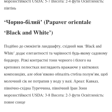
морозостійкості USDA: 5-7 Висота: 2-4 фути Освітленість:
півтінь
‘Чорно-білий’ (Papaver orientale
‘Black and White’)
Подібно до смокінгів ландшафту, східний мак ‘Black and
White’ додає елегантності та чарівності будь-якому садовому
бордюру. Різкі контрастні тони чорного і білого на
крепових пелюстках виглядають вражаюче у квіткових
композиціях, але обов’язково обпаліть стебла полум’ям, щоб
молочний сік не потрапив у воду у вазі. Ареал: Кавказ,
північно-східна Туреччина, північний Іран Зони
морозостійкості USDA: 3-8 Висота: 2-3 фути Освітленість:
повне сонце