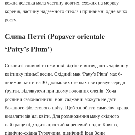
кожна деленка мала частину довгих, схожих на моркву
коренів, частину надземного стебла і принаймні одне вічко
росту.
Слива Петті (Papaver orientale
‘Patty’s Plum’)
Соковиті сливові та ожинові відтінки виглядають чарівно у
квітнику пізньої весни. Східний мак ‘Patty’s Plum’ має 6-
дюймові квіти на 30-дюймових стеблах і витримує середні
ґрунти, відлякуючи при цьому голодних оленів. Хоча
рослини самонасіннєві, нові саджанці можуть не дати
бажаного фіолетового цвіту. Щоб запобігти самосіву, краще
видаляти зів’ялі квіти. Для розмноження маку східного
найкраще підходить простий кореневий поділ: Кавказ,
північно-східна Туреччина, північний Іран Зони