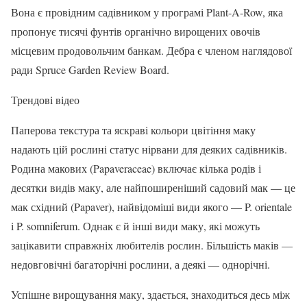
Вона є провідним садівником у програмі Plant-A-Row, яка
пропонує тисячі фунтів органічно вирощених овочів
місцевим продовольчим банкам. Дебра є членом наглядової
ради Spruce Garden Review Board.
Трендові відео
Паперова текстура та яскраві кольори цвітіння маку
надають цій рослині статус нірвани для деяких садівників.
Родина макових (Papaveraceae) включає кілька родів і
десятки видів маку, але найпоширеніший садовий мак — це
мак східний (Papaver), найвідоміші види якого — P. orientale
і P. somniferum. Однак є й інші види маку, які можуть
зацікавити справжніх любителів рослин. Більшість маків —
недовговічні багаторічні рослини, а деякі — однорічні.
Успішне вирощування маку, здається, знаходиться десь між