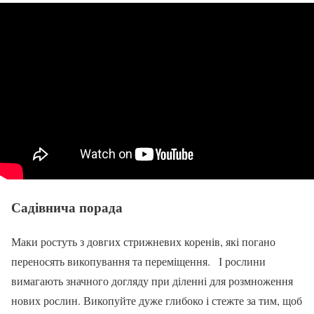
Садівнича порада
Маки ростуть з довгих стрижневих коренів, які погано
переносять викопування та переміщення. І рослини
вимагають значного догляду при діленні для розмноження
нових рослин. Викопуйте дуже глибоко і стежте за тим, щоб