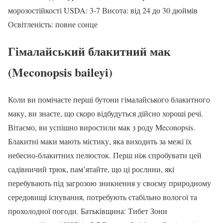
морозостійкості USDA: 3-7 Висота: від 24 до 30 дюймів
Освітленість: повне сонце
Гімалайський блакитний мак
(Meconopsis baileyi)
Коли ви помічаєте перші бутони гімалайського блакитного
маку, ви знаєте, що скоро відбудуться дійсно хороші речі.
Вітаємо, ви успішно виростили мак з роду Meconopsis.
Блакитні маки мають містику, яка виходить за межі їх
небесно-блакитних пелюсток. Перш ніж спробувати цей
садівничий трюк, пам’ятайте, що ці рослини, які
перебувають під загрозою зникнення у своєму природному
середовищі існування, потребують стабільно вологої та
прохолодної погоди. Батьківщина: Тибет Зони