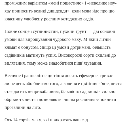
проміжним варіантом «мені пощастило» і «невелике ноу-
хау приносить великі дивіденди», коли мова йде про цю
класичну улюблену рослину котеджних садів.
Повне сонце і суглинистий, пухкий ґрунт — дві основні
умови для вирощування чудового маку. М’який літній
клімат є бонусом. Якщо ці умови дотримані, більшість
садівників матимуть успіх. Високорослі сорти схильні до
вилягання, тому може знадобитися підв’язування.
Весняне і раннє літнє цвітіння досить ефемерне, триває
лише день або близько того, а коли все цвітіння в’яне, листя
стає досить непривабливим; більшість садівників сильно
обрізають листя і дозволяють іншим рослинам заповнити
прогалини на літо.
Ось 14 сортів маку, які прикрасять ваш сад.