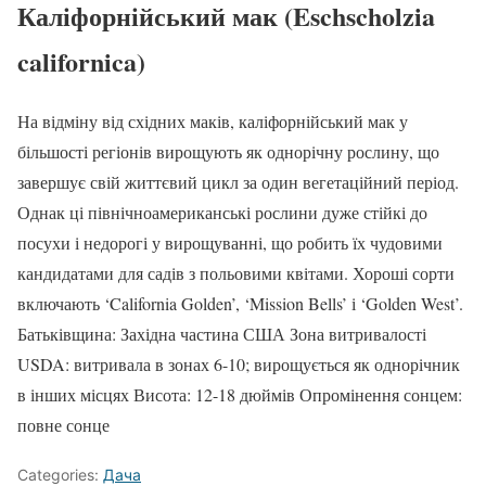
Каліфорнійський мак (Eschscholzia
californica)
На відміну від східних маків, каліфорнійський мак у
більшості регіонів вирощують як однорічну рослину, що
завершує свій життєвий цикл за один вегетаційний період.
Однак ці північноамериканські рослини дуже стійкі до
посухи і недорогі у вирощуванні, що робить їх чудовими
кандидатами для садів з польовими квітами. Хороші сорти
включають ‘California Golden’, ‘Mission Bells’ і ‘Golden West’.
Батьківщина: Західна частина США Зона витривалості
USDA: витривала в зонах 6-10; вирощується як однорічник
в інших місцях Висота: 12-18 дюймів Опромінення сонцем:
повне сонце
Categories:
Дача