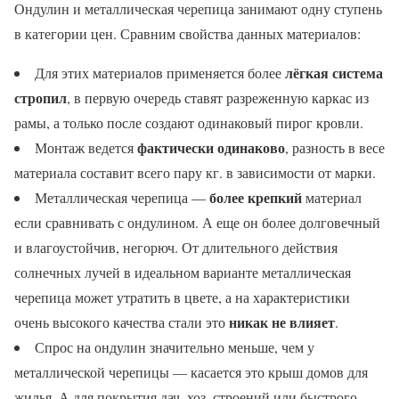
Ондулин и металлическая черепица занимают одну ступень
в категории цен. Сравним свойства данных материалов:
лёгкая система
Для этих материалов применяется более
стропил
, в первую очередь ставят разреженную каркас из
рамы, а только после создают одинаковый пирог кровли.
фактически одинаково
Монтаж ведется
, разность в весе
материала составит всего пару кг. в зависимости от марки.
более крепкий
Металлическая черепица —
материал
если сравнивать с ондулином. А еще он более долговечный
и влагоустойчив, негорюч. От длительного действия
солнечных лучей в идеальном варианте металлическая
черепица может утратить в цвете, а на характеристики
никак не влияет
очень высокого качества стали это
.
Спрос на ондулин значительно меньше, чем у
металлической черепицы — касается это крыш домов для
жилья. А для покрытия дач, хоз. строений или быстрого