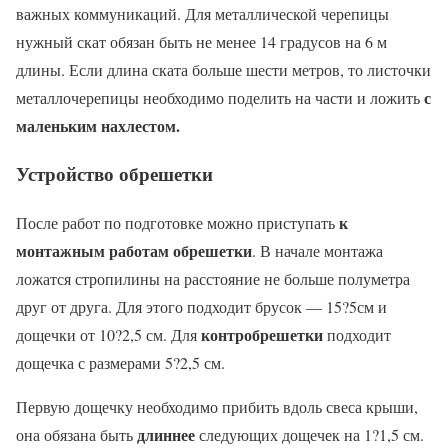
важных коммуникаций. Для металлической черепицы
нужный скат обязан быть не менее 14 градусов на 6 м
длины. Если длина ската больше шести метров, то листочки
с
металлочерепицы необходимо поделить на части и ложить
маленьким нахлестом.
Устройство обрешетки
к
После работ по подготовке можно приступать
монтажным работам обрешетки
. В начале монтажа
ложатся стропилины на расстояние не больше полуметра
друг от друга. Для этого подходит брусок — 15?5см и
контробрешетки
дощечки от 10?2,5 см. Для
подходит
дощечка с размерами 5?2,5 см.
Первую дощечку необходимо прибить вдоль свеса крыши,
длиннее
она обязана быть
следующих дощечек на 1?1,5 см.