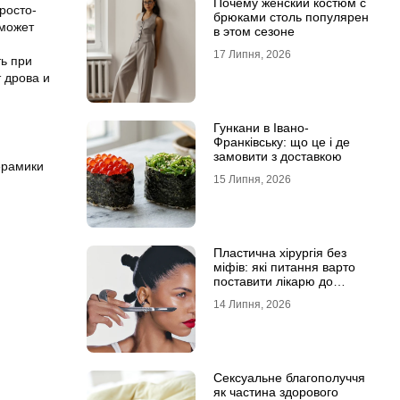
Почему женский костюм с
росто-
брюками столь популярен
оможет
в этом сезоне
17 Липня, 2026
ь при
 дрова и
Гункани в Івано-
Франківську: що це і де
замовити з доставкою
ерамики
15 Липня, 2026
Пластична хірургія без
міфів: які питання варто
поставити лікарю до
операції
14 Липня, 2026
Сексуальне благополуччя
як частина здорового