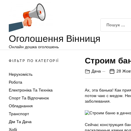
Оголошення
Перейти
Вінниця
до
вмісту
Оголошення Вінниця
Онлайн дошка оголошень
Строим ба
ФІЛЬТР ПО КАТЕГОРІЇ
Дача
28 Жов
Нерухомість
Робота
Електроніка Та Техніка
Ах, эта банька! Как пр
потом чаю с медом. Нес
Спорт Та Відпочинок
заболевания.
Обладнання
Транспорт
Дім Та Дача
Сейчас конструкция бан
Хобі
раскаленные камни вод