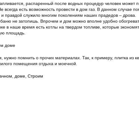
апливается, распаренный после водных процедур человек может п
Не всегда есть возможность провести в дом газ. В данном случае п
й и правдой служило многим поколениям наших прадедов – дрова.
и баню не затопишь. Впрочем и дом можно вполне удобно обогреват
ке в наше время есть котлы на твердом топливе, которые экономят
ую площадь.
 нужно помнить о прочих материалах. Так, к примеру, плитка из к
жилого помещения отдыха и моечной.
ачном
,
доме
,
Строим