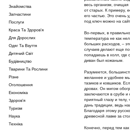
весь организм, очищая
Знайомства
от старых. К примеру, 
Запчастини
его частью. Это очень 
под ключ можно на сайт
Послуги
Краса Та Здоров'я
Во-первых, в правильн
Для Дорослих
температура не как не
больших расходов, – эт
Одяг Та Взуття
случаев делают еще пом
Дитячий Світ
попадаешь в холл, где 
диван был кожаным.
Будівництво
Тварини Та Рослини
Разумеется, большинст
Різне
желаннее и удобнее мы
тазиков и ковшиков. Ес
Оголошення
дровах. Он мигом обог
Економіка
заключаются в срубе и 
приятный глазу и телу,
Здоров'я
дань традиции, ведь на
Туризм
Благодаря этому русск
Наука
древесной лавке за сто
Техніка
Конечно, перед тем как