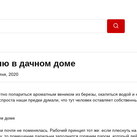
Пошук
ню в дачном доме
тня, 2020
иятно попариться ароматным веником из березы, окатиться водой и 
проста наши предки думали, что тут человек оставляет собственн
и почти не поменялась. Рабочий принцип тот же: если плеснуть на
у, то помещение парильни заполнится горячим паром, который дей