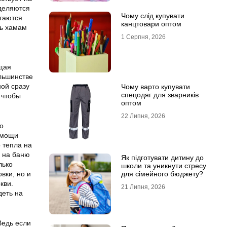
деляются
Чому слід купувати
итаются
канцтовари оптом
ть хамам
1 Серпня, 2026
ющая
ольшинстве
ной сразу
Чому варто купувати
спецодяг для зварників
 чтобы
оптом
22 Липня, 2026
о
омощи
р тепла на
в на баню
Як підготувати дитину до
лько
школи та уникнути стресу
вки, но и
для сімейного бюджету?
кви.
21 Липня, 2026
деть на
Ведь если