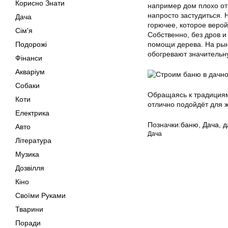
Корисно Знати
например дом плохо от
напросто застудиться. 
Дача
горючее, которое веро
Сім'я
Собственно, без дров 
Подорожі
помощи дерева. На рын
обогревают значительн
Фінанси
Акваріум
Собаки
Обращаясь к традициям,
Коти
отлично подойдёт для 
Електрика
Позначки:
баню
,
Дача
,
д
Авто
Дача
Література
Музика
Дозвілля
Кіно
Своїми Руками
Тварини
Поради