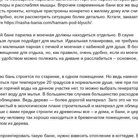
 поры и расслабляя мышцы. Впрочем современные бани все же вы
есть проекты, которые пристроены конкретно к жилому дому или сч
удобно, если рассмотреть ситуацию более детально. Кстати, заказа
е https://nasha-bania.com/hamam-pod-klyuch/.
ой бане парилка и моечная должны находиться отдельно. В сауне
льзя лучше подойдет для мытья. Идеальная планировка, не требу
о маленькая парная с печкой и моечная с кабинкой для душа. В б
ещение для отдыха, но, как правило, очень удобно, если из моеч
с удобством можно полежать на диване и расслабиться – основное,
во бань строятся по старинке, в одном помещении. Но ведь намног
ться при температуре 20 градусов в нормальном душе, чем при п
ли горячей воды на дачном участке нет, то можно выбрать генерато
реет воду для мытья. В большинстве случаев большинство расходо
облицовке. Ведь дерево — более дорогой материал. Зато это не то
 чистый в экологическом плане строительный и материал для облицо
ши с вами предки строили из древесины все – и дома, и бани, и цер
ому человеку так хорошо находиться в бревенчатом помещении, си
лом из дерева.
 проектировать такую баню, нужно взвесить отопление в коттедже. 