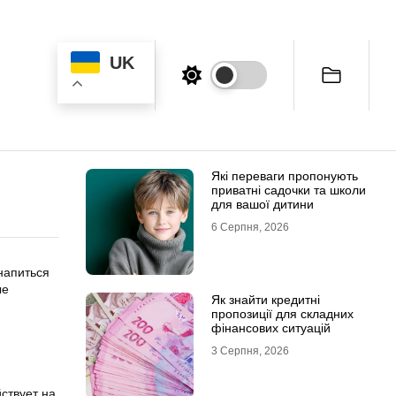
UK
Які переваги пропонують
приватні садочки та школи
для вашої дитини
6 Серпня, 2026
напиться
ые
Як знайти кредитні
пропозиції для складних
фінансових ситуацій
3 Серпня, 2026
ствует на