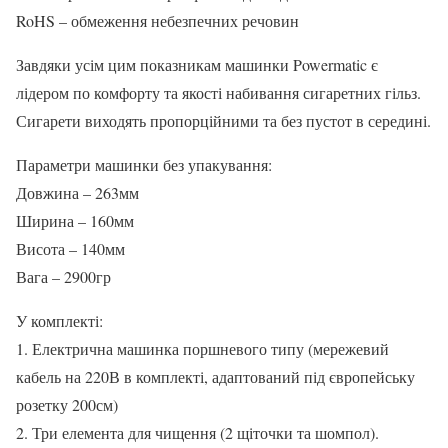
RoHS – обмеження небезпечних речовин
Завдяки усім цим показникам машинки Powermatic є
лідером по комфорту та якості набивання сигаретних гільз.
Сигарети виходять пропорційними та без пустот в середині.
Параметри машинки без упакування:
Довжина – 263мм
Ширина – 160мм
Висота – 140мм
Вага – 2900гр
У комплекті:
1. Електрична машинка поршневого типу (мережевий
кабель на 220В в комплекті, адаптований під європейську
розетку 200см)
2. Три елемента для чищення (2 щіточки та шомпол).