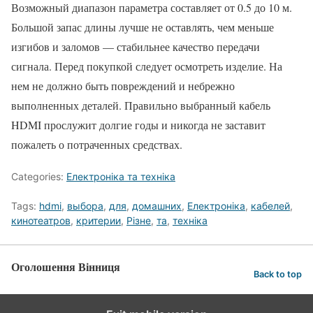
Возможный диапазон параметра составляет от 0.5 до 10 м.
Большой запас длины лучше не оставлять, чем меньше
изгибов и заломов — стабильнее качество передачи
сигнала. Перед покупкой следует осмотреть изделие. На
нем не должно быть повреждений и небрежно
выполненных деталей. Правильно выбранный кабель
HDMI прослужит долгие годы и никогда не заставит
пожалеть о потраченных средствах.
Categories:
Електроніка та техніка
Tags:
hdmi
,
выбора
,
для
,
домашних
,
Електроніка
,
кабелей
,
кинотеатров
,
критерии
,
Різне
,
та
,
техніка
Оголошення Вінниця
Back to top