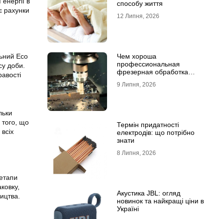
енергії в
способу життя
є рахунки
12 Липня, 2026
льний Eco
Чем хороша
профессиональная
су доби.
фрезерная обработка
равості
деталей
9 Липня, 2026
льки
 того, що
Термін придатності
всіх
електродів: що потрібно
знати
8 Липня, 2026
 етапи
ковку,
Акустика JBL: огляд
ицтва.
новинок та найкращі ціни в
Україні