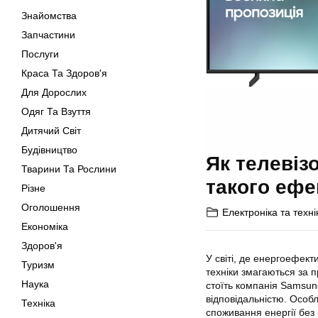
Знайомства
Запчастини
Послуги
Краса Та Здоров'я
Для Дорослих
Одяг Та Взуття
Дитячий Світ
Будівництво
Як телевіз
Тварини Та Рослини
такого ефе
Різне
Оголошення
Електроніка та техні
Економіка
Здоров'я
У світі, де енергоефек
Туризм
техніки змагаються за 
Наука
стоїть компанія Samsung
відповідальністю. Особ
Техніка
споживання енергії без 