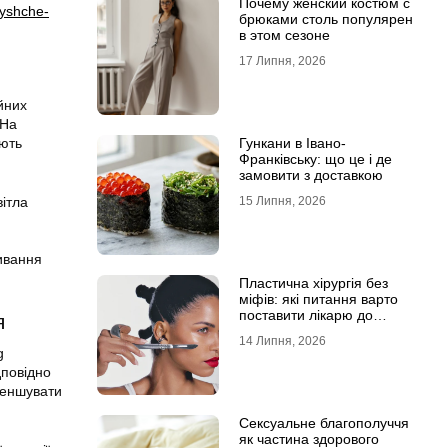
Почему женский костюм с
vyshche-
брюками столь популярен
в этом сезоне
17 Липня, 2026
йних
 На
яють
Гункани в Івано-
Франківську: що це і де
замовити з доставкою
вітла
15 Липня, 2026
ивання
Пластична хірургія без
міфів: які питання варто
поставити лікарю до
я
операції
14 Липня, 2026
g
дповідно
зменшувати
Сексуальне благополуччя
як частина здорового