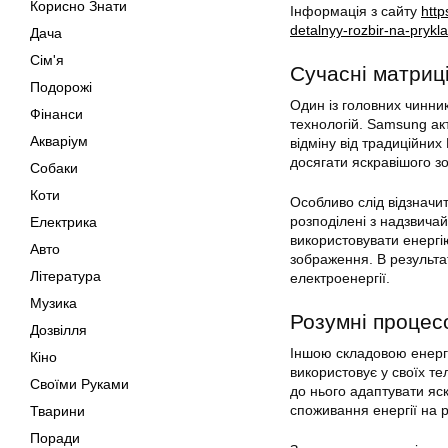
Корисно Знати
Інформація з сайту
http
detalnyy-rozbir-na-pryklad
Дача
Сім'я
Сучасні матриц
Подорожі
Один із головних чинни
Фінанси
технологій. Samsung ак
Акваріум
відміну від традиційних
досягати яскравішого з
Собаки
Коти
Особливо слід відзначи
розподілені з надзвичай
Електрика
використовувати енергі
Авто
зображення. В результа
Література
електроенергії.
Музика
Розумні процес
Дозвілля
Іншою складовою енерго
Кіно
використовує у своїх те
Своїми Руками
до нього адаптувати яск
споживання енергії на р
Тварини
Поради