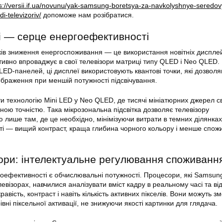
s://versii.if.ua/novunu/yak-samsung-boretsya-za-navkolyshnye-seredo
i-televizoriv/
допоможе нам розібратися.
і — серце енергоефективності
ків зниження енергоспоживання — це використання новітніх диспле
тивно впроваджує в свої телевізори матриці типу QLED і Neo QLED.
 LED-панелей, ці дисплеї використовують квантові точки, які дозвол
ображення при меншій потужності підсвічування.
ти технологію Mini LED у Neo QLED, де тисячі мініатюрних джерел с
ною точністю. Така мікрозональна підсвітка дозволяє телевізору
ю лише там, де це необхідно, мінімізуючи витрати в темних ділянках
ті — вищий контраст, краща глибина чорного кольору і менше спож
ори: інтелектуальне регулювання споживанн
ефективності є обчислювальні потужності. Процесори, які Samsun
левізорах, навчилися аналізувати вміст кадру в реальному часі та ві
равість, контраст і навіть кількість активних пікселів. Вони можуть 
івні піксельної активації, не знижуючи якості картинки для глядача.