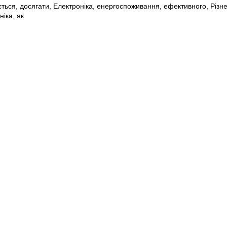
ється
,
досягати
,
Електроніка
,
енергоспоживання
,
ефективного
,
Різн
ніка
,
як