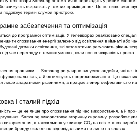
екту телевізори Samsung автоматично переходять у режим економії 
бо знижують яскравість у темних приміщеннях. Це не лише зменшу
 й подовжує термін служби пристрою.
грамне забезпечення та оптимізація
ться до програмної оптимізації. У телевізорах реалізовано спеціа
еншити споживання енергії залежно від освітлення в кімнаті або ча
будовані датчики освітлення, які автоматично регулюють рівень яск
 під час перегляду в темних умовах, коли повна яскравість просто
овлення прошивки — Samsung регулярно випускає апдейти, які не ті
 функціональність, а й оптимізують енергоспоживання. Це показник
ся лише апаратними рішеннями, а працює з енергоефективністю на 
овка і сталий підхід
ність — це не лише про споживання під час використання, а й про
ртування. Samsung використовує вторинну сировину, розробляє упа
о використання, а також зменшує викиди CO₂ на всіх етапах виробн
левізори бренду екологічно відповідальними не лише на словах.