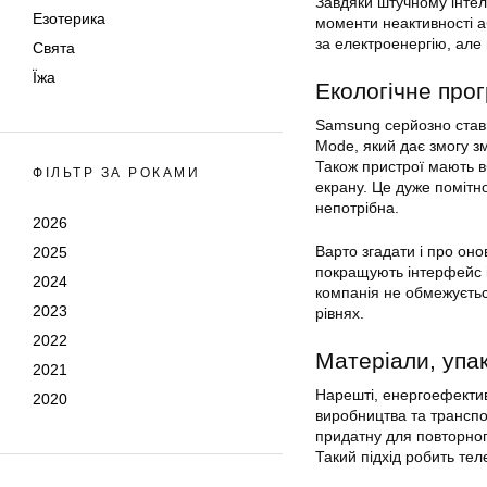
Завдяки штучному інтел
Езотерика
моменти неактивності а
за електроенергію, але
Свята
Їжа
Екологічне про
Samsung серйозно стави
Mode, який дає змогу зм
Також пристрої мають в
ФІЛЬТР ЗА РОКАМИ
екрану. Це дуже помітно
непотрібна.
2026
Варто згадати і про он
2025
покращують інтерфейс і
2024
компанія не обмежуєть
2023
рівнях.
2022
Матеріали, упак
2021
Нарешті, енергоефектив
2020
виробництва та транспо
придатну для повторног
Такий підхід робить те