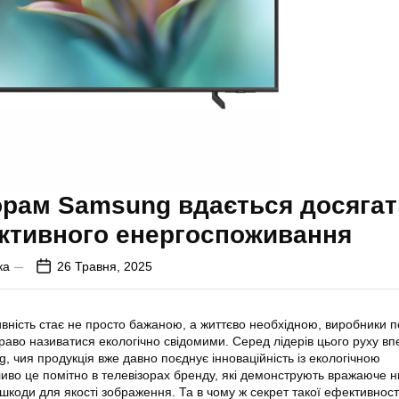
орам Samsung вдається досягат
ктивного енергоспоживання
ка
26 Травня, 2025
тивність стає не просто бажаною, а життєво необхідною, виробники п
право називатися екологічно свідомими. Серед лідерів цього руху в
, чия продукція вже давно поєднує інноваційність із екологічною
ливо це помітно в телевізорах бренду, які демонструють вражаюче н
шкоди для якості зображення. Та в чому ж секрет такої ефективност