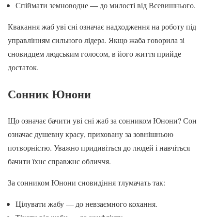
Спіймати земноводне — до милості від Всевишнього.
Квакання жаб уві сні означає надходження на роботу під
управлінням сильного лідера. Якщо жаба говорила зі
сновидцем людським голосом, в його життя прийде
достаток.
Сонник Юнони
Що означає бачити уві сні жаб за сонником Юнони? Сон
означає душевну красу, приховану за зовнішньою
потворністю. Уважно придивіться до людей і навчіться
бачити їхнє справжнє обличчя.
За сонником Юнони сновидіння тлумачать так:
Цілувати жабу — до невзаємного кохання.