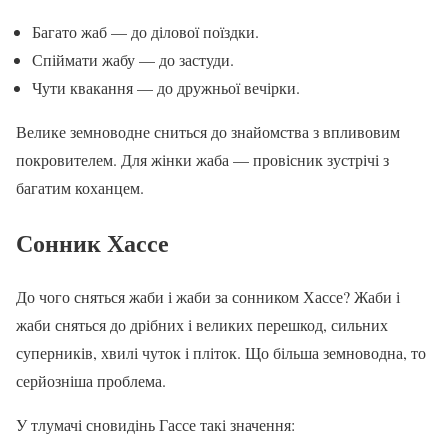
Багато жаб — до ділової поїздки.
Спіймати жабу — до застуди.
Чути квакання — до дружньої вечірки.
Велике земноводне сниться до знайомства з впливовим
покровителем. Для жінки жаба — провісник зустрічі з
багатим коханцем.
Сонник Хассе
До чого сняться жаби і жаби за сонником Хассе? Жаби і
жаби сняться до дрібних і великих перешкод, сильних
суперників, хвилі чуток і пліток. Що більша земноводна, то
серйозніша проблема.
У тлумачі сновидінь Гассе такі значення: