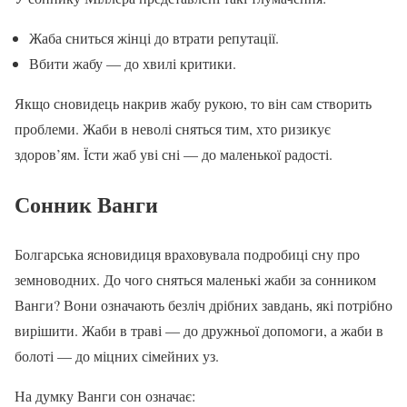
Жаба сниться жінці до втрати репутації.
Вбити жабу — до хвилі критики.
Якщо сновидець накрив жабу рукою, то він сам створить
проблеми. Жаби в неволі сняться тим, хто ризикує
здоров’ям. Їсти жаб уві сні — до маленької радості.
Сонник Ванги
Болгарська ясновидиця враховувала подробиці сну про
земноводних. До чого сняться маленькі жаби за сонником
Ванги? Вони означають безліч дрібних завдань, які потрібно
вирішити. Жаби в траві — до дружньої допомоги, а жаби в
болоті — до міцних сімейних уз.
На думку Ванги сон означає: