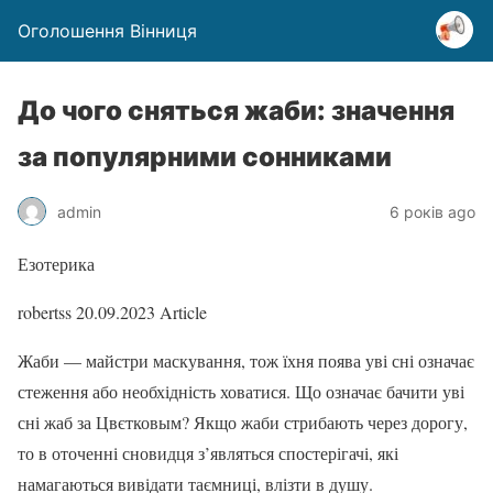
Оголошення Вінниця
До чого сняться жаби: значення
за популярними сонниками
admin
6 років ago
Езотерика
robertss
20.09.2023
Article
Жаби — майстри маскування, тож їхня поява уві сні означає
стеження або необхідність ховатися. Що означає бачити уві
сні жаб за Цвєтковым? Якщо жаби стрибають через дорогу,
то в оточенні сновидця з’являться спостерігачі, які
намагаються вивідати таємниці, влізти в душу.