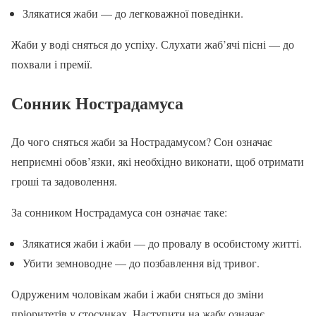
Злякатися жаби — до легковажної поведінки.
Жаби у воді сняться до успіху. Слухати жаб’ячі пісні — до
похвали і премії.
Сонник Нострадамуса
До чого сняться жаби за Нострадамусом? Сон означає
неприємні обов’язки, які необхідно виконати, щоб отримати
гроші та задоволення.
За сонником Нострадамуса сон означає таке:
Злякатися жаби і жаби — до провалу в особистому житті.
Убити земноводне — до позбавлення від тривог.
Одруженим чоловікам жаби і жаби сняться до зміни
пріоритетів у стосунках. Наступити на жабу означає