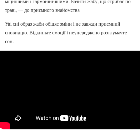
міцнішими і гармонійнішими. Бачити жабу, що стрибає по
траві, — до приємного знайомства
Уві сні образ жаби обіцяє зміни і не завжди приємний
сновидцю. Відкиньте емоції і неупереджено розтлумачте
сон.