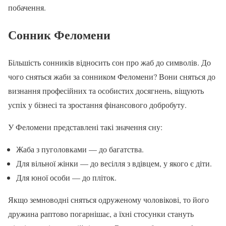
побачення.
Сонник Феломени
Більшість сонників відносить сон про жаб до символів. До
чого сняться жаби за сонником Феломени? Вони сняться до
визнання професійних та особистих досягнень, віщують
успіх у бізнесі та зростання фінансового добробуту.
У Феломени представлені такі значення сну:
Жаба з пуголовками — до багатства.
Для вільної жінки — до весілля з вдівцем, у якого є діти.
Для юної особи — до пліток.
Якщо земноводні сняться одруженому чоловікові, то його
дружина раптово погарнішає, а їхні стосунки стануть