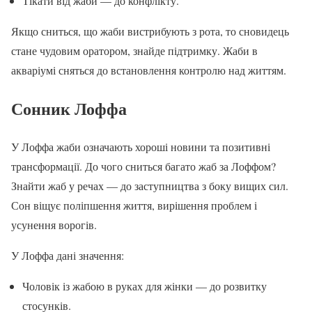
Тікати від жаби — до конфлікту.
Якщо сниться, що жаби вистрибують з рота, то сновидець
стане чудовим оратором, знайде підтримку. Жаби в
акваріумі сняться до встановлення контролю над життям.
Сонник Лоффа
У Лоффа жаби означають хороші новини та позитивні
трансформації. До чого сниться багато жаб за Лоффом?
Знайти жаб у речах — до заступництва з боку вищих сил.
Сон віщує поліпшення життя, вирішення проблем і
усунення ворогів.
У Лоффа дані значення:
Чоловік із жабою в руках для жінки — до розвитку
стосунків.