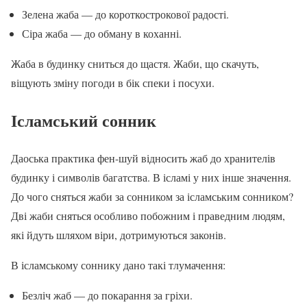
Зелена жаба — до короткострокової радості.
Сіра жаба — до обману в коханні.
Жаба в будинку сниться до щастя. Жаби, що скачуть,
віщують зміну погоди в бік спеки і посухи.
Ісламський сонник
Даоська практика фен-шуй відносить жаб до хранителів
будинку і символів багатства. В ісламі у них інше значення.
До чого сняться жаби за сонником за ісламським сонником?
Дві жаби сняться особливо побожним і праведним людям,
які йдуть шляхом віри, дотримуються законів.
В ісламському соннику дано такі тлумачення:
Безліч жаб — до покарання за гріхи.