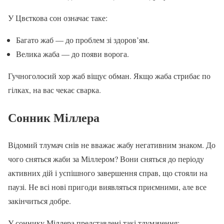
У Цвєткова сон означає таке:
Багато жаб — до проблем зі здоров’ям.
Велика жаба — до появи ворога.
Гучноголосий хор жаб віщує обман. Якщо жаба стрибає по
гілках, на вас чекає сварка.
Сонник Міллера
Відомий тлумач снів не вважає жабу негативним знаком. До
чого сняться жаби за Міллером? Вони сняться до періоду
активних дій і успішного завершення справ, що стояли на
паузі. Не всі нові пригоди виявляться приємними, але все
закінчиться добре.
У соннику Міллера представлені такі тлумачення: