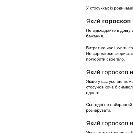
У стосунках із родичам
Який
гороскоп 
Не відкладайте в довгу 
бажання.
Витратьте час і купіть с
Не соромтеся скористат
полюбити своє тіло.
Який гороскоп н
Якщо у вас усе ще немає
стосунків хоча б симво
одного.
Сьогодні не найкращий 
розчарувати.
Який гороскоп н
Якість життя і здоров’