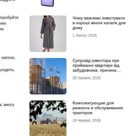
спробуйте
Чому важливо інвестувати
в хороші жіночі халати для
них
дому
ти
1 Липня, 2026
о напою.
Супровід інвестора при
прийманні квартири від
дходить.
забудовника: причини
звернутися до фахівців
30 Червня, 2026
Комплектующие для
ь змогу
ремонта и обслуживания
тракторов
29 Червня, 2026