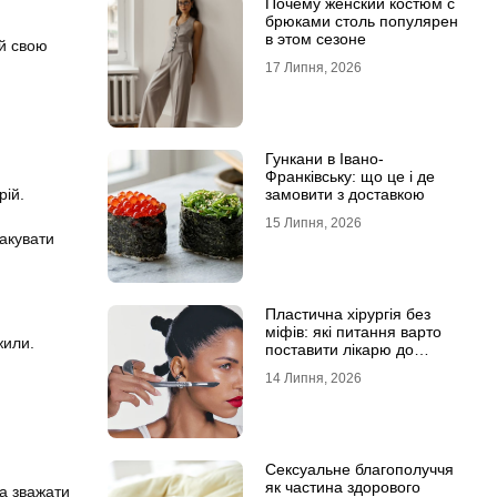
Почему женский костюм с
брюками столь популярен
в этом сезоне
їй свою
17 Липня, 2026
Гункани в Івано-
Франківську: що це і де
замовити з доставкою
рій.
15 Липня, 2026
ракувати
Пластична хірургія без
міфів: які питання варто
жили.
поставити лікарю до
операції
14 Липня, 2026
Сексуальне благополуччя
як частина здорового
та зважати