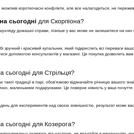
и можливі короткочасні конфлікти, але все налагодиться, не пережи
на сьогодні
для Скорпіона?
шухляду домашні справи, пізніше у вас може не залишитися на них ні
обі зручний і красивий купальник, який підкреслить всі переваги вашо
ися допомогою консультантів у магазині. Ця покупка дозволить вам
а сьогодні для Стрільця?
 такої традиції в парі, обов’язково відзначайте річницю вашого зна
лічно, маленькими подарунками. Це поверне ніжність у ваші почуття
день для експериментів над своєю зовнішністю, результат може ва
а сьогодні для Козерога?
я безпосередньо залежать від настрою, не впадайте в меланхолію, п