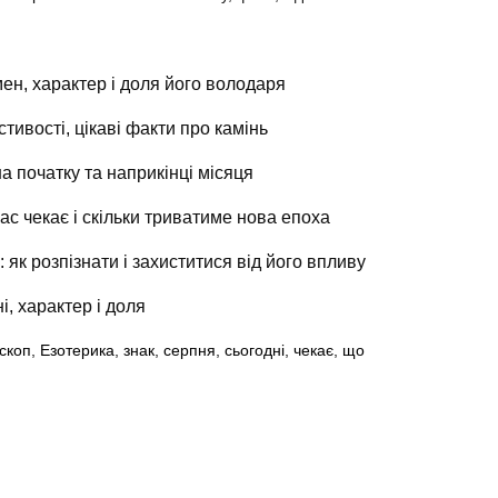
ен, характер і доля його володаря
стивості, цікаві факти про камінь
на початку та наприкінці місяця
ас чекає і скільки триватиме нова епоха
 як розпізнати і захиститися від його впливу
і, характер і доля
скоп
,
Езотерика
,
знак
,
серпня
,
сьогодні
,
чекає
,
що