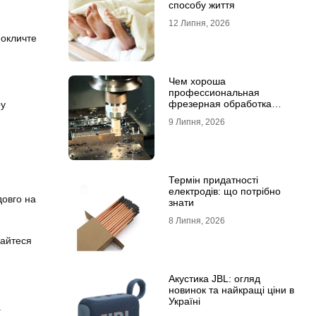
способу життя
12 Липня, 2026
покличте
Чем хороша
профессиональная
фрезерная обработка
ру
деталей
9 Липня, 2026
Термін придатності
електродів: що потрібно
довго на
знати
8 Липня, 2026
майтеся
Акустика JBL: огляд
новинок та найкращі ціни в
Україні
.