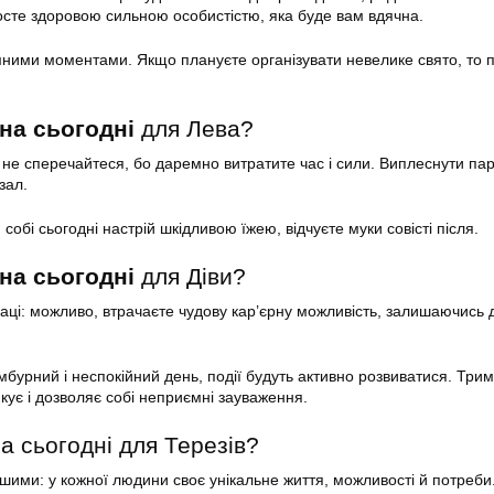
росте здоровою сильною особистістю, яка буде вам вдячна.
ними моментами. Якщо плануєте організувати невелике свято, то 
на сьогодні
для Лева?
і не сперечайтеся, бо даремно витратите час і сили. Виплеснути па
зал.
собі сьогодні настрій шкідливою їжею, відчуєте муки совісті після.
на сьогодні
для Діви?
аці: можливо, втрачаєте чудову кар’єрну можливість, залишаючись 
мбурний і неспокійний день, події будуть активно розвиватися. Три
тикує і дозволяє собі неприємні зауваження.
а сьогодні для Терезів?
ншими: у кожної людини своє унікальне життя, можливості й потреби