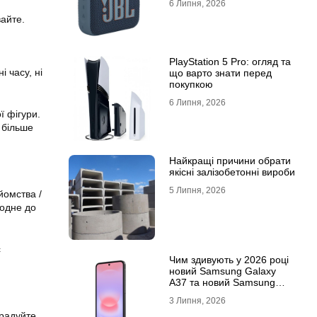
6 Липня, 2026
вайте.
PlayStation 5 Pro: огляд та
 часу, ні
що варто знати перед
покупкою
6 Липня, 2026
ї фігури.
 більше
Найкращі причини обрати
якісні залізобетонні вироби
5 Липня, 2026
йомства /
 одне до
с
Чим здивують у 2026 році
новий Samsung Galaxy
A37 та новий Samsung
Galaxy A57 5G
3 Липня, 2026
орадуйте