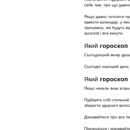
себе тим, про що давно
Якщо давно хотілося пр
завести календар, у як
тренувань, які будуть 
зусилля і все кинути.
Який
гороскоп 
Сьогоднішній вечір іде
Сьогодні хороший день д
Який
гороскоп 
Якщо чекали знак згори
Підберіть собі стильни
зберегти здоров’я воло
Дізнавайтеся про все 
Підпишіться і дізнавайт