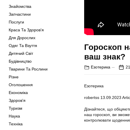
Знайомства
Запчастини
Послуги
Краса Та Здоров'я
Для Дорослих
Гороскоп н
Одяг Та Взуття
Дитячий Світ
ваш знак?
Будівництво
Езотерика
21
Тварини Та Рослини
Різне
Оголошення
Езотерика
Економіка
robertss
13.09.2023
Artic
Здоров'я
Туризм
Дізнайтеся, що обіцяют
наш гороскоп, ви зможе
Наука
контролювати щоденний
Техніка