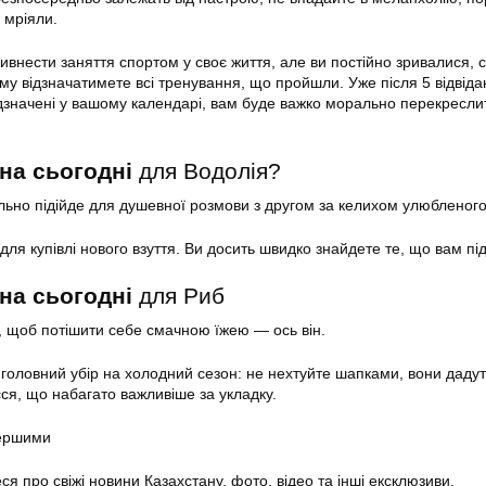
 мріяли.
ивнести заняття спортом у своє життя, але ви постійно зривалися, 
ому відзначатимете всі тренування, що пройшли. Уже після 5 відвіда
відзначені у вашому календарі, вам буде важко морально перекресли
на сьогодні
для Водолія?
ально підійде для душевної розмови з другом за келихом улюбленог
ля купівлі нового взуття. Ви досить швидко знайдете те, що вам пі
на сьогодні
для Риб
, щоб потішити себе смачною їжею — ось він.
й головний убір на холодний сезон: не нехтуйте шапками, вони дадут
сся, що набагато важливіше за укладку.
першими
еся про свіжі новини Казахстану, фото, відео та інші ексклюзиви.