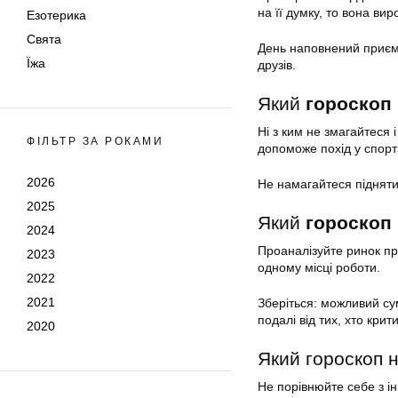
на її думку, то вона ви
Езотерика
Свята
День наповнений приєм
Їжа
друзів.
Який
гороскоп 
Ні з ким не змагайтеся 
ФІЛЬТР ЗА РОКАМИ
допоможе похід у спорт
2026
Не намагайтеся підняти 
2025
Який
гороскоп 
2024
Проаналізуйте ринок пр
2023
одному місці роботи.
2022
2021
Зберіться: можливий су
подалі від тих, хто кри
2020
Який гороскоп н
Не порівнюйте себе з і