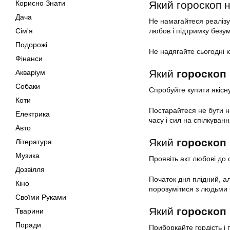
Корисно Знати
Який гороскоп 
Дача
Не намагайтеся реалізув
Сім'я
любов і підтримку безум
Подорожі
Не надягайте сьогодні ю
Фінанси
Який
гороскоп 
Акваріум
Собаки
Спробуйте купити якісн
Коти
Постарайтеся не бути н
Електрика
часу і сил на спілкуванн
Авто
Який
гороскоп 
Література
Музика
Проявіть акт любові до 
Дозвілля
Початок дня плідний, а
Кіно
порозумітися з людьми 
Своїми Руками
Який
гороскоп 
Тварини
Поради
Приборкайте гордість і