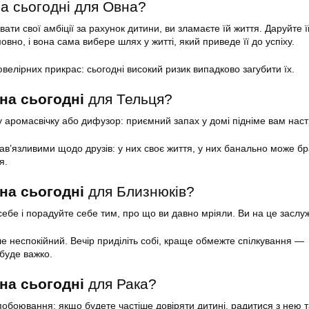
на сьогодні для Овна?
ати свої амбіції за рахунок дитини, ви зламаєте їй життя. Даруйте 
овно, і вона сама вибере шлях у житті, який приведе її до успіху.
велірних прикрас: сьогодні високий ризик випадково загубити їх.
на сьогодні
для Тельця?
у аромасвічку або дифузор: приємний запах у домі підніме вам наст
ав’язливими щодо друзів: у них своє життя, у них банально може б
я.
на сьогодні
для Близнюків?
себе і порадуйте себе тим, про що ви давно мріяли. Ви на це заслу
ле неспокійний. Вечір приділіть собі, краще обмежте спілкування —
буде важко.
на сьогодні
для Рака?
 побоювання: якщо будете частіше довіряти дитині, радитися з нею 