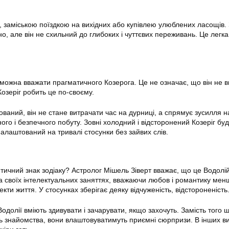
и, заміською поїздкою на вихідних або купівлею улюблених ласощів.
, але він не схильний до глибоких і чуттєвих переживань. Це легка 
ожна вважати прагматичного Козерога. Це не означає, що він не в
Козеріг робить це по-своєму.
ваний, він не стане витрачати час на дурниці, а спрямує зусилля н
о і безпечного побуту. Зовні холодний і відсторонений Козеріг буд
алаштований на тривалі стосунки без зайвих слів.
ичний знак зодіаку? Астролог Мішель Зіверт вважає, що це Водолій
 своїх інтелектуальних заняттях, вважаючи любов і романтику мен
екти життя. У стосунках зберігає деяку відчуженість, відстороненість
Водолії вміють здивувати і зачарувати, якщо захочуть. Замість того 
ь знайомства, вони влаштовуватимуть приємні сюрпризи. В інших в