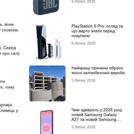
6 Липня, 2026
ь, вони
PlayStation 5 Pro: огляд та
 спокоєм,
що варто знати перед
покупкою
6 Липня, 2026
у. Серед
я про силу
Найкращі причини обрати
якісні залізобетонні вироби
5 Липня, 2026
ити
я, тому
аровує
Чим здивують у 2026 році
сливець у
новий Samsung Galaxy
A37 та новий Samsung
Galaxy A57 5G
3 Липня, 2026