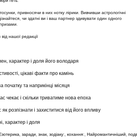
кіри геть.
осунки, привносячи в них нотку лірики. Вивчивши астрологічні
дізнайтеся, чи здатні ви і ваш партнер здивувати один одного
призами.
 від нашої редакції
ен, характер і доля його володаря
стивості, цікаві факти про камінь
на початку та наприкінці місяця
ас чекає і скільки триватиме нова епоха
 як розпізнати і захиститися від його впливу
і, характер і доля
Езотерика
,
заради
,
знак
,
зодіаку:
,
кохання:
,
Найромантичніший
,
подв