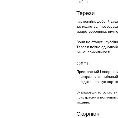
любові.
Терези
Гармонійні, добрі й за
залишаються незворушни
умиротворенням, ніжніс
Вони не стануть публіч
Терезів повно однолюбів
їхньої прихильності.
Овен
Пристрасний і енергійн
пристрасть він сміливи
нерідко провокує партне
Знайшовши того, хто ви
пристрасним поглядом, 
коханні.
Скорпіон