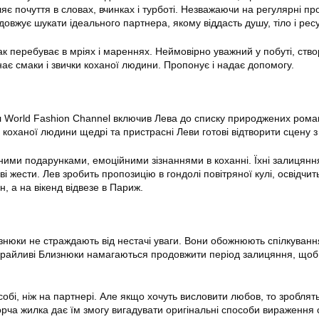
є почуття в словах, вчинках і турботі. Незважаючи на регулярні пр
овжує шукати ідеального партнера, якому віддасть душу, тіло і рес
ак перебуває в мріях і мареннях. Неймовірно уважний у побуті, ств
нає смаки і звички коханої людини. Пропонує і надає допомогу.
 World Fashion Channel включив Лева до списку природжених роман
 коханої людини щедрі та пристрасні Леви готові відтворити сцену з
ними подарунками, емоційними зізнаннями в коханні. Їхні залицян
ві жести. Лев зробить пропозицію в гондолі повітряної кулі, освідчит
н, а на вікенд відвезе в Париж.
знюки не страждають від нестачі уваги. Вони обожнюють спілкування,
 грайливі Близнюки намагаються продовжити період залицяння, щоб
обі, ніж на партнері. Але якщо хочуть висловити любов, то зроблять
орча жилка дає їм змогу вигадувати оригінальні способи вираження 