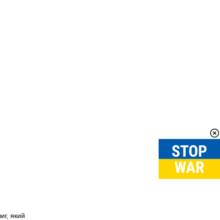
иг
,
який