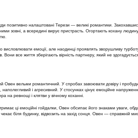
вжди позитивно налаштовані Терези — великі романтики. Закохавшис
ми зовні, а всередині вирує пристрасть. Огортають кохану людину
тю.
но висловлювати емоції, але наодинці проявлять зворушливу турбот
. Вони все життя зберігають вірність партнеру, який не здогадуєтьс
ий Овен вельми романтичний. У спробах завоювати довіру і пробуд
й, наполегливий і агресивний. У стосунках цінує емоційне напруженн
ра на ревнощі і клятви у вічному коханні.
тримає ці емоційні гойдалки, Овен обсипає його знаками уваги, обд
чекає біля будинку, відвозить на захід сонця. Овен — справжній ми