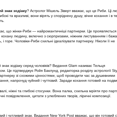
й знак зодіаку
? Астролог Мішель Зіверт вважає, що це Риби. Ці лю
ибокі та вразливі, вони вірять у споріднену душу, вічне кохання і в т
ть.
ає, що жінки-Риби — найромантичніші партнерки. Це проявляється
о кохану людину, включно з сюрпризами, ніжним листуванням і баж
ь, і горе. Чоловіки-Риби схильні ідеалізувати партнерку. Ніколи її не
знак зодіаку серед чоловіків? Видання Glam називає Тельця
м. Це підтверджує Ройя Баклунд, редакторка розділу астрології Styl
артнерку зі схожими цінностями, щоб проводити час за душевними
ання, напрочуд чуйний і чуттєвий. Заради кохання готовий на подви
алі, ніжні та глибокі стосунки. Вона палка, схильна мріяти про пар
ні повідомлення, цитати з улюблених творів, ліричні композиції.
вий і чутливий знак. Видання New York Post вважає, що він готовий 