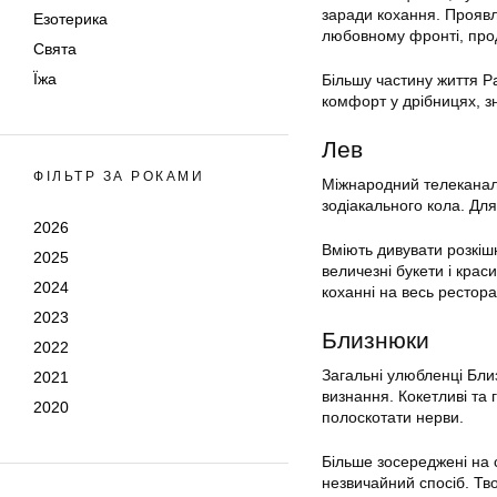
заради кохання. Проявля
Езотерика
любовному фронті, прод
Свята
Їжа
Більшу частину життя Р
комфорт у дрібницях, з
Лев
ФІЛЬТР ЗА РОКАМИ
Міжнародний телеканал
зодіакального кола. Для
2026
Вміють дивувати розкіш
2025
величезні букети і краси
2024
коханні на весь рестора
2023
Близнюки
2022
Загальні улюбленці Бли
2021
визнання. Кокетливі та
2020
полоскотати нерви.
Більше зосереджені на с
незвичайний спосіб. Тв