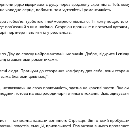
орпіони рідко відкривають душу через вроджену скритність. Той, ком
є холодне серце, побачить там чуттєвість і романтичність.
ера любов’ю, турботою і неймовірною ніжністю. Ті, кому пощастило 
де пов’язаний з ним навічно. Скорпіон проникне в потаємні куточки
рії партнера і втілити їх у реальність.
ло Діву до списку найромантичніших знаків. Добре, відкрите і співч
 ряд із завзятими романтиками.
чесні люди. Прагнучи до створення комфорту для себе, вони старан
сіма благами цивілізації.
а, незважаючи на свою практичність, здатна на красиві жести. Знаю
юдини, готова на екстраординарні вчинки в коханні. Вміє здивувати 
ст — так можна назвати вогняного Стрільця. Він готовий пробувати
раженні почуттів, емоцій, прихильності. Романтика в нього проявляєт