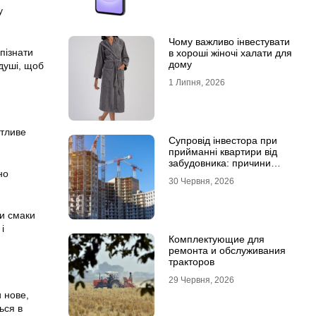
у
Чому важливо інвестувати
пізнати
в хороші жіночі халати для
дому
 душі, щоб
1 Липня, 2026
утливе
Супровід інвестора при
прийманні квартири від
забудовника: причини
но
звернутися до фахівців
30 Червня, 2026
чи смаки
і
Комплектующие для
ремонта и обслуживания
тракторов
29 Червня, 2026
 нове,
ься в