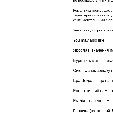
не поспішають лізти зі ш
Романтика прикрашає ст
характеристики знаків, 
сентиментальними сюр
Унікальна добірка новин
You may also like
Ярослав: значення ім
Бурштин: магічні вла
Січень: знак зодіаку 
Ера Водолія: що на н
Енергетичний вампір:
Емілія: значення імен
Позначки:
(на
,
готовый
,