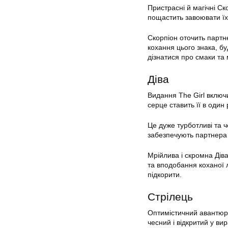
Пристрасні й магічні Ск
пощастить завоювати їхн
Скорпіон оточить партн
кохання цього знака, бу
дізнатися про смаки та м
Діва
Видання The Girl включи
серце ставить її в один
Це дуже турботливі та 
забезпечують партнера в
Мрійлива і скромна Дів
та вподобання коханої л
підкорити.
Стрілець
Оптимістичний авантюри
чесний і відкритий у ви