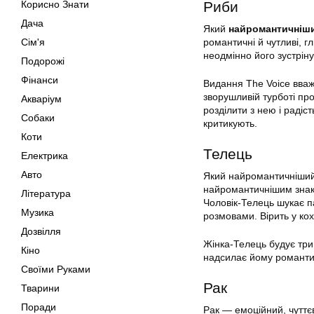
Корисно Знати
Риби
Дача
Який
найромантичніши
Сім'я
романтичні й чутливі, гл
неодмінно його зустріну
Подорожі
Фінанси
Видання The Voice вваж
зворушливій турботі пр
Акваріум
розділити з нею і радіст
Собаки
критикують.
Коти
Телець
Електрика
Авто
Який найромантичніший 
найромантичнішим знако
Література
Чоловік-Телець шукає п
Музика
розмовами. Вірить у кох
Дозвілля
Жінка-Телець будує трив
Кіно
надсилає йому романтич
Своїми Руками
Рак
Тварини
Поради
Рак — емоційний, чуттє