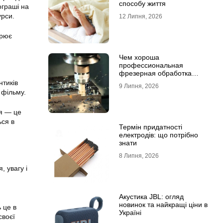
способу життя
ограші на
урси.
12 Липня, 2026
орює
Чем хороша
профессиональная
фрезерная обработка
деталей
тиків
9 Липня, 2026
 фільму.
ня — це
ься в
Термін придатності
електродів: що потрібно
знати
8 Липня, 2026
 увагу і
Акустика JBL: огляд
новинок та найкращі ціни в
 це в
Україні
своєї