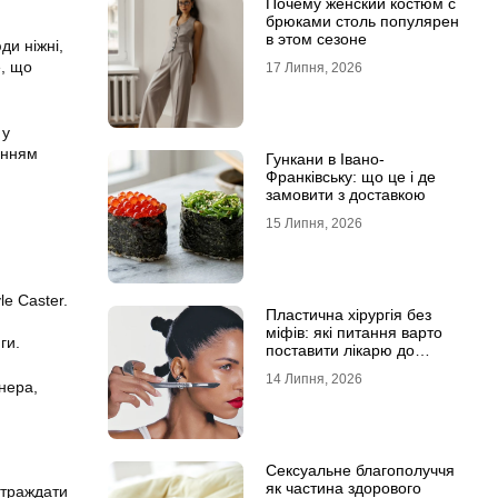
Почему женский костюм с
брюками столь популярен
в этом сезоне
ди ніжні,
е, що
17 Липня, 2026
 у
анням
Гункани в Івано-
Франківську: що це і де
замовити з доставкою
15 Липня, 2026
e Caster.
Пластична хірургія без
міфів: які питання варто
ги.
поставити лікарю до
операції
14 Липня, 2026
тнера,
Сексуальне благополуччя
як частина здорового
страждати