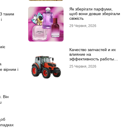
Як зберігати парфуми,
щоб вони довше зберігали
 З таким
свіжість
і
29 Червня, 2026
міє
Качество запчастей и их
влияние на
эффективность работы
техники
а
25 Червня, 2026
е вірним і
. Він
ш
.
щоб
ипадках