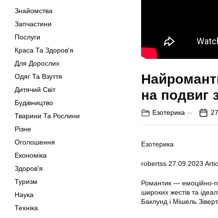
Знайомства
Запчастини
Послуги
Краса Та Здоров'я
Для Дорослих
Найроманти
Одяг Та Взуття
Дитячий Світ
на подвиг 
Будівництво
Езотерика
27
Тварини Та Рослини
Різне
Оголошення
Езотерика
Економіка
robertss
27.09.2023
Artic
Здоров'я
Туризм
Романтик — емоційно-пі
широких жестів та ідеа
Наука
Баклунд і Мішель Зіверт
Техніка