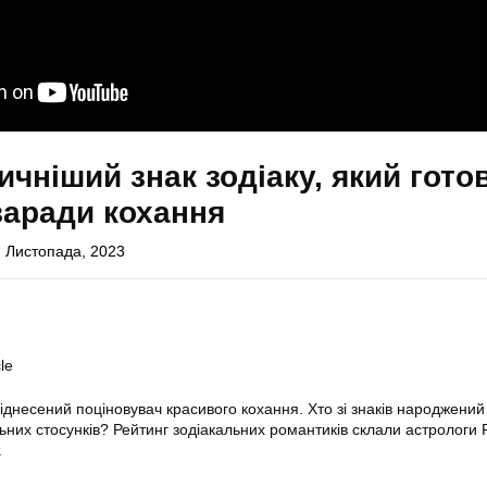
чніший знак зодіаку, який гото
заради кохання
 Листопада, 2023
le
днесений поціновувач красивого кохання. Хто зі знаків народжений
льних стосунків? Рейтинг зодіакальних романтиків склали астрологи 
.