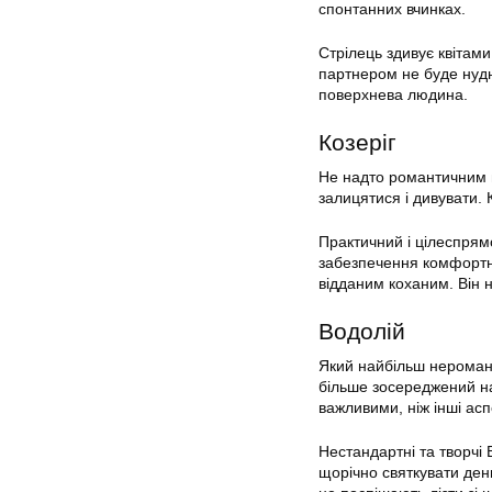
спонтанних вчинках.
Стрілець здивує квітам
партнером не буде нудно
поверхнева людина.
Козеріг
Не надто романтичним м
залицятися і дивувати. 
Практичний і цілеспрямо
забезпечення комфортног
відданим коханим. Він н
Водолій
Який найбільш неромант
більше зосереджений на
важливими, ніж інші асп
Нестандартні та творчі 
щорічно святкувати ден