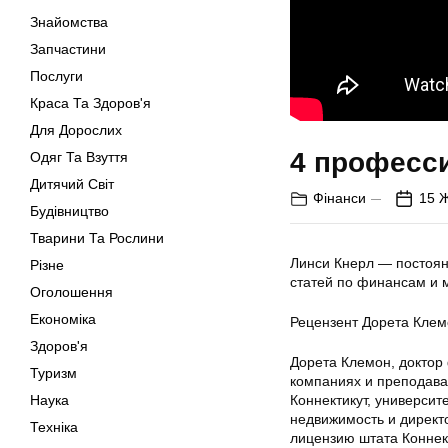
Знайомства
Запчастини
Послуги
Краса Та Здоров'я
Для Дорослих
4 професси
Одяг Та Взуття
Дитячий Світ
Фінанси
15 
Будівництво
Тварини Та Рослини
Линси Кнерл — постоян
Різне
статей по финансам и 
Оголошення
Економіка
Рецензент Дорета Клем
Здоров'я
Дорета Клемон, доктор
Туризм
компаниях и преподава
Наука
Коннектикут, универси
недвижимость и директо
Техніка
лицензию штата Коннек