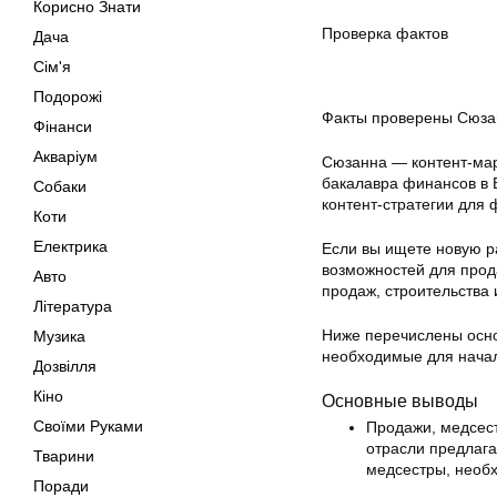
Корисно Знати
Проверка фактов
Дача
Сім'я
Подорожі
Факты проверены Сюза
Фінанси
Акваріум
Сюзанна — контент-мар
бакалавра финансов в 
Собаки
контент-стратегии для
Коти
Електрика
Если вы ищете новую ра
возможностей для прод
Авто
продаж, строительства 
Література
Ниже перечислены осно
Музика
необходимые для нача
Дозвілля
Кіно
Основные выводы
Своїми Руками
Продажи, медсест
отрасли предлага
Тварини
медсестры, необ
Поради