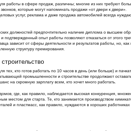
ля работы в сфере продаж, различны; многие из них требуют боль
звонков, которые могут напоминать продажи «от двери к двери».
еловых услуг, реклама и даже продажа автомобилей всегда нуждаю
еских должностей предпочтительно наличие диплома о высшем обр
 и подтвержденный опыт работы позволяют отказаться от этого тре
вца зависит от сферы деятельности и результатов работы, но, как
еленную структуру премирования.
 строительство
я тех, кто готов работать по 10 часов в день (или больше) и пачкат
атывающей промышленности и строительстве продолжают остават
шанс на скромную зарплату всем, кто хочет много работать.
омов, где, как правило, наблюдается высокая конкуренция, множе
ым местом для старта. Те, кто занимается производством химикат
талей и пластмасс, как правило, нуждаются в хороших работниках