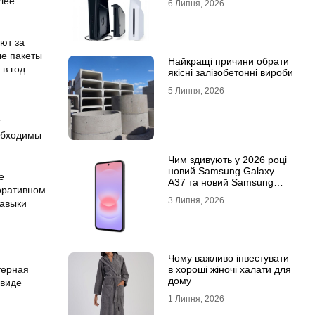
лее
6 Липня, 2026
ют за
ые пакеты
Найкращі причини обрати
в год.
якісні залізобетонні вироби
5 Липня, 2026
еобходимы
Чим здивують у 2026 році
новий Samsung Galaxy
е
A37 та новий Samsung
оративном
Galaxy A57 5G
3 Липня, 2026
навыки
Чому важливо інвестувати
в хороші жіночі халати для
терная
дому
 виде
1 Липня, 2026