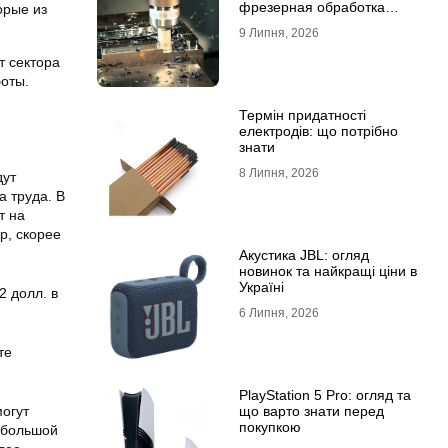
фрезерная обработка
орые из
деталей
9 Липня, 2026
т сектора
боты.
Термін придатності
електродів: що потрібно
знати
8 Липня, 2026
дут
а труда. В
т на
р, скорее
Акустика JBL: огляд
новинок та найкращі ціни в
Україні
2 долл. в
6 Липня, 2026
те
PlayStation 5 Pro: огляд та
що варто знати перед
могут
покупкою
небольшой