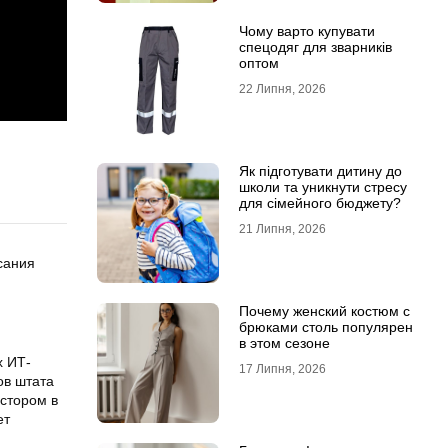
Чому варто купувати
спецодяг для зварників
оптом
22 Липня, 2026
Як підготувати дитину до
школи та уникнути стресу
для сімейного бюджету?
21 Липня, 2026
сания
Почему женский костюм с
брюками столь популярен
в этом сезоне
х ИТ-
17 Липня, 2026
ов штата
естором в
ет