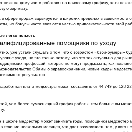
тники на дому часто работают по почасовому графику, хотя некот
овую зарплату.
 в сфере продаж варьируется в широких пределах в зависимости о
боты, но бонусы часто являются частью привлекательности этой ра
ые легко попасть
валифицированные помощники по уходу
ятно, уже устали слушать о том, что с возрастом «бэби-бумеры» бу
ровне ухода, но это только потому, что это так актуально для рынк
едицинских профессий, которые не могут предсказать, как повлияе
аконодательство Обамы о здравоохранении, новые кадры медсесте
ависимо от результатов.
заработная плата медсестры может составлять от 44 749 до 128 22
астей, чем более сумасшедший график работы, тем больше вы може
ту.
ие в школе медсестер может занимать годы, помощники медсестер 
в течение нескольких месяцев, что дает возможность тем, у кого 