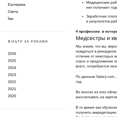
Медицинские рабо
Езотерика
них получают год
Свята
Заработная плата
Їжа
и результатов ра
4 профессии
,
в котор
Медсестры и к
ФІЛЬТР ЗА РОКАМИ
Мы знаем, что вы, веро
нуждаться в рекордном у
2026
отличие от некоторых м
2025
спрос и предложение з
всего, потребуются нез
2024
2023
По данным Salary.com, 
год.
2022
2021
Во многих из этих обл
2020
рассчитывать на зарпла
В то время как обучен
получить аккредитацию 