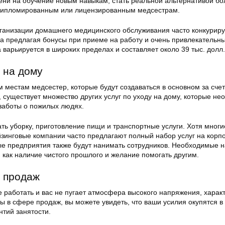
ни на обучение новым навыкам, стать реальной альтернативой бо
ипломированным или лицензированным медсестрам.
ганизации домашнего медицинского обслуживания часто конкуриру
да предлагая бонусы при приеме на работу и очень привлекательн
а варьируется в широких пределах и составляет около 39 тыс. долл. 
у на дому
 местам медсестер, которые будут создаваться в основном за счет
 существует множество других услуг по уходу на дому, которые н
 заботы о пожилых людях.
ать уборку, приготовление пищи и транспортные услуги. Хотя многи
инговые компании часто предлагают полный набор услуг на корп
ые предприятия также будут нанимать сотрудников. Необходимые 
 как наличие чистого прошлого и желание помогать другим.
 продаж
е работать и вас не пугает атмосфера высокого напряжения, харак
ы в сфере продаж, вы можете увидеть, что ваши усилия окупятся в
нтий занятости.