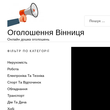
Оголошення
Перейти
Вінниця
до
вмісту
Оголошення Вінниця
Онлайн дошка оголошень
ФІЛЬТР ПО КАТЕГОРІЇ
Нерухомість
Робота
Електроніка Та Техніка
Спорт Та Відпочинок
Обладнання
Транспорт
Дім Та Дача
Хобі