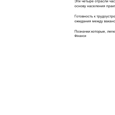
Эти четыре отрасли час
основу населения прак
Готовность к трудоустр
ожидания между ваканс
Позначки:
которые
,
легк
Фінанси