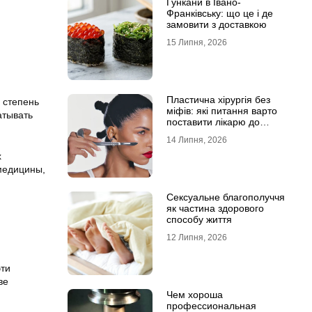
Гункани в Івано-
Франківську: що це і де
замовити з доставкою
15 Липня, 2026
Пластична хірургія без
 степень
міфів: які питання варто
атывать
поставити лікарю до
операції
14 Липня, 2026
х
медицины,
Сексуальне благополуччя
як частина здорового
,
способу життя
12 Липня, 2026
эти
ве
Чем хороша
профессиональная