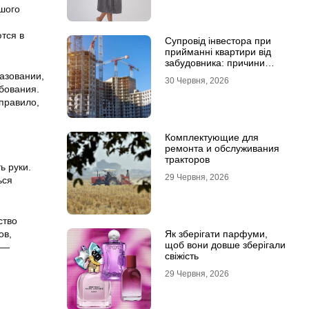
шого
тся в
Супровід інвестора при
прийманні квартири від
забудовника: причини
звернутися до фахівців
азовании,
30 Червня, 2026
бования.
 правило,
Комплектующие для
ремонта и обслуживания
тракторов
ь руки.
29 Червня, 2026
ься
ство
Як зберігати парфуми,
ов,
щоб вони довше зберігали
 —
свіжість
29 Червня, 2026