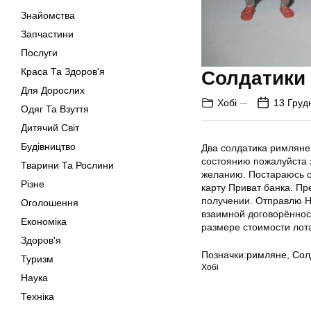
Знайомства
Запчастини
Послуги
Краса Та Здоров'я
Солдатики
Для Дорослих
Хобі
13 Груд
Одяг Та Взуття
Дитячий Світ
Будівництво
Два солдатика римляне.
состоянию пожалуйста 
Тварини Та Рослини
желанию. Постараюсь о
Різне
карту Приват банка. Пр
получении. Отправлю Н
Оголошення
взаимной договорённос
Економіка
размере стоимости лот
Здоров'я
Позначки:
римляне
,
Сол
Туризм
Хобі
Наука
Техніка