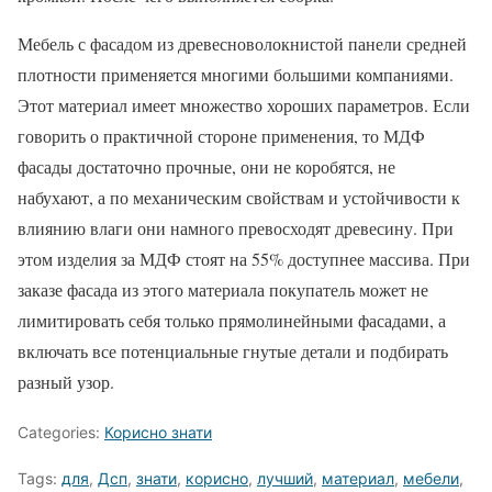
Мебель с фасадом из древесноволокнистой панели средней
плотности применяется многими большими компаниями.
Этот материал имеет множество хороших параметров. Если
говорить о практичной стороне применения, то МДФ
фасады достаточно прочные, они не коробятся, не
набухают, а по механическим свойствам и устойчивости к
влиянию влаги они намного превосходят древесину. При
этом изделия за МДФ стоят на 55% доступнее массива. При
заказе фасада из этого материала покупатель может не
лимитировать себя только прямолинейными фасадами, а
включать все потенциальные гнутые детали и подбирать
разный узор.
Categories:
Корисно знати
Tags:
для
,
Дсп
,
знати
,
корисно
,
лучший
,
материал
,
мебели
,