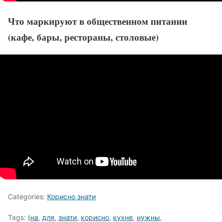
Что маркируют в общественном питании
(кафе, бары, рестораны, столовые)
Categories:
Корисно знати
Tags:
(на
,
для
,
знати
,
корисно
,
кухне
,
нужны
,