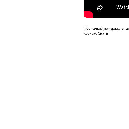
Позначки:
(на
,
дом,
,
зна
Корисно Знати