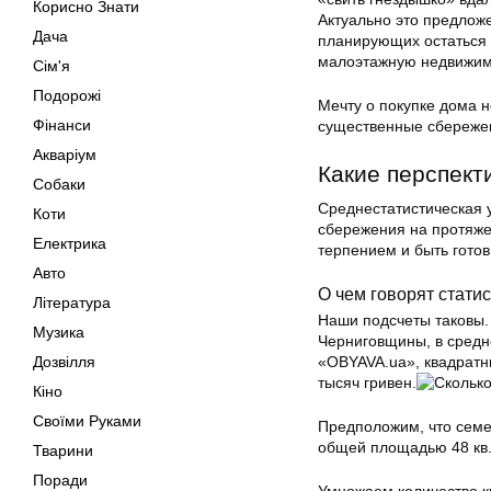
Корисно Знати
Актуально это предлож
Дача
планирующих остаться в
малоэтажную недвижимо
Сім'я
Подорожі
Мечту о покупке дома н
Фінанси
существенные сбережен
Акваріум
Какие перспект
Собаки
Среднестатистическая 
Коти
сбережения на протяже
Електрика
терпением и быть готов
Авто
О чем говорят стати
Література
Наши подсчеты таковы.
Музика
Черниговщины, в средн
Дозвілля
«OBYAVA.ua», квадратн
тысяч гривен.
Кіно
Своїми Руками
Предположим, что семе
общей площадью 48 кв.
Тварини
Поради