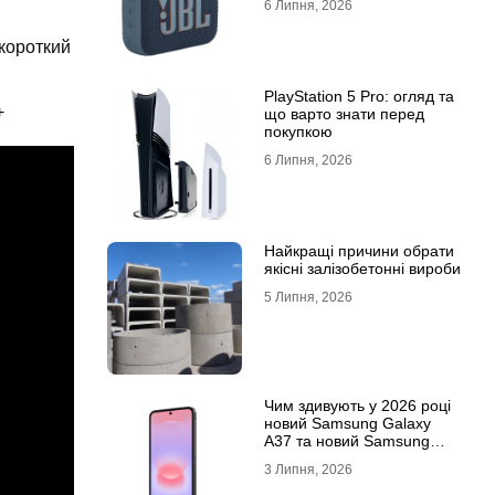
6 Липня, 2026
 короткий
PlayStation 5 Pro: огляд та
+
що варто знати перед
покупкою
6 Липня, 2026
Найкращі причини обрати
якісні залізобетонні вироби
5 Липня, 2026
Чим здивують у 2026 році
новий Samsung Galaxy
A37 та новий Samsung
Galaxy A57 5G
3 Липня, 2026