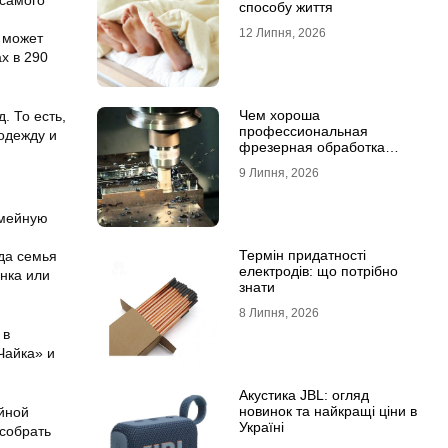
 самого
способу життя
12 Липня, 2026
 может
х в 290
Чем хороша
. То есть,
профессиональная
 одежду и
фрезерная обработка
деталей
9 Липня, 2026
емейную
Термін придатності
ода семья
електродів: що потрібно
инка или
знати
8 Липня, 2026
 в
Чайка» и
Акустика JBL: огляд
новинок та найкращі ціни в
ейной
Україні
 собрать