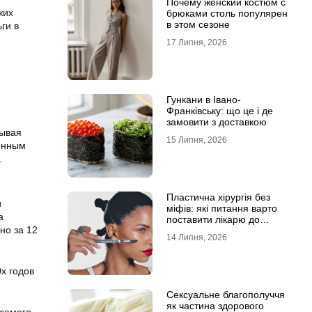
Почему женский костюм с
жих
брюками столь популярен
в этом сезоне
ги в
17 Липня, 2026
Гункани в Івано-
Франківську: що це і де
замовити з доставкою
дывая
15 Липня, 2026
ченным
.
Пластична хірургія без
и
міфів: які питання варто
а
поставити лікарю до
но за 12
операції
14 Липня, 2026
х годов
Сексуальне благополуччя
як частина здорового