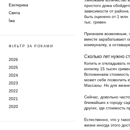
Умножаем количество кв
Езотерика
простого дома обойдетс
зависимости от района
Свята
быть оценено от 1 млн.
Їжа
тыс. гривен.
Признаем возможным, чт
вместе зарабатывают ок
коммуналку, а оставшу
ФІЛЬТР ЗА РОКАМИ
Сколько лет нужно с
2026
Копить и откладывать 
2025
копилку 15 тысяч гриве
Вспоминаем стоимость д
2024
может себе позволить к
2023
Массаны. Но для жизни 
2022
Сейчас, довольно часто
2021
ближайших к городу са
2020
других, где стоимость 
Естественно, что у так
жизни иногда этого дос