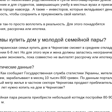
ение и для студентов, завершающих учебу в местных вузах и приез
 городе навсегда . А также – инвесторов, которые вкладывают день
сть, чтобы сохранить и приумножить свой капитал.
е так-то просто воплотить в реальность. Для этого понадобятся
ия, рассрочка или ипотека.
ивы купить дом у молодой семейной пары?
украинская семья купить дом в Чернигове сможет в среднем откла
нии 6-8 лет. Но для этого муж и жена должны запастись неограни
ыми экономить, пока совместно не выплатят рассрочку или ипотеку
стические данные?
 Как сообщает Государственная служба статистики Украины, жител
ем, зарабатывают в месяц 10 тысяч 800 гривен. По данным портал
ый метр жилья в частном секторе Чернигова продают приблизитель
йная пара решила приобрести небольшой коттедж постройки 80-90
 м.