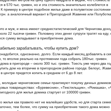
адратных метров на цену одного квадрата и видим, что стоимость
я в 570 тыс. гривен, но и эта стоимость значительно колеблется в
. К примеру в центре подобное жилье даже в полуветхом состоянии
 грн. а аналогичный вариант в Пригородной Жавинке или Полуботка
о и муж, и жена имеют среднестатистический для Чернигова доход
оло 22 тысячи гривен. Половину этих денег супруги тратят на еду,
юся сумму вкладывают в приобретение дома.
табильно зарабатывать, чтобы купить дом?
понадобится, однозначно, долго. Если каждый месяц добавлять в с
н, то вполне реально на протяжении года собрать 180тыс. гривен.
ома в пригороде – около 300 тыс. гривен. Тоесть уже через два г
упить дом на вторичке в пригородном районе города: Белоус, Жав
в центре придется копить в среднем от 6 до 8 лет.
, молодые черниговские семьи практикуют покупку дачных домиков
довых товариществах: «Буревесник», «Текстильщик», «Ромашка», «
пригодного для жилья домика стартует от 100000 гривен.
ого жилья как правило нет не малейших удобств, но для старта сем
таточно, тем более, что сумму на приобретение такого дома можно