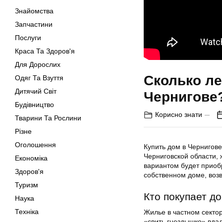
Знайомства
Запчастини
Послуги
Краса Та Здоров'я
Для Дорослих
Сколько ле
Одяг Та Взуття
Дитячий Світ
Чернигове
Будівництво
Корисно знати
Тварини Та Рослини
Різне
Оголошення
Купить дом в Чернигове
Черниговской области,
Економіка
вариантом будет приобр
Здоров'я
собственном доме, воз
Туризм
Кто покупает д
Наука
Техніка
Жилье в частном секто
«свить гнездышко» вда