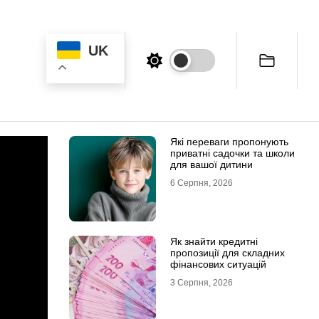
UK
Які переваги пропонують
приватні садочки та школи
для вашої дитини
6 Серпня, 2026
Як знайти кредитні
пропозиції для складних
фінансових ситуацій
3 Серпня, 2026