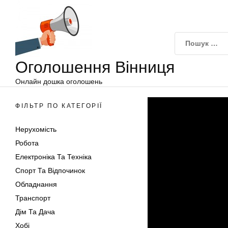
Оголошення
Перейти
Вінниця
до
вмісту
Оголошення Вінниця
Онлайн дошка оголошень
ФІЛЬТР ПО КАТЕГОРІЇ
Нерухомість
Робота
Електроніка Та Техніка
Спорт Та Відпочинок
Обладнання
Транспорт
Дім Та Дача
Хобі