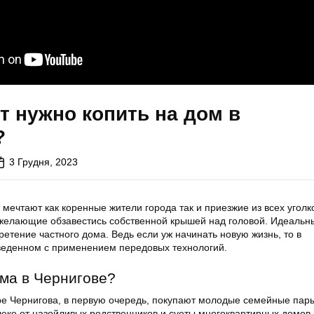
т нужно копить на дом в
?
3 Грудня, 2023
 мечтают как коренные жители города так и приезжие из всех уголк
 желающие обзавестись собственной крышей над головой. Идеаль
етение частного дома. Ведь если уж начинать новую жизнь, то в
веденном с применением передовых технологий.
ома в Чернигове?
ре Чернигова, в первую очередь, покупают молодые семейные пары
леке от назойливых родственников и суеты многоквартирных домов.