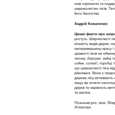
нові горизонти та подар
широколистих лісів. Теп
його багатство.
Андрій Коваленко
Цікаві факти про шир
ростуть. Широколисті л
кількість видів дерев, 
неперевершену красу і 
цікавості лісів не обме
лисиці, борсуки, зайці 
сойки, солов’ї, горобці 
що широколисті ліси від
рівноваги. Вони є приро
дерева лісу впливають н
якщо ви хочете насолоди
дерев та чарівність жи
та магією.
Позначки:
pro
,
ліси
,
Літе
Література