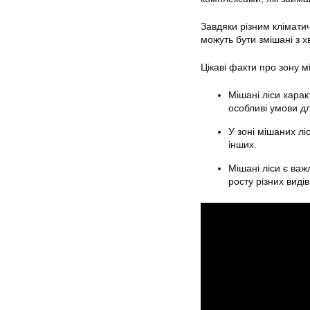
Завдяки різним кліматич
можуть бути змішані з 
Цікаві факти про зону м
Мішані ліси хара
особливі умови дл
У зоні мішаних ліс
інших.
Мішані ліси є ва
росту різних виді