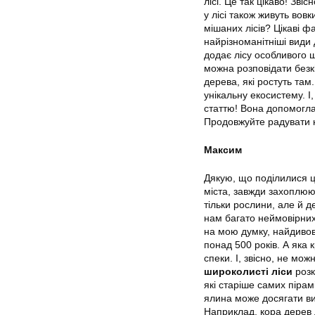
лісі. Це так цікаво! Звіс
у лісі також живуть вов
мішаних лісів? Цікаві ф
найрізноманітніші види 
додає лісу особливого ш
можна розповідати безк
дерева, які ростуть там
унікальну екосистему. І,
статтю! Вона допомогла 
Продовжуйте радувати 
Максим
Дякую, що поділилися ц
міста, завжди захоплю
тільки рослини, але й д
нам багато неймовірних 
на мою думку, найдивов
понад 500 років. А яка 
спеки. І, звісно, не мо
широколисті ліси
розк
які старіше самих пірам
ялина може досягати ви
Наприклад, кора дерев 