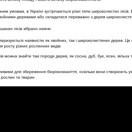
ним умовам, в Україні зустрічаються різні типи широколистих лісів.
хвойними деревами або складатися переважно з дерев широколистя
ішаних лісів зібрано нижче:
ктеризуються наявністю як хвойних, так і широколистяних дерев. Це
я росту різних рослинних видів.
ів можна знайти такі породи дерев, як сосна, дуб, бук, ясен, вільха 
жливими для збереження біорізноманіття, оскільки вони створюють 
в рослин та тварин.