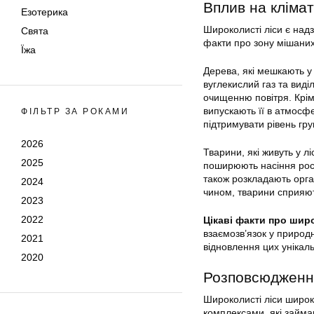
Вплив на клімат
Езотерика
Широколисті ліси є надз
Свята
факти про зону мішаних 
Їжа
Дерева, які мешкають у
вуглекислий газ та вид
очищенню повітря. Крім 
випускають її в атмосф
ФІЛЬТР ЗА РОКАМИ
підтримувати рівень гру
2026
Тварини, які живуть у лі
2025
поширюють насіння росл
також розкладають орг
2024
чином, тварини сприяють
2023
2022
Цікаві факти про шир
взаємозв’язок у природ
2021
відновлення цих унікал
2020
Розповсюдження
Широколисті ліси широк
комплексами, які займа