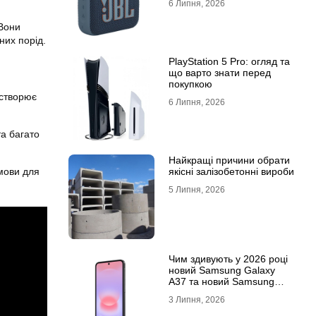
6 Липня, 2026
 Вони
них порід.
PlayStation 5 Pro: огляд та
що варто знати перед
покупкою
 створює
6 Липня, 2026
та багато
Найкращі причини обрати
якісні залізобетонні вироби
умови для
5 Липня, 2026
Чим здивують у 2026 році
новий Samsung Galaxy
A37 та новий Samsung
Galaxy A57 5G
3 Липня, 2026