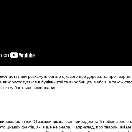
околисті ліси
розкажуть багато цікавого про дерева, та про тварин.
 використовується в будівництві та виробництві меблів, а також ст
звитку багатьох видів тварин.
 широколисті ліси! Я завжди цікавлюся природою та її неймовірною 
ато цікавих фактів, які я ще не знала. Наприклад, про тварин, які м