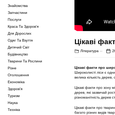
Знайомства
Запчастини
Послуги
Краса Та Здоров'я
Для Дорослих
Цікаві фак
Одяг Та Взуття
Дитячий Світ
Література
2
Будівництво
Тварини Та Рослини
Цікаві факти про шир
Різне
Широколисті ліси є одн
Оголошення
велика кількість дерев, 
Економіка
Цікаві факти про зону мі
Здоров'я
дерев, які зазвичай рос
Туризм
різноманітність дерев 
Наука
Цікаві факти про тварин
Техніка
багато різних видів твар