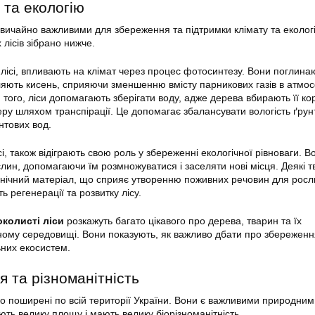
 та екологію
вичайно важливими для збереження та підтримки клімату та екології
лісів зібрано нижче.
 лісі, впливають на клімат через процес фотосинтезу. Вони поглина
іляють кисень, сприяючи зменшенню вмісту парникових газів в атмос
того, ліси допомагають зберігати воду, адже дерева вбирають її ко
еру шляхом транспірації. Це допомагає збалансувати вологість ґрун
нтових вод.
сі, також відіграють свою роль у збереженні екологічної рівноваги. В
ин, допомагаючи їм розмножуватися і заселяти нові місця. Деякі 
анічний матеріал, що сприяє утворенню поживних речовин для росл
 регенерації та розвитку лісу.
околисті ліси
розкажуть багато цікавого про дерева, тварин та їх
ному середовищі. Вони показують, як важливо дбати про збереженн
ьних екосистем.
 та різноманітність
о поширені по всій території України. Вони є важливими природним
ють велику площу і мають велику біорізноманітність.