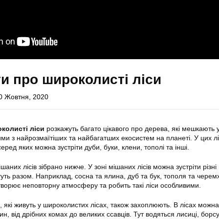
ти про широколисті ліси
0 Жовтня, 2020
околисті ліси
розкажуть багато цікавого про дерева, які мешкають у 
ими з найрозмаїтіших та найбагатших екосистем на планеті. У цих л
серед яких можна зустріти дуби, буки, клени, тополі та інші.
шаних лісів зібрано нижче. У зоні мішаних лісів можна зустріти різні
туть разом. Наприклад, сосна та ялина, дуб та бук, тополя та черем
створює неповторну атмосферу та робить такі ліси особливими.
, які живуть у широколистих лісах, також захоплюють. В лісах можна
ин, від дрібних комах до великих ссавців. Тут водяться лисиці, борсу