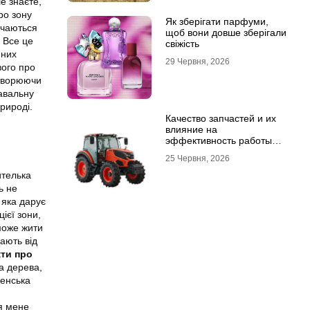
ле знаєте,
ро зону
Як зберігати парфуми,
ічаються
щоб вони довше зберігали
. Все це
свіжість
 них
29 Червня, 2026
вого про
створюючи
навальну
рироді.
Качество запчастей и их
влияние на
эффективность работы
техники
25 Червня, 2026
ителька
ь не
 яка дарує
ієї зони,
може жити
щають від
кти про
а дерева,
генська
ля мене