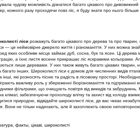
увала чудову можливість дізнатися багато цікавого про дивовижний 
ер, кожного разу проходячи повз ліс, я буду знати про нього більше 
околисті ліси
розкажуть багато цікавого про дерева та про тварин, 
іси — це неймовірне джерело життя і різноманіття. У них можна зна
серед яких особливе місце займає дуб, сосна, бук та ясен. Ці дерева
грацію, а їхнє листя восени прикрашає ліс яскравими кольорами. А
жуються лише деревами. У них також живуть багато цікавих тварин, 
та багато інших. Широколисті ліси є домом для численних видів птахів
та інші, які розносять пісню та радість в лісовому просторі. Необхідно
іграють важливу роль у збереженні біорізноманіття та підтриманні е
дними фільтрами, що очищують повітря від викидів та забруднень. К
а клімат, забезпечуючи прохолоду влітку та захист від холоду взимк
тися природою, відвідайте широколисті ліси, де вас чекає незабутн
ття. Вони не тільки надихають, але й захоплюють своєю неповторно
ратура
,
факты
,
цікаві
,
широколисті