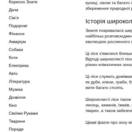
Корисно Знати
куниці, ласки та багато
збереження природної р
Дача
Сім'я
Історія широкол
Подорожі
Земля покривалася широ
Фінанси
найбільш розповсюджених
Акваріум
еволюцією рослинного св
Собаки
Ці ліси з’явилися близьк
Коти
Відтоді широколисті ліс
різних кліматичних зонах
Електрика
Авто
Ці ліси служать домівка
Література
як дуби, клени, граби, 
жити багато століть.
Музика
Дозвілля
Широколисті ліси також 
лисиць, кажанів, їжаків
Кіно
тварин, а також забезп
Своїми Руками
Тварини
Цікаві факти про зону м
Поради