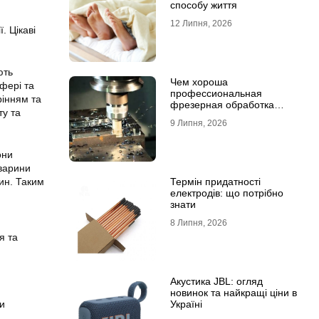
способу життя
12 Липня, 2026
. Цікаві
ють
Чем хороша
фері та
профессиональная
рінням та
фрезерная обработка
ту та
деталей
9 Липня, 2026
они
тварини
Термін придатності
ин. Таким
електродів: що потрібно
знати
8 Липня, 2026
я та
Акустика JBL: огляд
новинок та найкращі ціни в
Україні
и