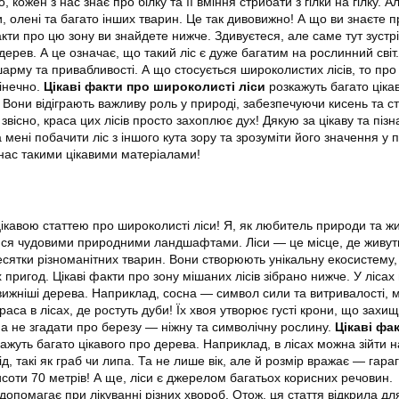
но, кожен з нас знає про білку та її вміння стрибати з гілки на гілку. А
ки, олені та багато інших тварин. Це так дивовижно! А що ви знаєте п
акти про цю зону ви знайдете нижче. Здивуєтеся, але саме тут зустр
дерев. А це означає, що такий ліс є дуже багатим на рослинний світ
арму та привабливості. А що стосується широколистих лісів, то про
інечно.
Цікаві факти про широколисті ліси
розкажуть багато ціка
. Вони відіграють важливу роль у природі, забезпечуючи кисень та 
 звісно, краса цих лісів просто захоплює дух! Дякую за цікаву та піз
мені побачити ліс з іншого кута зору та зрозуміти його значення у п
нас такими цікавими матеріалами!
ікавою статтею про широколисті ліси! Я, як любитель природи та ж
юся чудовими природними ландшафтами. Ліси — це місце, де живут
есятки різноманітних тварин. Вони створюють унікальну екосистему,
пригод. Цікаві факти про зону мішаних лісів зібрано нижче. У лісах ц
ижніші дерева. Наприклад, сосна — символ сили та витривалості, 
краса в лісах, де ростуть дуби! Їх хвоя утворює густі крони, що захи
жна не згадати про березу — ніжну та символічну рослину.
Цікаві фа
ажуть багато цікавого про дерева. Наприклад, в лісах можна зійти н
ід, такі як граб чи липа. Та не лише вік, але й розмір вражає — гара
соти 70 метрів! А ще, ліси є джерелом багатьох корисних речовин.
допомагає при лікуванні різних хвороб. Отож, ця стаття відкрила д