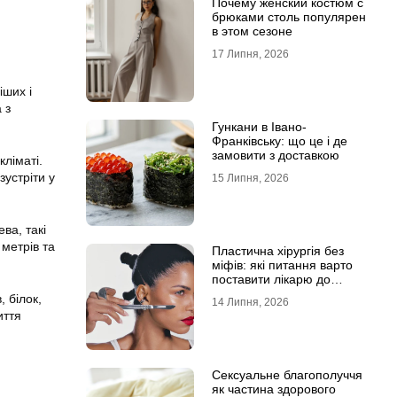
Почему женский костюм с
брюками столь популярен
в этом сезоне
17 Липня, 2026
іших і
 з
Гункани в Івано-
Франківську: що це і де
замовити з доставкою
кліматі.
зустріти у
15 Липня, 2026
ва, такі
 метрів та
Пластична хірургія без
міфів: які питання варто
поставити лікарю до
операції
, білок,
14 Липня, 2026
иття
Сексуальне благополуччя
як частина здорового