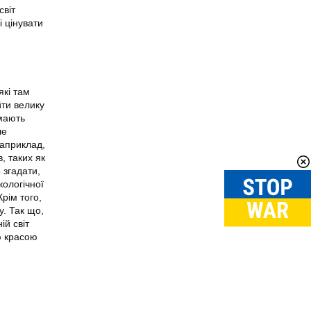
світ
і цінувати
які там
йти велику
 мають
ле
наприклад,
, таких як
 згадати,
кологічної
рім того,
у. Так що,
ій світ
ю красою