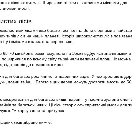
 інших цікавих жителів. Широколисті ліси є важливими місцями для
ізноманітності.
истих лісів
колистими лісами вже багато тисячоліть. Вони є одними з найстар
 типів лісів на нашій планеті. Історія широколистих лісів пов’язана
іту і змінами в кліматі та середовищі.
о 65-70 мільйонів років тому, коли на Землі відбулися значні зміни в 
и поширилися по всьому світу та зайняли величезні площі. Їх можна 
, від тропіків до помірних широт.
ми для багатьох рослинних та тваринних видів. У них зростають дере
буки, ясени та інші. Багато з цих дерев можуть досягати висоти до 50
є місцем життя для багатьох видів тварин. Тут можна зустріти оленів
, зайців та багатьох інших. Ці ліси створюють сприятливі умови для ж
ечують їм харчування та притулок.
ішаних лісів зібрано нижче.