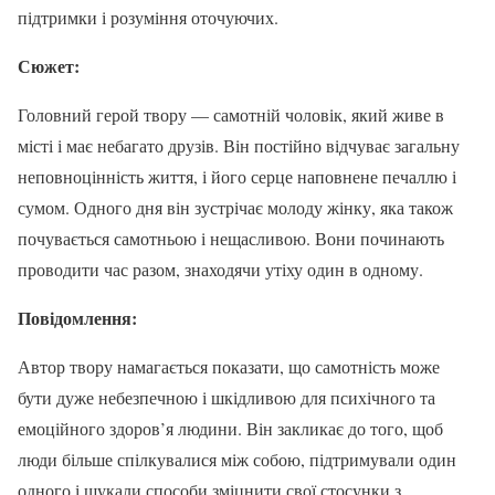
підтримки і розуміння оточуючих.
Сюжет:
Головний герой твору — самотній чоловік, який живе в
місті і має небагато друзів. Він постійно відчуває загальну
неповноцінність життя, і його серце наповнене печаллю і
сумом. Одного дня він зустрічає молоду жінку, яка також
почувається самотньою і нещасливою. Вони починають
проводити час разом, знаходячи утіху один в одному.
Повідомлення:
Автор твору намагається показати, що самотність може
бути дуже небезпечною і шкідливою для психічного та
емоційного здоров’я людини. Він закликає до того, щоб
люди більше спілкувалися між собою, підтримували один
одного і шукали способи зміцнити свої стосунки з