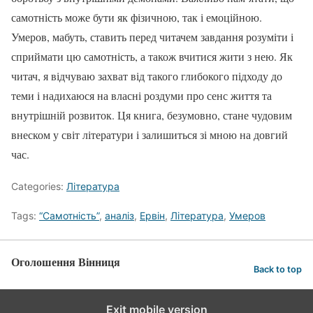
самотність може бути як фізичною, так і емоційною.
Умеров, мабуть, ставить перед читачем завдання розуміти і
сприймати цю самотність, а також вчитися жити з нею. Як
читач, я відчуваю захват від такого глибокого підходу до
теми і надихаюся на власні роздуми про сенс життя та
внутрішній розвиток. Ця книга, безумовно, стане чудовим
внеском у світ літератури і залишиться зі мною на довгий
час.
Categories:
Література
Tags:
“Самотність”
,
аналіз
,
Ервін
,
Література
,
Умеров
Оголошення Вінниця
Back to top
Exit mobile version