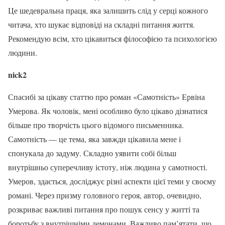
Це шедевральна праця, яка залишить слід у серці кожного
читача, хто шукає відповіді на складні питання життя.
Рекомендую всім, хто цікавиться філософією та психологією
людини.
nick2
Спасибі за цікаву статтю про роман «Самотність» Ервіна
Умерова. Як чоловік, мені особливо було цікаво дізнатися
більше про творчість цього відомого письменника.
Самотність — це тема, яка завжди цікавила мене і
спонукала до задуму. Складно уявити собі більш
внутрішньо суперечливу істоту, ніж людина у самотності.
Умеров, здається, досліджує різні аспекти цієї теми у своєму
романі. Через призму головного героя, автор, очевидно,
розкриває важливі питання про пошук сенсу у житті та
боротьбу з внутрішніми демонами. Важливо пам’ятати, що