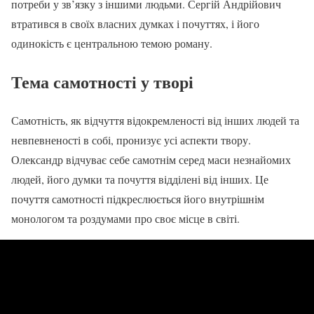
потреби у зв’язку з іншими людьми. Сергій Андрійович
втратився в своїх власних думках і почуттях, і його
одинокість є центральною темою роману.
Тема самотності у творі
Самотність, як відчуття відокремленості від інших людей та
невпевненості в собі, пронизує усі аспекти твору.
Олександр відчуває себе самотнім серед маси незнайомих
людей, його думки та почуття відділені від інших. Це
почуття самотності підкреслюється його внутрішнім
монологом та роздумами про своє місце в світі.