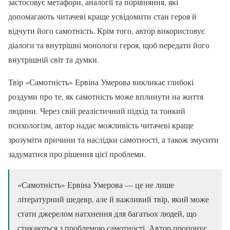
застосовує метафори, аналогії та порівняння, які
допомагають читачеві краще усвідомити стан героя й
відчути його самотність. Крім того, автор використовує
діалоги та внутрішні монологи героя, щоб передати його
внутрішній світ та думки.
Твір «Самотність» Ервіна Умерова викликає глибокі
роздуми про те, як самотність може вплинути на життя
людини. Через свій реалістичний підхід та тонкий
психологізм, автор надає можливість читачеві краще
зрозуміти причини та наслідки самотності, а також змусити
задуматися про рішення цієї проблеми.
«Самотність» Ервіна Умерова — це не лише
літературний шедевр, але й важливий твір, який може
стати джерелом натхнення для багатьох людей, що
стикаються з проблемою самотності. Автор пропонує