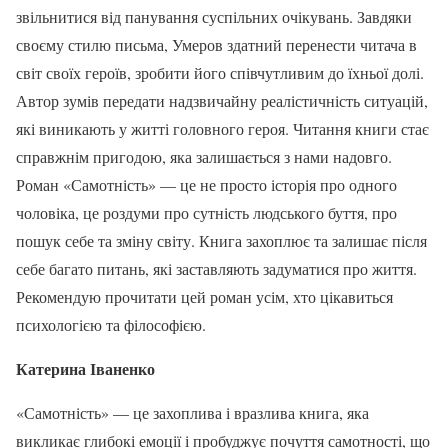
звільнитися від панування суспільних очікувань. Завдяки
своєму стилю письма, Умеров здатний перенести читача в
світ своїх героїв, зробити його співчутливим до їхньої долі.
Автор зумів передати надзвичайну реалістичність ситуацій,
які виникають у житті головного героя. Читання книги стає
справжнім пригодою, яка залишається з нами надовго.
Роман «Самотність» — це не просто історія про одного
чоловіка, це роздуми про сутність людського буття, про
пошук себе та зміну світу. Книга захоплює та залишає після
себе багато питань, які заставляють задуматися про життя.
Рекомендую прочитати цей роман усім, хто цікавиться
психологією та філософією.
Катерина Іваненко
«Самотність» — це захоплива і вразлива книга, яка
викликає глибокі емоції і пробуджує почуття самотності, що