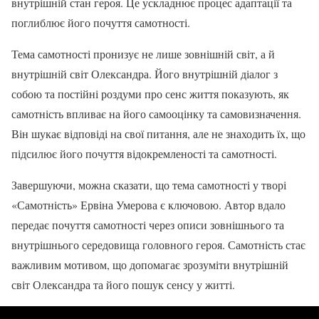
внутрішній стан героя. Це ускладнює процес адаптації та
поглиблює його почуття самотності.
Тема самотності пронизує не лише зовнішній світ, а й
внутрішній світ Олександра. Його внутрішній діалог з
собою та постійні роздуми про сенс життя показують, як
самотність впливає на його самооцінку та самовизначення.
Він шукає відповіді на свої питання, але не знаходить їх, що
підсилює його почуття відокремленості та самотності.
Завершуючи, можна сказати, що тема самотності у творі
«Самотність» Ервіна Умерова є ключовою. Автор вдало
передає почуття самотності через описи зовнішнього та
внутрішнього середовища головного героя. Самотність стає
важливим мотивом, що допомагає зрозуміти внутрішній
світ Олександра та його пошук сенсу у житті.