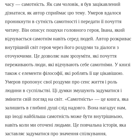
часу — самотність. Як сам чоловік, я був зацікавлений
дізнатися, як автор сприймає цю тему. Умеров вдалося
проникнути в сутність самотності і передати її почуття
читачу. Він описує пошуки головного героя, Івана, який
відчувається самотнім навіть серед людей. Автор розкриває
внутрішній світ героя через його роздуми та діалоги з
оточуючими. Це дозволяє нам зрозуміти, які почуття
переживають люди, які відчувають себе самотніми. У книзі
також є елементи філософії, які роблять її ще цікавішою.
Умеров пропонує свої роздуми про сенс життя і роль
людини в суспільстві. Ці думки змушують задуматися і
змінити свій погляд на світ. «Самотність» — це книга, яка
залишить в глибині душі слід надовго. Вона нагадує нам,
що іноді найбільша самотність може бути внутрішньою,
навіть коли ми оточені людьми. Це повчальна історія, яка
заставляє задуматися про значення спілкування,