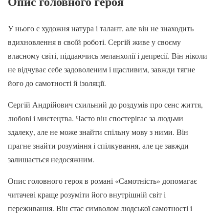
Опис головного героя
У нього є художня натура і талант, але він не знаходить
вдихновлення в своїй роботі. Сергій живе у своєму
власному світі, піддаючись меланхолії і депресії. Він ніколи
не відчуває себе задоволеним і щасливим, завжди тягне
його до самотності й ізоляції.
Сергій Андрійович схильний до роздумів про сенс життя,
любові і мистецтва. Часто він спостерігає за людьми
здалеку, але не може знайти спільну мову з ними. Він
прагне знайти розуміння і спілкування, але це завжди
залишається недосяжним.
Опис головного героя в романі «Самотність» допомагає
читачеві краще розуміти його внутрішній світ і
переживання. Він стає символом людської самотності і