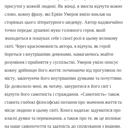
присутні у кожній людині. Як жінці, я змогла відчути кожне
слово, кожну фразу, які Ервін Умеров вміло виклав на
сторінках цього літературного шедевру. Автор надзвичайно
точно передає душевні муки головного героя, який
знаходиться в пошуках себе і своєї ролі в цьому великому
світі. Через красномовність автора, я відчула, як герой
бореться з внутрішніми демонами, намагаючись знайти
розуміння і прийняття у суспільстві. Умеров уміло описує
кожну дрібницю його життя: починаючи від прогулянок по
місту, закінчуючи його внутрішніми думками та почуттями.
Це дозволило мені, як читачу, зануритися в його світ і
відчути його самотність і страждання. «Самотність» також
ставить глибокі філософські питання про значення життя та
місце людини в цьому світі. Книга надихає задуматися про
власні думки та переконання, а також про те, як це впливає
на наше самопочуття та здатність до спілкування з іншими.