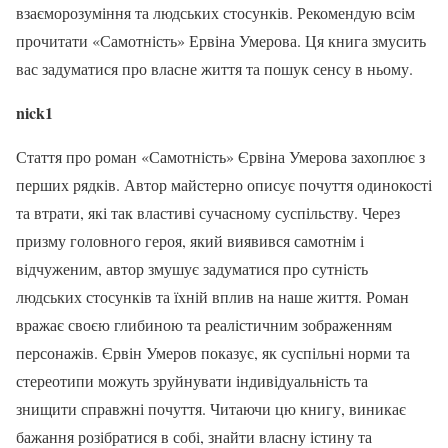
взаєморозуміння та людських стосунків. Рекомендую всім
прочитати «Самотність» Ервіна Умерова. Ця книга змусить
вас задуматися про власне життя та пошук сенсу в ньому.
nick1
Стаття про роман «Самотність» Єрвіна Умерова захоплює з
перших рядків. Автор майстерно описує почуття одинокості
та втрати, які так властиві сучасному суспільству. Через
призму головного героя, який виявився самотнім і
відчуженим, автор змушує задуматися про сутність
людських стосунків та їхній вплив на наше життя. Роман
вражає своєю глибиною та реалістичним зображенням
персонажів. Єрвін Умеров показує, як суспільні норми та
стереотипи можуть зруйнувати індивідуальність та
знищити справжні почуття. Читаючи цю книгу, виникає
бажання розібратися в собі, знайти власну істину та