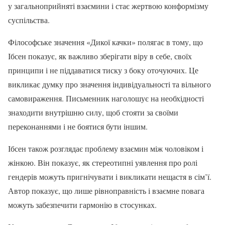
у загальноприйняті взаємини і стає жертвою конформізму
суспільства.
Філософське значення «Дикої качки» полягає в тому, що
Ібсен показує, як важливо зберігати віру в себе, своїх
принципи і не піддаватися тиску з боку оточуючих. Це
викликає думку про значення індивідуальності та вільного
самовираження. Письменник наголошує на необхідності
знаходити внутрішню силу, щоб стояти за своїми
переконаннями і не боятися бути іншим.
Ібсен також розглядає проблему взаємин між чоловіком і
жінкою. Він показує, як стереотипні уявлення про ролі
гендерів можуть пригнічувати і викликати нещастя в сім’ї.
Автор показує, що лише рівноправність і взаємне повага
можуть забезпечити гармонію в стосунках.