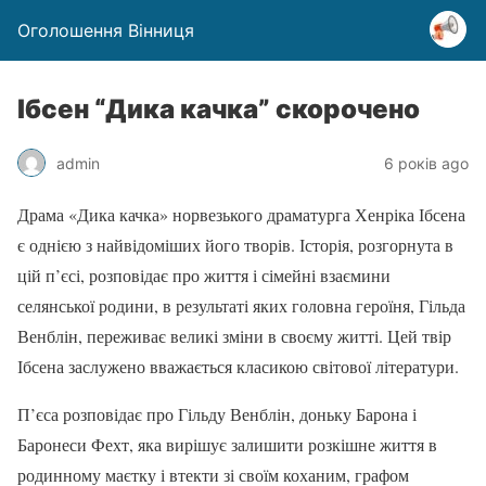
Оголошення Вінниця
Ібсен “Дика качка” скорочено
admin
6 років ago
Драма «Дика качка» норвезького драматурга Хенріка Ібсена
є однією з найвідоміших його творів. Історія, розгорнута в
цій п’єсі, розповідає про життя і сімейні взаємини
селянської родини, в результаті яких головна героїня, Гільда
Венблін, переживає великі зміни в своєму житті. Цей твір
Ібсена заслужено вважається класикою світової літератури.
П’єса розповідає про Гільду Венблін, доньку Барона і
Баронеси Фехт, яка вирішує залишити розкішне життя в
родинному маєтку і втекти зі своїм коханим, графом