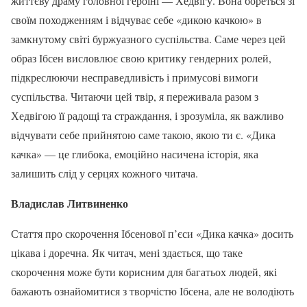
життєву драму головної героїні — Хедвігу. Вона бореться зі
своїм походженням і відчуває себе «дикою качкою» в
замкнутому світі буржуазного суспільства. Саме через цей
образ Ібсен висловлює свою критику гендерних ролей,
підкреслюючи несправедливість і примусові вимоги
суспільства. Читаючи цей твір, я переживала разом з
Хедвігою її радощі та страждання, і зрозуміла, як важливо
відчувати себе прийнятою саме такою, якою ти є. «Дика
качка» — це глибока, емоційно насичена історія, яка
залишить слід у серцях кожного читача.
Владислав Литвиненко
Стаття про скорочення Ібсенової п’єси «Дика качка» досить
цікава і доречна. Як читач, мені здається, що таке
скорочення може бути корисним для багатьох людей, які
бажають ознайомитися з творчістю Ібсена, але не володіють