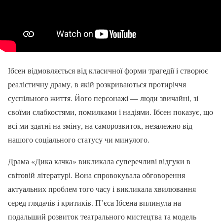
Ібсен відмовляється від класичної форми трагедії і створює
реалістичну драму, в якій розкриваються протиріччя
суспільного життя. Його персонажі — люди звичайні, зі
своїми слабкостями, помилками і надіями. Ібсен показує, що
всі ми здатні на зміну, на саморозвиток, незалежно від
нашого соціального статусу чи минулого.
Драма «Дика качка» викликала суперечливі відгуки в
світовій літературі. Вона спровокувала обговорення
актуальних проблем того часу і викликала хвилювання
серед глядачів і критиків. П’єса Ібсена вплинула на
подальший розвиток театрального мистецтва та модель