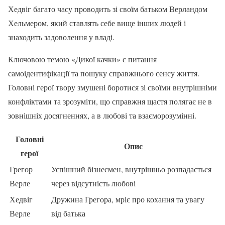
Хедвіг багато часу проводить зі своїм батьком Верландом
Хельмером, який ставлять себе вище інших людей і
знаходить задоволення у владі.
Ключовою темою «Дикої качки» є питання
самоідентифікації та пошуку справжнього сенсу життя.
Головні герої твору змушені боротися зі своїми внутрішніми
конфліктами та зрозуміти, що справжня щастя полягає не в
зовнішніх досягненнях, а в любові та взаєморозумінні.
Головні
Опис
герої
Грегор
Успішний бізнесмен, внутрішньо розпадається
Верле
через відсутність любові
Хедвіг
Дружина Грегора, мріє про кохання та увагу
Верле
від батька