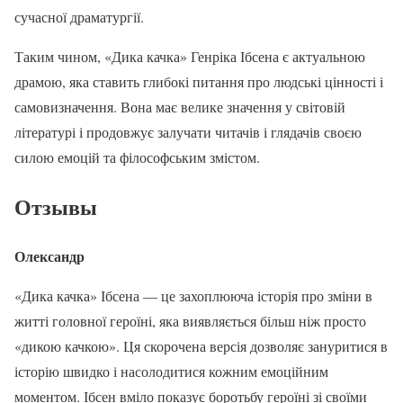
сучасної драматургії.
Таким чином, «Дика качка» Генріка Ібсена є актуальною
драмою, яка ставить глибокі питання про людські цінності і
самовизначення. Вона має велике значення у світовій
літературі і продовжує залучати читачів і глядачів своєю
силою емоцій та філософським змістом.
Отзывы
Олександр
«Дика качка» Ібсена — це захоплююча історія про зміни в
житті головної героїні, яка виявляється більш ніж просто
«дикою качкою». Ця скорочена версія дозволяє зануритися в
історію швидко і насолодитися кожним емоційним
моментом. Ібсен вміло показує боротьбу героїні зі своїми