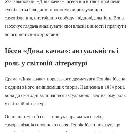
Узагальнюючи, «Дика качка» Ібсена висвітлює проблеми
суспільства і людини, пропонуючи роздуми про
самопізнання, внутрішню свободу і відповідальність. Вона
заохочує глядача аналізувати свої власні цінності і прагнути
до особистісного зростання.
Ібсен «Дика качка»: актуальність і
роль у світовій літературі
Драма «Дика качка» норвезького драматурга Генріка Ібсена
є одним з його найвідоміших творів. Написана в 1884 році,
вона до сьогодні залишається актуальною і має вагому роль
у світовій літературі.
Основна тема п’єси — пошук справжнього себе,
самореалізація головного героя. Генрік Ібсен показує, що