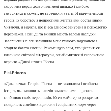
скорочена версія дозволила мені швидко і глибоко
зануритися в сюжет, не втрачаючи уваги. Я відчула емоції
героїв, їх боротьбу з непростими життєвими обставинами.
Читаючи, я відчула, що п’єса глибоко занурена в психологію
персонажів, і їхні дії та вчинки мають вагомі наслідки.
Завершення п’єси залишило мене глибоко задуманою і
збудило багато емоцій. Рекомендую всім, хто цікавиться
класикою світової літератури, ознайомитися зі скороченою
версією «Дикої качки» Ібсена.
PinkPrincess
«Дика качка» Генріка Ібсена — це захоплива і особиста
історія, яка залишить читачів замисленими і вразить
глибиною своїх персонажів. Ібсен майстерно розкриває
складність сімейних відносин і соціальних норм через