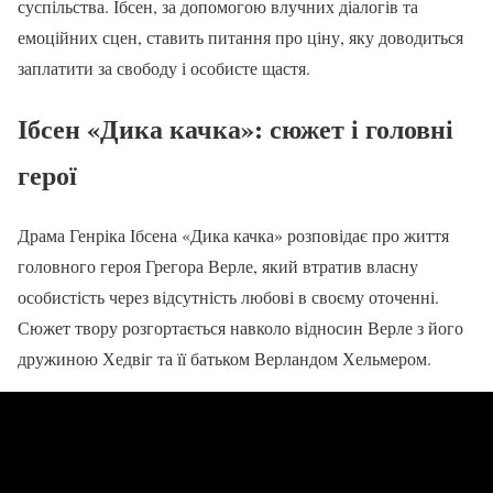
суспільства. Ібсен, за допомогою влучних діалогів та
емоційних сцен, ставить питання про ціну, яку доводиться
заплатити за свободу і особисте щастя.
Ібсен «Дика качка»: сюжет і головні
герої
Драма Генріка Ібсена «Дика качка» розповідає про життя
головного героя Грегора Верле, який втратив власну
особистість через відсутність любові в своєму оточенні.
Сюжет твору розгортається навколо відносин Верле з його
дружиною Хедвіг та її батьком Верландом Хельмером.