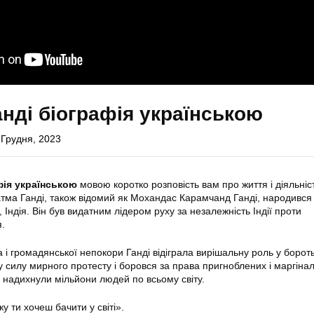
нді біографія українською
 Грудня, 2023
фія українською
мовою коротко розповість вам про життя і діяльніс
атма Ганді, також відомий як Мохандас Карамчанд Ганді, народився
 Індія. Він був видатним лідером руху за незалежність Індії проти
.
і громадянської непокори Ганді відіграла вирішальну роль у боротьб
 у силу мирного протесту і боровся за права пригноблених і маргінал
і надихнули мільйони людей по всьому світу.
ку ти хочеш бачити у світі».