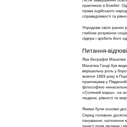
Після завершення освіт
практикою в Бомбеї. Од
права індійського наро
справедливості та рівно
Упродовж своїх ранніх р
глибоке розуміння соці
лідера і зробить його од
Питання-відпові
Яка біографія Махатми 
Махатма Ганді був вида
вирішальну роль у борот
жовтня 1869 року в Порб
практикував у Південній
філософією ненасильниць
«Соляний марш», на зна
людини, рівності та мир
Якими були основні до
Серед головних досягне
панування, натхнення 
захист прав людини і рів