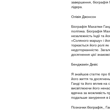
завершення, біографія 
лідера.
Олівія Джонсон
Біографія Махатми Ганді
політика. Біографія Мах
незалежність Індії та й
«Соляного маршу» і йог
торкається його ролі як
недоторканністю. Загал
досягнення цієї знакової 
Бенджамін Девіс
Я знайшов статтю про б
його життя та досягнень
Ганді та його вплив на 
висвітлюючи його ненас
вдячна за можливість пр
подальше занурення в й
Позначки:
біографія,
,
Га