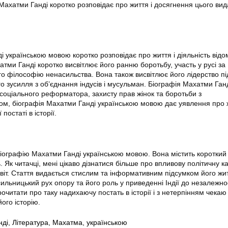
Махатми Ганді коротко розповідає про життя і досягнення цього вид
 українською мовою коротко розповідає про життя і діяльність відо
атми Ганді коротко висвітлює його ранню боротьбу, участь у русі за
ого філософію ненасильства. Вона також висвітлює його лідерство пі
о зусилля з об’єднання індусів і мусульман. Біографія Махатми Ган
 соціального реформатора, захисту прав жінок та боротьби з
ом, біографія Махатми Ганді українською мовою дає уявлення про 
постаті в історії.
іографію Махатми Ганді українською мовою. Вона містить короткий
. Як читачці, мені цікаво дізнатися більше про впливову політичну к
світ. Стаття видається стислим та інформативним підсумком його жи
ильницький рух опору та його роль у приведенні Індії до незалежнос
очитати про таку надихаючу постать в історії і з нетерпінням чекаю
ого історію.
нді
,
Література
,
Махатма
,
українською