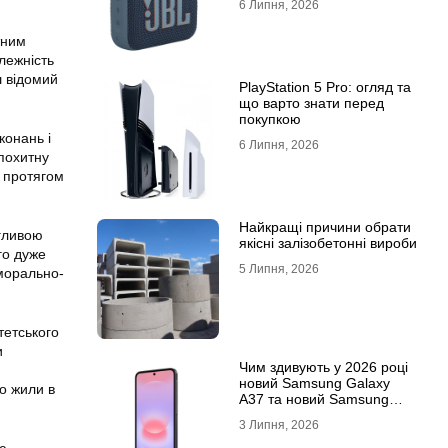
6 Липня, 2026
тним
алежність
ш відомий
PlayStation 5 Pro: огляд та
що варто знати перед
покупкою
конань і
6 Липня, 2026
епохитну
и протягом
Найкращі причини обрати
агливою
якісні залізобетонні вироби
го дуже
5 Липня, 2026
 морально-
тетського
и
Чим здивують у 2026 році
новий Samsung Galaxy
о жили в
A37 та новий Samsung
Galaxy A57 5G
3 Липня, 2026