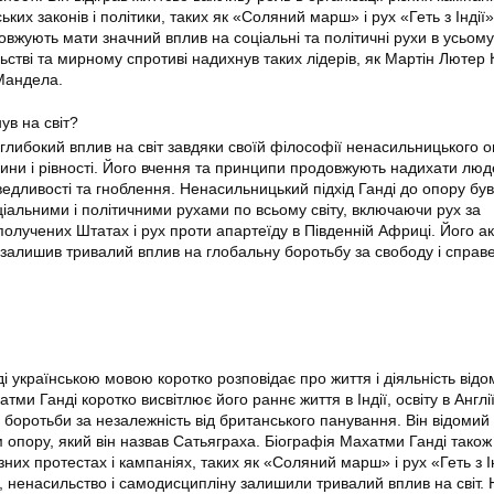
ьких законів і політики, таких як «Соляний марш» і рух «Геть з Індії
вжують мати значний вплив на соціальні та політичні рухи в усьому 
стві та мирному спротиві надихнув таких лідерів, як Мартін Лютер К
Мандела.
ув на світ?
глибокий вплив на світ завдяки своїй філософії ненасильницького о
ни і рівності. Його вчення та принципи продовжують надихати люд
едливості та гноблення. Ненасильницький підхід Ганді до опору був
іальними і політичними рухами по всьому світу, включаючи рух за
получених Штатах і рух проти апартеїду в Південній Африці. Його а
і залишив тривалий вплив на глобальну боротьбу за свободу і справе
 українською мовою коротко розповідає про життя і діяльність відо
тми Ганді коротко висвітлює його раннє життя в Індії, освіту в Англії
 боротьби за незалежність від британського панування. Він відомий
опору, який він назвав Сатьяграха. Біографія Махатми Ганді також
зних протестах і кампаніях, таких як «Соляний марш» і рух «Геть з Ін
, ненасильство і самодисципліну залишили тривалий вплив на світ. 