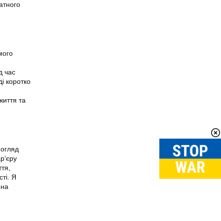
атного
мого
д час
ді коротко
життя та
 огляд
ар’єру
ття,
ті. Я
 на