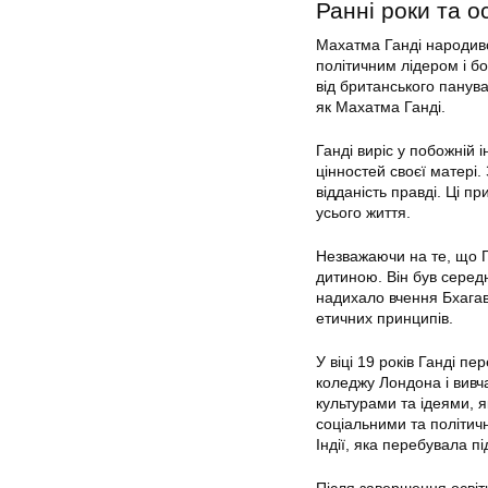
Ранні роки та о
Махатма Ганді народивс
політичним лідером і бо
від британського панув
як Махатма Ганді.
Ганді виріс у побожній 
цінностей своєї матері.
відданість правді. Ці п
усього життя.
Незважаючи на те, що Г
дитиною. Він був середн
надихало вчення Бхагава
етичних принципів.
У віці 19 років Ганді п
коледжу Лондона і вивч
культурами та ідеями, я
соціальними та політич
Індії, яка перебувала п