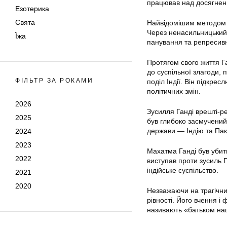
працював над досягненн
Езотерика
Свята
Найвідомішим методом п
Через ненасильницький 
Їжа
панування та репресивн
Протягом свого життя Га
до суспільної злагоди, п
ФІЛЬТР ЗА РОКАМИ
поділ Індії. Він підкре
політичних змін.
2026
Зусилля Ганді врешті-р
2025
був глибоко засмучений 
держави — Індію та Пак
2024
2023
Махатма Ганді був убит
2022
виступав проти зусиль 
індійське суспільство.
2021
2020
Незважаючи на трагічни
рівності. Його вчення і
називають «батьком нац