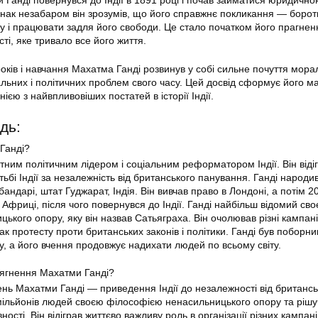
и Ганді повернувся до Індії в 1891 році і почав займатися юридичн
нак незабаром він зрозумів, що його справжнє покликання — борот
ду і працювати задля його свободи. Це стало початком його прагнен
сті, яке тривало все його життя.
оків і навчання Махатма Ганді розвинув у собі сильне почуття морал
альних і політичних проблем свого часу. Цей досвід сформує його м
нією з найвпливовіших постатей в історії Індії.
дь:
Ганді?
тним політичним лідером і соціальним реформатором Індії. Він віді
ьбі Індії за незалежність від британського панування. Ганді народи
андарі, штат Гуджарат, Індія. Він вивчав право в Лондоні, а потім 20
 Африці, після чого повернувся до Індії. Ганді найбільш відомий св
кого опору, яку він назвав Сатьяграха. Він очолював різні кампанії,
к протесту проти британських законів і політики. Ганді був поборн
у, а його вчення продовжує надихати людей по всьому світу.
сягнення Махатми Ганді?
нь Махатми Ганді — приведення Індії до незалежності від британсь
мільйонів людей своєю філософією ненасильницького опору та ріш
ності. Він відіграв життєво важливу роль в організації різних кампані