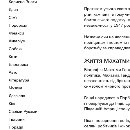
Корисно Знати
Протягом усього свого 
Дача
різні кампанії, в тому
Сім'я
британського податку на
Подорожі
незалежності у 1947 роц
Фінанси
Незважаючи на численні
Акваріум
принципам і невтомно 
боротьбу за справедливіс
Собаки
Коти
Життя Махатми 
Електрика
Біографія Махатми Ганді
Авто
політика. Махатма Ганді
Література
незалежність від брита
символом мирного прот
Музика
Дозвілля
Ганді народився в Порбан
і повернувся до Індії, 
Кіно
Південній Африці спонук
Своїми Руками
Тварини
Після повернення до Інд
селян, робітників і жіно
Поради