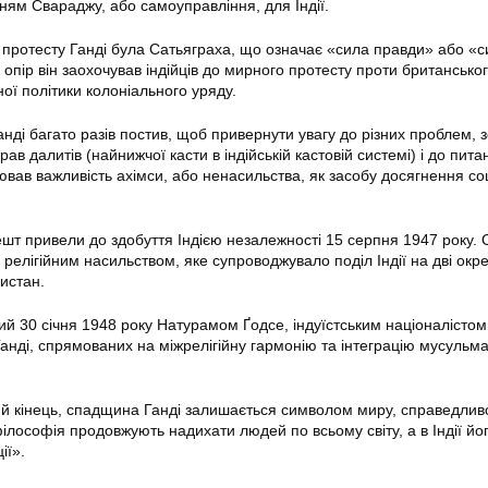
ям Свараджу, або самоуправління, для Індії.
ротесту Ганді була Сатьяграха, що означає «сила правди» або «с
опір він заохочував індійців до мирного протесту проти британсько
ої політики колоніального уряду.
нді багато разів постив, щоб привернути увагу до різних проблем, 
рав далитів (найнижчої касти в індійській кастовій системі) і до пит
слював важливість ахімси, або ненасильства, як засобу досягнення со
ешт привели до здобуття Індією незалежності 15 серпня 1947 року. 
релігійним насильством, яке супроводжувало поділ Індії на дві окр
истан.
ий 30 січня 1948 року Натурамом Ґодсе, індуїстським націоналістом
Ганді, спрямованих на міжрелігійну гармонію та інтеграцію мусульма
й кінець, спадщина Ганді залишається символом миру, справедливо
 філософія продовжують надихати людей по всьому світу, а в Індії йо
ії».