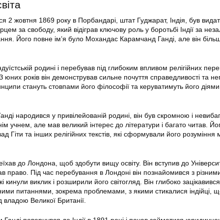
світа
я 2 жовтня 1869 року в Порбандарі, штат Гуджарат, Індія, був вида
рцем за свободу, який відіграв ключову роль у боротьбі Індії за нез
ання. Його повне ім’я було Мохандас Карамчанд Ганді, але він біль
індуїстській родині і перебував під глибоким впливом релігійних пере
 З юних років він демонстрував сильне почуття справедливості та н
ринципи стануть стовпами його філософії та керуватимуть його діям
анді народився у привілейованій родині, він був скромною і невиб
ім учнем, але мав великий інтерес до літератури і багато читав. Йо
д Гіти та інших релігійних текстів, які сформували його розуміння
ереїхав до Лондона, щоб здобути вищу освіту. Він вступив до Універси
ав право. Під час перебування в Лондоні він познайомився з різним
кі кинули виклик і розширили його світогляд. Він глибоко зацікавився
ними питаннями, зокрема проблемами, з якими стикалися індійці, щ
ід владою Великої Британії.