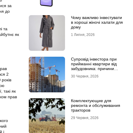
ою
ися за
ня до
Чому важливо інвестувати
в хороші жіночі халати для
дому
і та
айбутнє як
1 Липня, 2026
Супровід інвестора при
прийманні квартири від
забудовника: причини
грав
звернутися до фахівців
вся 2
30 Червня, 2026
 років
оєю
 такі як
иком прав
Комплектующие для
ремонта и обслуживания
тракторов
29 Червня, 2026
кого
учий
й і