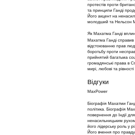
протестів проти британс
та принципи Ганді продо
Його акцент на ненасиль
молодший та Нельсон 
Як Махатма Ганді вплин
Махатма Ганді справив 
відстоюванню прав люди
боротьбу проти несправ
прийнятий багатьма соц
громадянські права в С
мирі, любові та рівност
Відгуки
MaxPower
Біографія Махатми Ганді
політика. Біографія Маха
повернення до Індії для
ненасильницьким рухом 
його лідерську роль у рі
Його вчення про правду