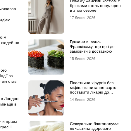
Почему женский костюм с
брюками столь популярен
очолював
в этом сезоне
17 Липня, 2026
Індією
воїм
Гункани в Івано-
и людей на
Франківську: що це і де
замовити з доставкою
15 Липня, 2026
мого
ндії за
 він став
Пластична хірургія без
міфів: які питання варто
поставити лікарю до
операції
о в Лондоні
14 Липня, 2026
мінації в
ючи права
Сексуальне благополуччя
ресі і
як частина здорового