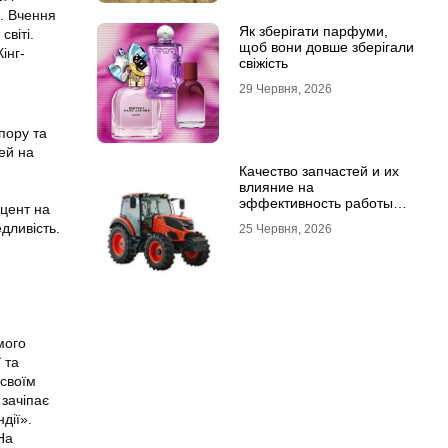
». Вчення
Як зберігати парфуми,
світі.
щоб вони довше зберігали
інг-
свіжість
29 Червня, 2026
пору та
ей на
Качество запчастей и их
влияние на
эффективность работы
кцент на
техники
дливість.
25 Червня, 2026
мого
 та
 своїм
 зачіпає
дії».
На