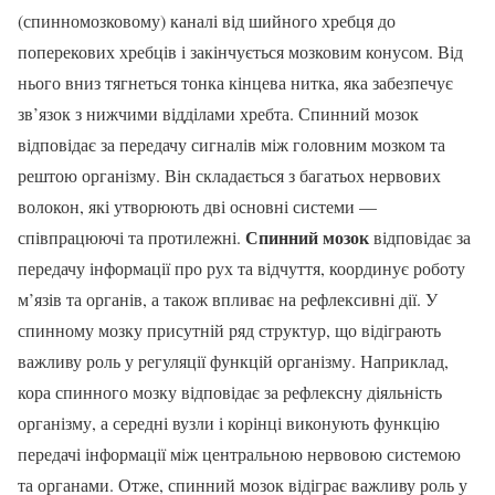
(спинномозковому) каналі від шийного хребця до
поперекових хребців і закінчується мозковим конусом. Від
нього вниз тягнеться тонка кінцева нитка, яка забезпечує
зв’язок з нижчими відділами хребта. Спинний мозок
відповідає за передачу сигналів між головним мозком та
рештою організму. Він складається з багатьох нервових
волокон, які утворюють дві основні системи —
Спинний мозок
співпрацюючі та протилежні.
відповідає за
передачу інформації про рух та відчуття, координує роботу
м’язів та органів, а також впливає на рефлексивні дії. У
спинному мозку присутній ряд структур, що відіграють
важливу роль у регуляції функцій організму. Наприклад,
кора спинного мозку відповідає за рефлексну діяльність
організму, а середні вузли і корінці виконують функцію
передачі інформації між центральною нервовою системою
та органами. Отже, спинний мозок відіграє важливу роль у