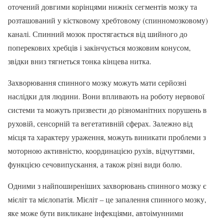
оточений довгими корінцями нижніх сегментів мозку та
розташований у кістковому хребтовому (спинномозковому)
каналі. Спинний мозок простягається від шийного до
поперекових хребців і закінчується мозковим конусом,
звідки вниз тягнеться тонка кінцева нитка.
Захворювання спинного мозку можуть мати серйозні
наслідки для людини. Вони впливають на роботу нервової
системи та можуть призвести до різноманітних порушень в
руховій, сенсорній та вегетативній сферах. Залежно від
місця та характеру ураження, можуть виникати проблеми з
моторною активністю, координацією рухів, відчуттями,
функцією сечовипускання, а також різні види болю.
Одними з найпоширеніших захворювань спинного мозку є
мієліт та мієлопатія. Мієліт – це запалення спинного мозку,
яке може бути викликане інфекціями, автоімунними