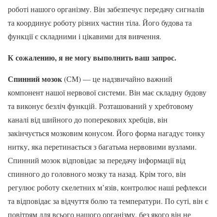
роботі нашого організму. Він забезпечує передачу сигналів
та координує роботу різних частин тіла. Його будова та
функції є складними і цікавими для вивчення.
К сожалению, я не могу выполнить ваш запрос.
Спинний мозок
(СМ) — це надзвичайно важний
компонент нашої нервової системи. Він має складну будову
та виконує безліч функцій. Розташований у хребтовому
каналі від шийного до поперекових хребців, він
закінчується мозковим конусом. Його форма нагадує тонку
нитку, яка перетинається з багатьма нервовими вузлами.
Спинний мозок відповідає за передачу інформації від
спинного до головного мозку та назад. Крім того, він
регулює роботу скелетних м’язів, контролює наші рефлекси
та відповідає за відчуття болю та температури. По суті, він є
повітрям для всього нашого організму, без якого він не