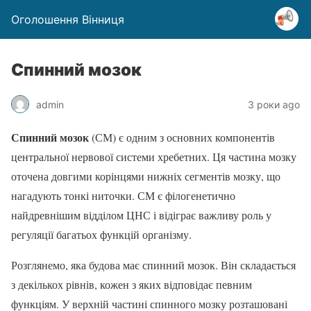
Оголошення Вінниця
Спинний мозок
admin
3 роки ago
Спинний мозок
(СМ) є одним з основних компонентів
центральної нервової системи хребетних. Ця частина мозку
оточена довгими корінцями нижніх сегментів мозку, що
нагадують тонкі ниточки. СМ є філогенетично
найдревнішим відділом ЦНС і відіграє важливу роль у
регуляції багатьох функцій організму.
Розглянемо, яка будова має спинний мозок. Він складається
з декількох рівнів, кожен з яких відповідає певним
функціям. У верхній частині спинного мозку розташовані