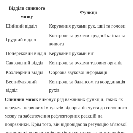
Відділи спинного
Функції
мозку
Шийний відділ
Керування рухами рук, шиї та голови
Контроль за рухами грудної клітки та
Грудний відділ
живота
Поперековий відділ
Керування рухами ніг
Сакральний відділ
Контроль за рухами тазових органів
Кохлеарний відділ
Обробка звукової інформації
Вестибулярний
Контроль за балансом та координація
відділ
рухів
Спинний мозок
виконує ряд важливих функцій, таких як
передача нервових імпульсів від органів чуття до головного
мозку та забезпечення рефлекторних реакцій на
подразники. Крім того, він відповідає за регуляцію м’язової
активності, координацію рухів та контроль за внутрішніми