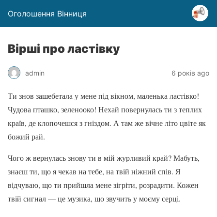
Оголошення Вінниця
Вірші про ластівку
admin
6 років ago
Ти знов зашебетала у мене під вікном, маленька ластівко!
Чудова пташко, зеленооко! Нехай повернулась ти з теплих
країв, де клопочешся з гніздом. А там же вічне літо цвіте як
божий рай.
Чого ж вернулась знову ти в мій журливий край? Мабуть,
знаєш ти, що я чекав на тебе, на твій ніжний спів. Я
відчуваю, що ти прийшла мене зігріти, розрадити. Кожен
твій сигнал — це музика, що звучить у моєму серці.