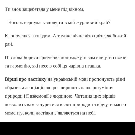
Ти знов защебетала у мене під вікном,
– Чого ж вернулась знову ти в мій журливий край?
Клопочешся з гніздом. А там же вічне літо цвіте, як божий
рай.
Ці слова Бориса Грінченка допоможуть вам відчути спокій
та гармонію, які несе в собі ця чарівна пташка.
Вірші про ластівку
на українській мові пропонують різні
образи та асоціації, що розширюють наше розуміння
природи і її взаємодії з людиною. Читання цих віршів
дозволить вам зануритися в світ природи та відчути магію
моменту, коли ластівки з’являються на небі.