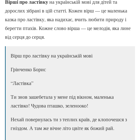
Вірші про ластівку
на українській мові для дітей та
дорослих зібрані в цій статті. Кожен вірш — це маленька
казка про ластівку, яка надихає, вчить любити природу і
берегти птахів. Кожне слово вірша — це мелодія, яка лине
від серця до серця.
Вірш про ластівку на українській мові
Грінченко Борис
“Ластівка”
Ти знов зашебетала у мене під вікном, маленька
ластівко! Чудова пташко, зеленооко!
Нехай повернулась ти з теплих країв, де клопочешся з
гніздом. А там же вічне літо цвіте як божий рай.