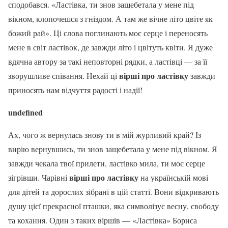
сподобався. «Ластівка, ти знов защебетала у мене під
вікном, клопочешся з гніздом. А там же вічне літо цвіте як
божий рай». Ці слова поглинають моє серце і переносять
мене в світ ластівок, де завжди літо і цвітуть квіти. Я дуже
вдячна автору за такі неповторні рядки, а ластівці — за її
вірші про ластівку
зворушливе співання. Нехай ці
завжди
приносять нам відчуття радості і надії!
undefined
Ах, чого ж вернулась знову ти в мій журливий край? Із
вирію вернувшись, ти знов защебетала у мене під вікном. Я
завжди чекала твої прилети, ластівко мила, ти моє серце
вірші про ластівку
зігрівши. Чарівні
на українській мові
для дітей та дорослих зібрані в цій статті. Вони відкривають
душу цієї прекрасної пташки, яка символізує весну, свободу
та кохання. Один з таких віршів — «Ластівка» Бориса