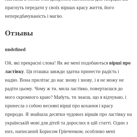
прагнуть передати у своїх віршах красу життя, його
непередбачуваність і магію.
Отзывы
undefined
вірші про
Ой, які прекрасні слова! Як же мені подобаються
ластівку
. Ця пташка завжди здатна принести радість і
надію. Вона прилітає до нас знову і знову, і я не можу не
радіти цьому. Чому ж ти, мила ластівко, повертаєшся до
мого скромного краю? Мабуть, ти знаєш, що я відчуваю, і
принесла з собою весняні вірші про кохання і красу
природи. Я знайшла десятки чудових віршів про ластівку на
українській мові для дітей та дорослих в цій статті. Один з
них, написаний Борисом Грінченком, особливо мені