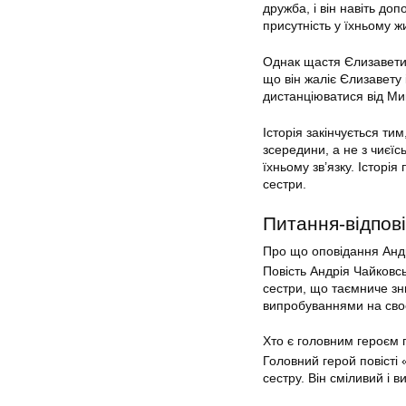
дружба, і він навіть до
присутність у їхньому жи
Однак щастя Єлизавети 
що він жаліє Єлизавету
дистанціюватися від Мик
Історія закінчується т
зсередини, а не з чиєїс
їхньому зв’язку. Історія
сестри.
Питання-відпові
Про що оповідання Анд
Повість Андрія Чайковс
сестри, що таємниче зни
випробуваннями на сво
Хто є головним героєм 
Головний герой повісті
сестру. Він сміливий і