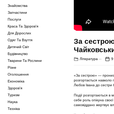
Знайомства
Запчастини
Послуги
Краса Та Здоров'я
Для Дорослих
За сестрою
Одяг Та Взуття
Дитячий Світ
Чайковськ
Будівництво
Література
9
Тварини Та Рослини
Різне
Оголошення
«За сестрою» — пронизл
розгортається навколо г
Економіка
Любов Івана до сестри б
Здоров'я
Туризм
Події розгортаються в м
себе роль опікуна своєї
Наука
самовіддано жертвує вл
Техніка