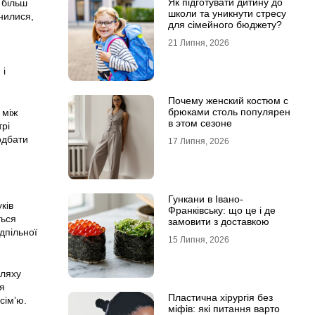
Як підготувати дитину до
 більш
школи та уникнути стресу
нилися,
для сімейного бюджету?
21 Липня, 2026
 і
Почему женский костюм с
брюками столь популярен
 між
в этом сезоне
трі
одбати
17 Липня, 2026
Гункани в Івано-
ків
Франківську: що це і де
ться
замовити з доставкою
дпільної
15 Липня, 2026
шляху
ія
Пластична хірургія без
сім’ю.
міфів: які питання варто