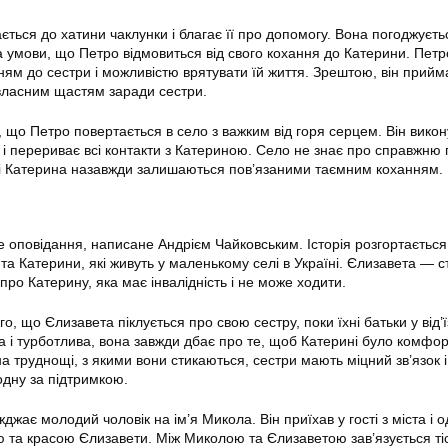
ться до хатини чаклунки і благає її про допомогу. Вона погоджуєть
за умови, що Петро відмовиться від свого кохання до Катерини. Петр
ням до сестри і можливістю врятувати їй життя. Зрештою, він прийм
власним щастям заради сестри.
м, що Петро повертається в село з важким від горя серцем. Він вико
, і перериває всі контакти з Катериною. Село не знає про справжню
ро і Катерина назавжди залишаються пов’язаними таємним коханням.
 оповідання, написане Андрієм Чайковським. Історія розгортається
та Катерини, які живуть у маленькому селі в Україні. Єлизавета — 
 про Катерину, яка має інвалідність і не може ходити.
го, що Єлизавета піклується про свою сестру, поки їхні батьки у від’ї
а і турботлива, вона завжди дбає про те, щоб Катерині було комфор
 труднощі, з якими вони стикаються, сестри мають міцний зв’язок і
дну за підтримкою.
джає молодий чоловік на ім’я Микола. Він приїхав у гості з міста і 
 та красою Єлизавети. Між Миколою та Єлизаветою зав’язується ті