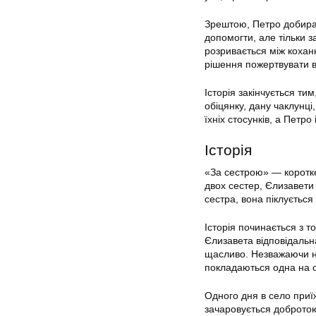
Зрештою, Петро добирає
допомогти, але тільки 
розривається між кохан
рішення пожертвувати 
Історія закінчується ти
обіцянку, дану чаклунці
їхніх стосунків, а Пет
Історія
«За сестрою» — коротке
двох сестер, Єлизавети 
сестра, вона піклується
Історія починається з то
Єлизавета відповідальн
щасливо. Незважаючи на
покладаються одна на о
Одного дня в село приїж
зачаровується добротою