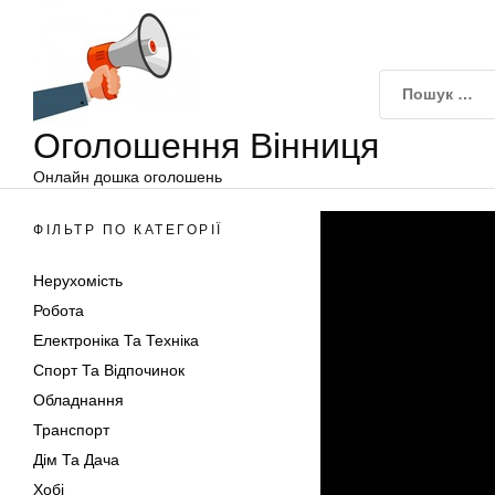
Оголошення
Перейти
Вінниця
до
вмісту
Оголошення Вінниця
Онлайн дошка оголошень
ФІЛЬТР ПО КАТЕГОРІЇ
Нерухомість
Робота
Електроніка Та Техніка
Спорт Та Відпочинок
Обладнання
Транспорт
Дім Та Дача
Хобі