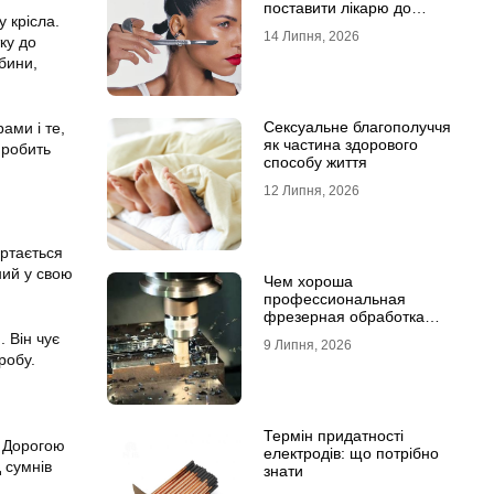
поставити лікарю до
 крісла.
операції
14 Липня, 2026
ку до
бини,
Сексуальне благополуччя
ами і те,
як частина здорового
 робить
способу життя
12 Липня, 2026
ортається
ний у свою
Чем хороша
профессиональная
фрезерная обработка
деталей
 Він чує
9 Липня, 2026
робу.
Термін придатності
. Дорогою
електродів: що потрібно
 сумнів
знати