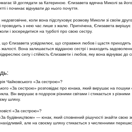
помагає їй доглядати за Катериною. Єлизавета вдячна Миколі за йог
тті і починає відчувати до нього почуття.
недовговічне, коли вона підслуховує розмову Миколи зі своїм друго
 і проводить з нею час лише з жалю. Пригнічена, Єлизавета вирішує
оли і зосередитися на турботі про свою сестру.
им, що Єлизавета усвідомлює, що справжня любов і щастя приходять
ь жалості. Вона залишається відданою сестрі і знаходить задоволенн
 підкреслює силу і стійкість Єлизавети і любов, яку вона відчуває до с
дь:
рія Чайковського «За сестрою»?
ького «За сестрою» розповідає про юнака, який вирушає на пошуки 
кла. Він вирушає в подорож різними світами і стикається з різними
єму шляху.
повісті «За сестрою»?
 «За будівництвом» — юнак, який сповнений рішучості знайти свою з
 винахідливий, але на своєму шляху стикається з численними перешк