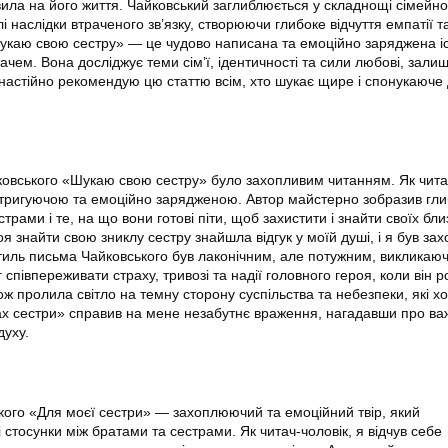
вила на його життя. Чайковський заглиблюється у складнощі сімейно
і наслідки втраченого зв’язку, створюючи глибоке відчуття емпатії т
укаю свою сестру» — це чудово написана та емоційно заряджена іс
ачем. Вона досліджує теми сім’ї, ідентичності та сили любові, зал
настійно рекомендую цю статтю всім, хто шукає щире і спонукаюче
овського «Шукаю свою сестру» було захопливим читанням. Як читач
нтригуючою та емоційно зарядженою. Автор майстерно зобразив гл
страми і те, на що вони готові піти, щоб захистити і знайти своїх бли
оя знайти свою зниклу сестру знайшла відгук у моїй душі, і я був за
 Стиль письма Чайковського був лаконічним, але потужним, викликаюч
г співпереживати страху, тривозі та надії головного героя, коли він 
кож пролила світло на темну сторону суспільства та небезпеки, які х
ках сестри» справив на мене незабутнє враження, нагадавши про ва
духу.
кого «Для моєї сестри» — захоплюючий та емоційний твір, який
 стосунки між братами та сестрами. Як читач-чоловік, я відчув себе