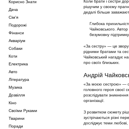
Коли брати і сестри дор
Корисно Знати
рішучим у своєму прагн
Дача
дедалі більше заважают
Сім'я
Глибока прихильніст
Подорожі
Чайковського. Автор
Фінанси
безумовну підтримку
Акваріум
«За сестру» — це зворуш
Собаки
рідними братами та сест
Коти
Чайковський нагадує на
про своїх близьких.
Електрика
Авто
Андрій Чайковс
Література
«За моєю сестрою» — оп
Музика
головного героя своєї с
Дозвілля
розслідувати зникнення 
організації.
Кіно
Своїми Руками
З розвитком сюжету ріш
зустрічаються різні пер
Тварини
досліджує теми любові,
Поради