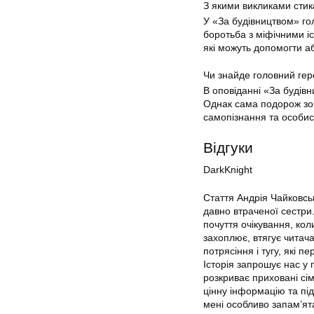
З якими викликами стик
У «За будівництвом» голо
боротьба з міфічними іс
які можуть допомогти 
Чи знайде головний гер
В оповіданні «За будівн
Однак сама подорож зо
самопізнання та особис
Відгуки
DarkKnight
Стаття Андрія Чайковсь
давно втраченої сестри.
почуття очікування, кол
захоплює, втягує читача
потрясіння і тугу, які 
Історія запрошує нас у 
розкриває приховані сім
цінну інформацію та під
мені особливо запам’ята