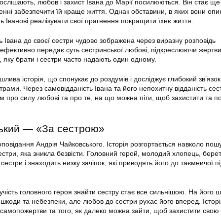
ослішають, любов і захист Івана до Марії посилюються. Він стає ще
енні забезпечити їй краще життя. Однак обставини, в яких вони опи
ь Іванові реалізувати свої прагнення покращити їхнє життя.
ь Івана до своєї сестри чудово зображена через виразну розповідь
 ефективно передає суть сестринської любові, підкреслюючи жертви
, яку брати і сестри часто надають один одному.
лива історія, що спонукає до роздумів і досліджує глибокий зв’язок
рами. Через самовідданість Івана та його непохитну відданість сес
м про силу любові та про те, на що можна піти, щоб захистити та п
ький — «За сестрою»
овідання Андрія Чайковського. Історія розгортається навколо пошу
естри, яка зникла безвісти. Головний герой, молодий хлопець, бере
сестри і знаходить низку зачіпок, які приводять його до таємничої пі
учість головного героя знайти сестру стає все сильнішою. На його 
ешкоди та небезпеки, але любов до сестри рухає його вперед. Істор
 самопожертви та того, як далеко можна зайти, щоб захистити свою 