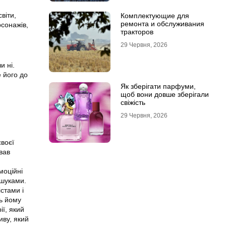
віти,
Комплектующие для
ремонта и обслуживания
рсонажів,
тракторов
29 Червня, 2026
и ні.
 його до
Як зберігати парфуми,
щоб вони довше зберігали
свіжість
29 Червня, 2026
воєї
вав
моційні
ошуками.
стами і
ть йому
ії, який
иву, який