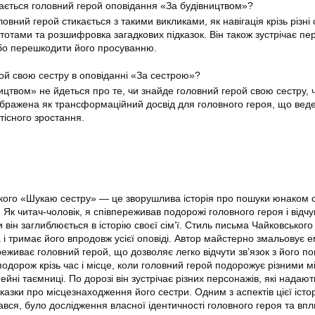
ається головний герой оповідання «За будівництвом»?
вний герой стикається з такими викликами, як навігація крізь різні с
тотами та розшифровка загадкових підказок. Він також зустрічає пе
або перешкодити його просуванню.
ой свою сестру в оповіданні «За сестрою»?
ицтвом» не йдеться про те, чи знайде головний герой свою сестру, ч
бражена як трансформаційний досвід для головного героя, що веде
тісного зростання.
кого «Шукаю сестру» — це зворушлива історія про пошуки юнаком с
 Як читач-чоловік, я співпереживав подорожі головного героя і відчу
и він заглиблюється в історію своєї сім’ї. Стиль письма Чайковського
 і тримає його впродовж усієї оповіді. Автор майстерно змальовує е
переживає головний герой, що дозволяє легко відчути зв’язок з його п
подорож крізь час і місце, коли головний герой подорожує різними мі
ейні таємниці. По дорозі він зустрічає різних персонажів, які надаю
казки про місцезнаходження його сестри. Одним з аспектів цієї істор
вся, було дослідження власної ідентичності головного героя та впл