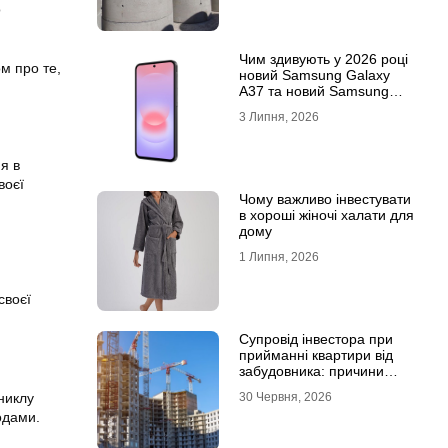
о
Чим здивують у 2026 році
м про те,
новий Samsung Galaxy
A37 та новий Samsung
Galaxy A57 5G
3 Липня, 2026
я в
воєї
Чому важливо інвестувати
в хороші жіночі халати для
дому
1 Липня, 2026
своєї
Супровід інвестора при
прийманні квартири від
забудовника: причини
звернутися до фахівців
30 Червня, 2026
никлу
одами.