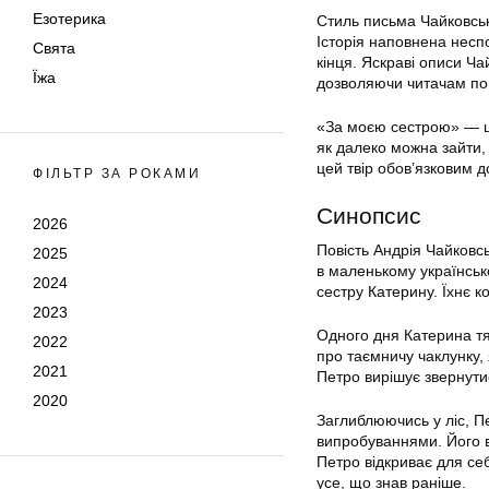
Езотерика
Стиль письма Чайковсько
Історія наповнена несп
Свята
кінця. Яскраві описи Ча
Їжа
дозволяючи читачам пов
«За моєю сестрою» — це
як далеко можна зайти,
цей твір обов’язковим 
ФІЛЬТР ЗА РОКАМИ
Синопсис
2026
Повість Андрія Чайковсь
2025
в маленькому українськ
2024
сестру Катерину. Їхнє к
2023
Одного дня Катерина тяж
2022
про таємничу чаклунку, я
2021
Петро вирішує звернути
2020
Заглиблюючись у ліс, Пе
випробуваннями. Його в
Петро відкриває для се
усе, що знав раніше.