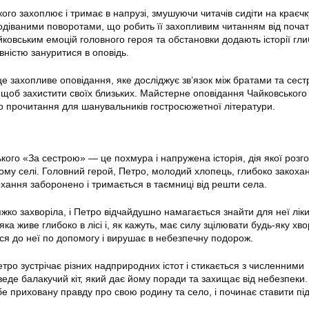
го захоплює і тримає в напрузі, змушуючи читачів сидіти на краєчку
одіваними поворотами, що робить її захопливим читанням від почат
йковським емоцій головного героя та обстановки додають історії гли
ністю зануритися в оповідь.
 захопливе оповідання, яке досліджує зв’язок між братами та сестр
 щоб захистити своїх близьких. Майстерне оповідання Чайковського
до прочитання для шанувальників гостросюжетної літератури.
кого «За сестрою» — це похмура і напружена історія, дія якої розг
ому селі. Головний герой, Петро, молодий хлопець, глибоко закоха
охання заборонено і тримається в таємниці від решти села.
ко захворіла, і Петро відчайдушно намагається знайти для неї ліки.
ка живе глибоко в лісі і, як кажуть, має силу зцілювати будь-яку хво
ся до неї по допомогу і вирушає в небезпечну подорож.
тро зустрічає різних надприродних істот і стикається з численними
еде балакучий кіт, який дає йому поради та захищає від небезпеки
бе приховану правду про свою родину та село, і починає ставити під