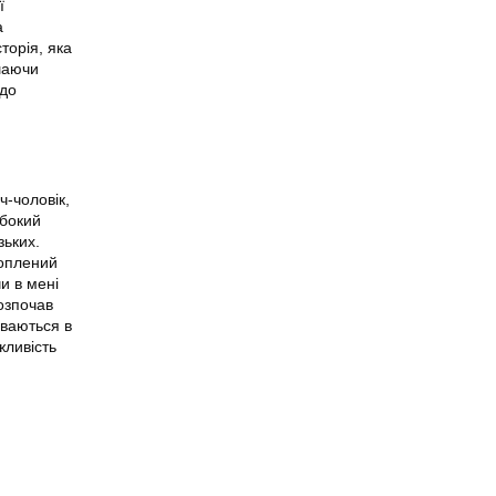
ї
а
торія, яка
ишаючи
 до
-чоловік,
ибокий
зьких.
хоплений
и в мені
розпочав
оваються в
жливість