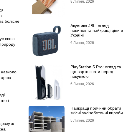
8 Липня, 2026
ся
о
ає болісне
Акустика JBL: огляд
новинок та найкращі ціни в
Україні
нує свою
6 Липня, 2026
 природу
PlayStation 5 Pro: огляд та
що варто знати перед
 навколо
покупкою
старша
6 Липня, 2026
зді.
тно і
Найкращі причини обрати
якісні залізобетонні вироби
5 Липня, 2026
одразу ж
сна