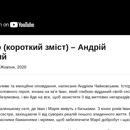
 (короткий зміст) – Андрій
ий
 Жовтня, 2020
иве та емоційне оповідання, написане Андрієм Чайковським. Істор
оловного героя, юнака на ім’я Іван, який глибоко відданий своїй сес
езумовна, і він йде на все, щоб захистити її від життєвих негараздів
аленькому селі, де Іван і Марія живуть з батьками. З юних років Іва
 сестри, захищаючи її від суворих реалій їхнього злиденного життя. 
асними бажаннями і мріями, щоб забезпечити Марії добробут і щас