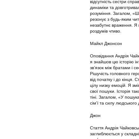
відсутність сестри спра
динаміки та довготривал
розуміння. Загалом, «Ш
резонує з будь-яким чит
незабутнє враження. Я 
роздумів чтиво.
Майкл Джонсон
Оповідання Андрія Чайк
я знайшов цю історію і
зв’язок між братами і се
Рішучість головного гер
від початку і до кінця.
цілу низку емоцій. Я змі
свої пошуки. Історія та
тіні. Загалом, «У пошу
сім’ї та силу людського 
Джон
Стаття Андрія Чайковсь
заглиблюється у складні