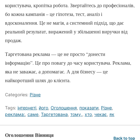
користувача, кропітка робота. Звертайтесь до професіоналів,
бо кожна кампанія – це гіпотеза, тест, аналіз і
вдосконалення. Це не магія, а системний підхід, що дає
реальний результат, виражений у збільшенні виручки від
продаж.
Таргетована реклама — це не просто “донести
інформацію”. Це про повагу до часу користувача. Реклама,
яка не заважає, а допомагає. А для бізнесу — це
найкоротший шлях до клієнта.
Categories:
Різне
Tags:
інтернеті
,
його
,
Оголошення
,
показати
,
Різне
,
реклама:
,
саме
,
Таргетована
,
тому,
,
хто
,
чекає
,
як
Оголошення Вінниця
Back to top