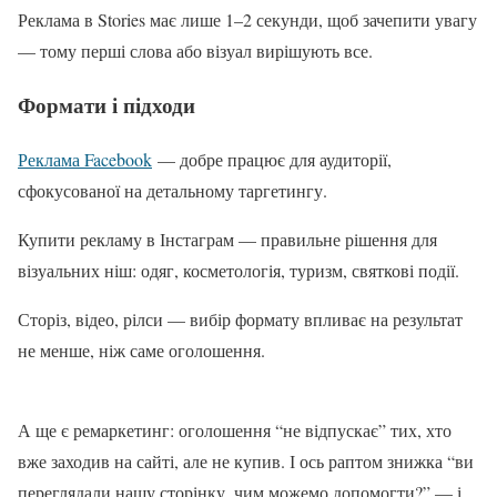
Реклама в Stories має лише 1–2 секунди, щоб зачепити увагу
— тому перші слова або візуал вирішують все.
Формати і підходи
Реклама Facebook
— добре працює для аудиторії,
сфокусованої на детальному таргетингу.
Купити рекламу в Інстаграм — правильне рішення для
візуальних ніш: одяг, косметологія, туризм, святкові події.
Сторіз, відео, рілси — вибір формату впливає на результат
не менше, ніж саме оголошення.
А ще є ремаркетинг: оголошення “не відпускає” тих, хто
вже заходив на сайті, але не купив. І ось раптом знижка “ви
переглядали нашу сторінку, чим можемо допомогти?” — і