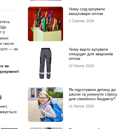
Чому слід купувати
канцтовари оптом
1 Серпня, 2026
аєтесь
. Ще
? У
аконі
ні листи
статті — як
Чому варто купувати
спецодяг для зварників
оптом
е як
22 Липня, 2026
документі
Як підготувати дитину до
школи та уникнути стресу
і
для сімейного бюджету?
рнет,
21 Липня, 2026
овжується
 стежити