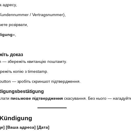
а адресу,
Kundennummer / Vertragsnummer),
чете розірвати,
digung
»,
жіть доказ
n — збережіть квитанцію поштамту.
ежіть копію з timestamp.
utton — зробіть скриншот підтвердження.
digungsbestätigung
іслати
письмове підтвердження
скасування. Без нього — нагадуйт
 Kündigung
ще]
[Ваша адреса]
[Дата]