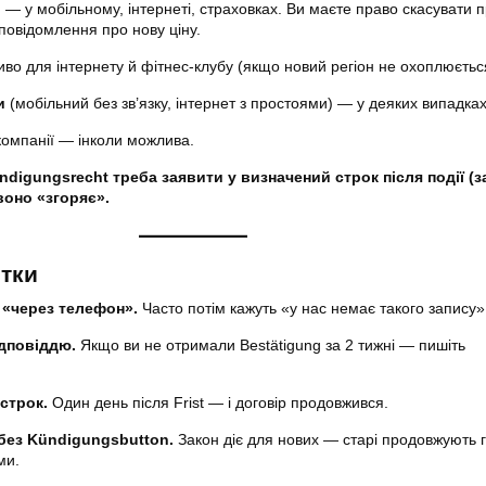
и
— у мобільному, інтернеті, страховках. Ви маєте право скасувати 
 повідомлення про нову ціну.
во для інтернету й фітнес-клубу (якщо новий регіон не охоплюєтьс
и
(мобільний без зв’язку, інтернет з простоями) — у деяких випадках
омпанії — інколи можлива.
digungsrecht треба заявити у визначений строк після події (
 воно «згоряє».
стки
 «через телефон».
Часто потім кажуть «у нас немає такого запису»
ідповіддю.
Якщо ви не отримали Bestätigung за 2 тижні — пишіть
строк.
Один день після Frist — і договір продовжився.
без Kündigungsbutton.
Закон діє для нових — старі продовжують г
ми.