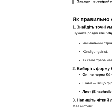
Завжди перевіряйте
Як правильно 
1. Знайдіть точні 
Шукайте розділ
«Kündi
мінімальний строк 
Kündigungsfrist,
як саме треба на
2. Виберіть форму
Onlinе через Kü
Email
— якщо фірм
Лист (Einschreib
3. Напишіть чіткий 
Має містити: