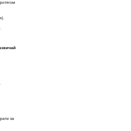
протягом
я).
.
зазвичай
.
рати за