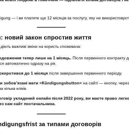
ung — і ви платите ще 12 місяців за послугу, яку не використовуєт
: новий закон спростив життя
 діють важливі зміни на користь споживача:
довження тепер лише на 1 місяць.
Після первинного контракту д
я автоматично одразу на рік.
 скоротився до 1 місяця
після завершення первинного періоду.
и зобов’язані мати «Kündigungsbutton»
на сайті — кнопку, через
 кілька кліків.
оговір укладений онлайн після 2022 року, ви маєте право легк
ез сам сайт постачальника.
digungsfrist за типами договорів