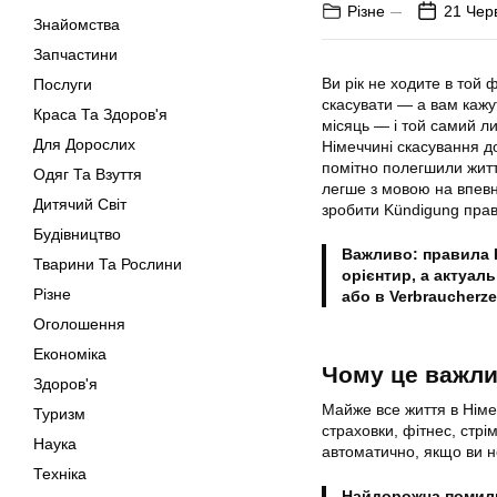
Різне
21 Чер
Знайомства
Запчастини
Ви рік не ходите в той 
Послуги
скасувати — а вам кажут
Краса Та Здоров'я
місяць — і той самий л
Для Дорослих
Німеччині скасування до
помітно полегшили життя
Одяг Та Взуття
легше з мовою на впев
Дитячий Світ
зробити Kündigung прав
Будівництво
Важливо: правила 
Тварини Та Рослини
орієнтир, а актуал
Різне
або в Verbraucherze
Оголошення
Економіка
Чому це важли
Здоров'я
Майже все життя в Нім
Туризм
страховки, фітнес, стрім
Наука
автоматично, якщо ви н
Техніка
Найдорожча помилка