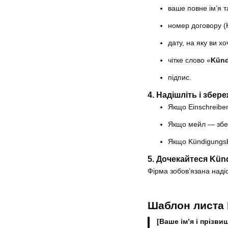
ваше повне ім’я т
номер договору (
дату, на яку ви хо
чітке слово «
Kün
підпис.
4. Надішліть і збере
Якщо Einschreibe
Якщо мейл — збер
Якщо Kündigungsb
5. Дочекайтеся Kün
Фірма зобов’язана над
Шаблон листа
[Ваше ім’я і прізви