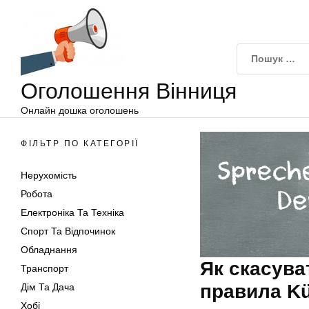
Оголошення
Перейти
Вінниця
до
вмісту
Оголошення Вінниця
Онлайн дошка оголошень
ФІЛЬТР ПО КАТЕГОРІЇ
Нерухомість
Робота
Електроніка Та Техніка
Спорт Та Відпочинок
Обладнання
Як скасува
Транспорт
правила Kü
Дім Та Дача
Хобі