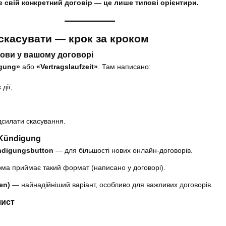
 свій конкретний договір — це лише типові орієнтири.
скасувати — крок за кроком
умови у вашому договорі
gung»
або
«Vertragslaufzeit»
. Там написано:
дії,
дсилати скасування.
 Kündigung
ndigungsbutton
— для більшості нових онлайн-договорів.
а приймає такий формат (написано у договорі).
en)
— найнадійніший варіант, особливо для важливих договорів.
лист