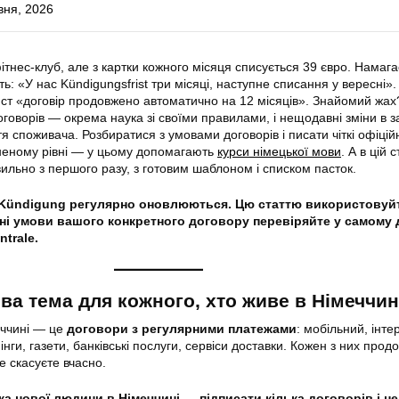
вня, 2026
фітнес-клуб, але з картки кожного місяця списується 39 євро. Намаг
ь: «У нас Kündigungsfrist три місяці, наступне списання у вересні»
ист «договір продовжено автоматично на 12 місяців». Знайомий жах
говорів — окрема наука зі своїми правилами, і нещодавні зміни в з
 споживача. Розбиратися з умовами договорів і писати чіткі офіцій
неному рівні — у цьому допомагають
курси німецької мови
. А в цій 
ильно з першого разу, з готовим шаблоном і списком пасток.
Kündigung регулярно оновлюються. Цю статтю використовуйт
ьні умови вашого конкретного договору перевіряйте у самому 
ntrale.
ва тема для кожного, хто живе в Німеччин
еччині — це
договори з регулярними платежами
: мобільний, інте
інги, газети, банківські послуги, сервіси доставки. Кожен з них прод
е скасуєте вчасно.
 нової людини в Німеччині — підписати кілька договорів і не