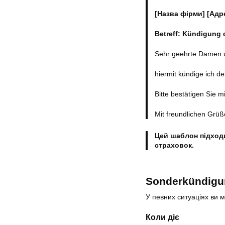
[Назва фірми]
[Адр
Betreff: Kündigung 
Sehr geehrte Damen 
hiermit kündige ich d
Bitte bestätigen Sie 
Mit freundlichen Grü
Цей шаблон підходи
страховок.
Sonderkündigu
У певних ситуаціях ви 
Коли діє