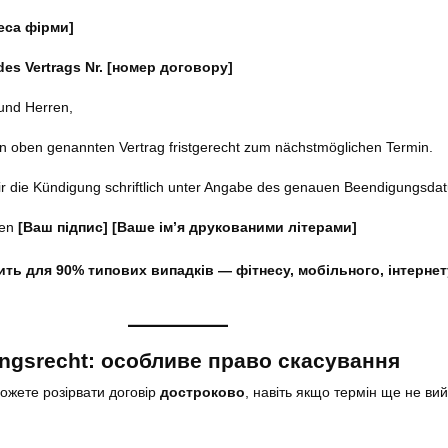
еса фірми]
des Vertrags Nr. [номер договору]
und Herren,
en oben genannten Vertrag fristgerecht zum nächstmöglichen Termin.
mir die Kündigung schriftlich unter Angabe des genauen Beendigungsda
ßen
[Ваш підпис]
[Ваше ім’я друкованими літерами]
ть для 90% типових випадків — фітнесу, мобільного, інтернету
ngsrecht: особливе право скасування
можете розірвати договір
достроково
, навіть якщо термін ще не ви