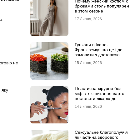
Почему женский костюм с
брюками столь популярен
в этом сезоне
е.
17 Липня, 2026
Гункани в Івано-
Франківську: що це і де
замовити з доставкою
оговір не
15 Липня, 2026
Пластична хірургія без
 яку
міфів: які питання варто
поставити лікарю до
операції
о
14 Липня, 2026
Сексуальне благополуччя
як частина здорового