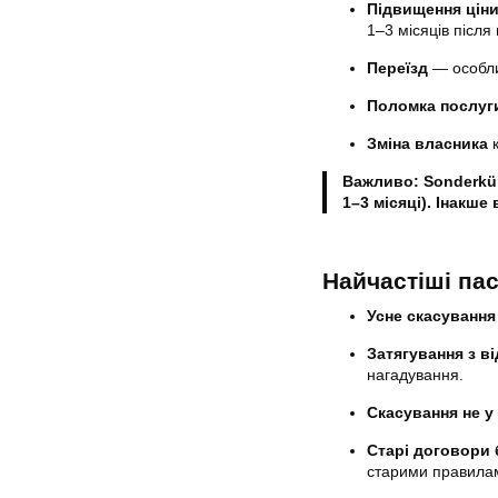
Підвищення цін
1–3 місяців після
Переїзд
— особли
Поломка послуг
Зміна власника
к
Важливо: Sonderkün
1–3 місяці). Інакше
Найчастіші па
Усне скасування
Затягування з в
нагадування.
Скасування не у 
Старі договори 
старими правила