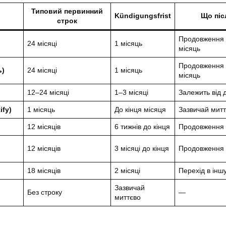
Типовий первинний
Kündigungsfrist
Що піс
строк
Продовження 
24 місяці
1 місяць
місяць
Продовження 
ь)
24 місяці
1 місяць
місяць
12–24 місяці
1–3 місяці
Залежить від 
ify)
1 місяць
До кінця місяця
Зазвичай мит
12 місяців
6 тижнів до кінця
Продовження 
12 місяців
3 місяці до кінця
Продовження 
18 місяців
2 місяці
Перехід в інш
Зазвичай
Без строку
—
миттєво