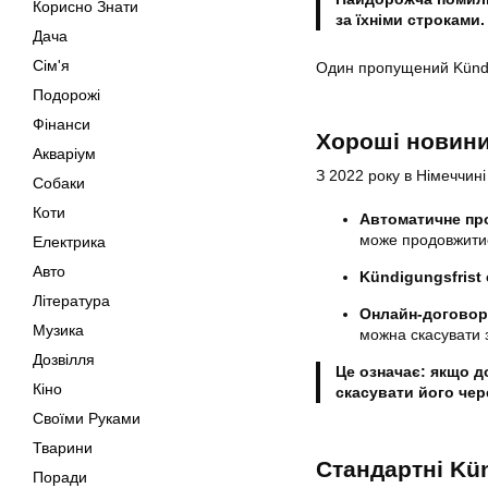
Корисно Знати
за їхніми строками.
Дача
Сім'я
Один пропущений Kündig
Подорожі
Фінанси
Хороші новини
Акваріум
З 2022 року в Німеччині
Собаки
Коти
Автоматичне про
може продовжитис
Електрика
Авто
Kündigungsfrist
Література
Онлайн-договор
Музика
можна скасувати за
Дозвілля
Це означає: якщо д
Кіно
скасувати його чер
Своїми Руками
Тварини
Стандартні Kün
Поради