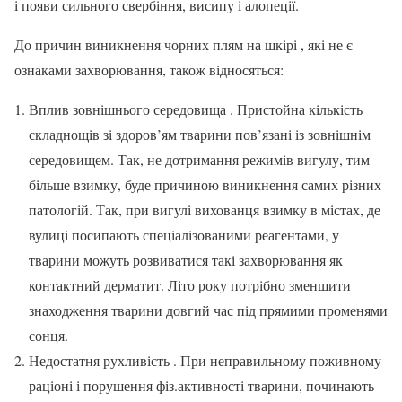
і появи сильного свербіння, висипу і алопеції.
До причин виникнення чорних плям на шкірі , які не є
ознаками захворювання, також відносяться:
Вплив зовнішнього середовища . Пристойна кількість
складнощів зі здоров’ям тварини пов’язані із зовнішнім
середовищем. Так, не дотримання режимів вигулу, тим
більше взимку, буде причиною виникнення самих різних
патологій. Так, при вигулі вихованця взимку в містах, де
вулиці посипають спеціалізованими реагентами, у
тварини можуть розвиватися такі захворювання як
контактний дерматит. Літо року потрібно зменшити
знаходження тварини довгий час під прямими променями
сонця.
Недостатня рухливість . При неправильному поживному
раціоні і порушення фіз.активності тварини, починають