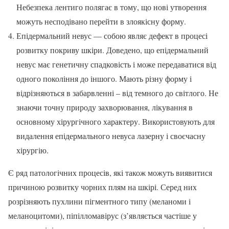
Небезпека лентиго полягає в тому, що нові утворення
можуть несподівано перейти в злоякісну форму.
Епідермальний невус — собою являє дефект в процесі
розвитку покриву шкіри. Доведено, що епідермальний
невус має генетичну спадковість і може передаватися від
одного покоління до іншого. Мають різну форму і
відрізняються в забарвленні – від темного до світлого. Не
знаючи точну природу захворювання, лікування в
основному хірургічного характеру. Використовують для
видалення епідермального невуса лазерну і своєчасну
хірургію.
Є ряд патологічних процесів, які також можуть виявитися
причиною розвитку чорних плям на шкірі. Серед них
розрізняють пухлини пігментного типу (меланоми і
меланоцитоми), піпілломавірус (з’являється частіше у