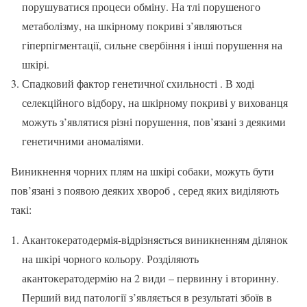
порушуватися процеси обміну. На тлі порушеного
метаболізму, на шкірному покриві з’являються
гіперпігментації, сильне свербіння і інші порушення на
шкірі.
Спадковий фактор генетичної схильності . В ході
селекційного відбору, на шкірному покриві у вихованця
можуть з’являтися різні порушення, пов’язані з деякими
генетичними аномаліями.
Виникнення чорних плям на шкірі собаки, можуть бути
пов’язані з появою деяких хвороб , серед яких виділяють
такі:
Акантокератодермія-відрізняється виникненням ділянок
на шкірі чорного кольору. Розділяють
акантокератодермію на 2 види – первинну і вторинну.
Перший вид патології з’являється в результаті збоїв в