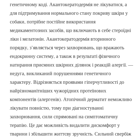
генетичному коді. Акантокератодермія не лікуватися, а
для підтримування нормального стану покриву шкіри у
собаки, потрібне постійне використання
медикаментозних засобів, що включають в себе стероїдні
ліки і мелатонін. Акантокератодермія вторинного
порядку, з’являється через захворювань, що вражають
ендокринну систему, а також в результаті фізичного
натирання приємних шкірних ділянок і реакцій алергії. —
недуга, викликаний порушеннями генетичного
характеру. Відрізняється проявами гіперчутливості до
найрізноманітніших чужорідних протеїнових
компонентів (алергенів). Атопічний дерматит неможливо
лікувати повністю, тому при діагностуванні
захворювання, сили спрямовані на симптоматичну
терапію. Це дає можливість видалити дискомфорт у
тварини і збільшити життєву зручність. Сильний свербіж