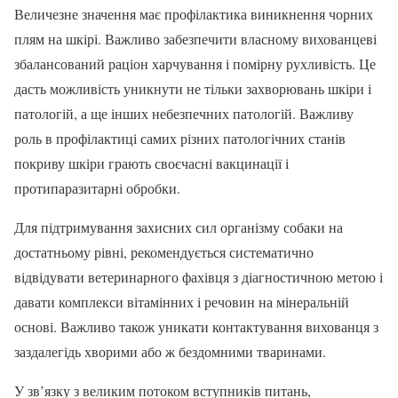
Величезне значення має профілактика виникнення чорних
плям на шкірі. Важливо забезпечити власному вихованцеві
збалансований раціон харчування і помірну рухливість. Це
дасть можливість уникнути не тільки захворювань шкіри і
патологій, а ще інших небезпечних патологій. Важливу
роль в профілактиці самих різних патологічних станів
покриву шкіри грають своєчасні вакцинації і
протипаразитарні обробки.
Для підтримування захисних сил організму собаки на
достатньому рівні, рекомендується систематично
відвідувати ветеринарного фахівця з діагностичною метою і
давати комплекси вітамінних і речовин на мінеральній
основі. Важливо також уникати контактування вихованця з
заздалегідь хворими або ж бездомними тваринами.
У зв’язку з великим потоком вступників питань,