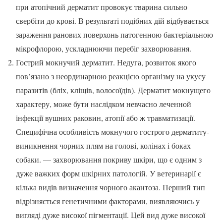
при атопічний дерматит провокує тварина сильно
свербіти до крові. В результаті подібних дій відбувається
зараження ранових поверхонь патогенною бактеріальною
мікрофлорою, ускладнюючи перебіг захворювання.
Гострий мокнучий дерматит. Недуга, розвиток якого
пов’язано з неординарною реакцією організму на укусу
паразитів (бліх, кліщів, волосоїдів). Дерматит мокнущего
характеру, може бути наслідком невчасно леченной
інфекції вушних раковин, атопії або ж травматизації.
Специфічна особливість мокнучого гострого дерматиту-
виникнення чорних плям на голові, колінах і боках
собаки. — захворювання покриву шкіри, що є одним з
дуже важких форм шкірних патологій. У ветеринарії є
кілька видів визначення чорного акантоза. Перший тип
відрізняється генетичними факторами, виявляючись у
вигляді дуже високої пігментації. Цей вид дуже високої