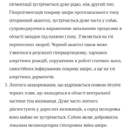
пігментації зустрічається дуже рідко, ніж другий тип.
Гіперпігментація покриву шкіри протизапального типу
(вторинний акантоз), зустрічається дуже часто у собак,
супроводжуючись вираженими запальними процесами в
області западин під пахвою і паху. З’являється на тлі
перенесених хвороб. Чорний акантоз також може
з’явитися в результаті гіперкортицизму, харчових
алергічних реакцій, порушеннях в роботі статевих залоз,
самостійних інфікуваннях покриву шкіри, а ще на тлі
алергічних дерматитів.
Лентиго-захворювання, що відрізняється появою безлічі
чорних плям, що знаходяться в області вентральної
частини тіла вихованця. Дуже часто лентиго
діагностують у дорослих вихованців, а серед молодняка
воно майже не зустрічається. Собою являє доброякісна
локальна меланоцитарна гіпохромна зміна шкіри.