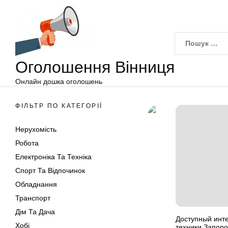
Оголошення
Перейти
Вінниця
до
вмісту
Оголошення Вінниця
Онлайн дошка оголошень
ФІЛЬТР ПО КАТЕГОРІЇ
Нерухомість
Робота
Електроніка Та Техніка
Спорт Та Відпочинок
Обладнання
Транспорт
Дім Та Дача
Доступный инт
Хобі
техники Запоро