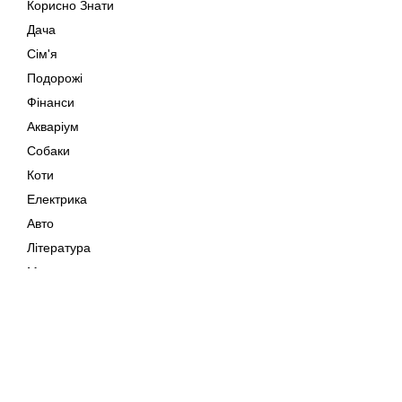
Корисно Знати
Дача
Сім'я
Подорожі
Фінанси
Акваріум
Собаки
Коти
Електрика
Авто
Література
Музика
Дозвілля
Кіно
Мапа сайту
Своїми Руками
Тварини
Авторське право © 202
Поради