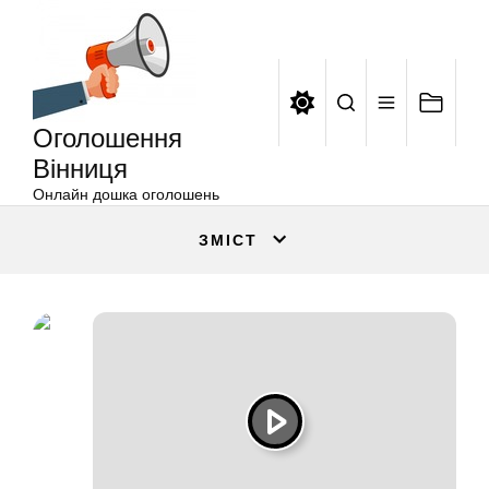
Оголошення
Перейти
Вінниця
до
вмісту
Оголошення
Вінниця
Онлайн дошка оголошень
ЗМІСТ