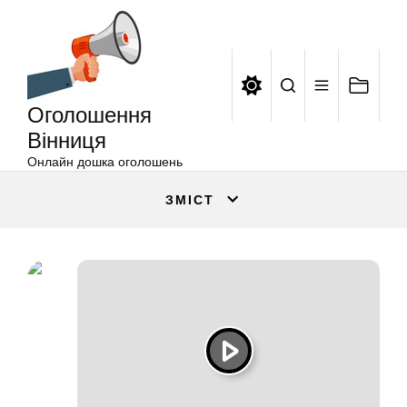
Оголошення
Перейти
Вінниця
до
вмісту
Оголошення
Вінниця
Онлайн дошка оголошень
ЗМІСТ