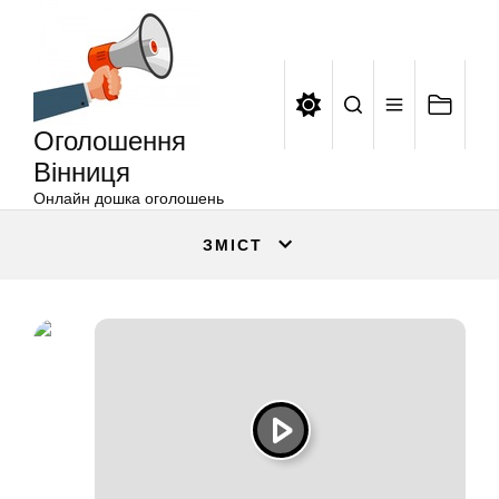
Оголошення
Перейти
Вінниця
до
вмісту
Оголошення
Вінниця
Онлайн дошка оголошень
ЗМІСТ