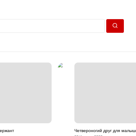
Пошук
сержант
Четвероногий друг для малыш