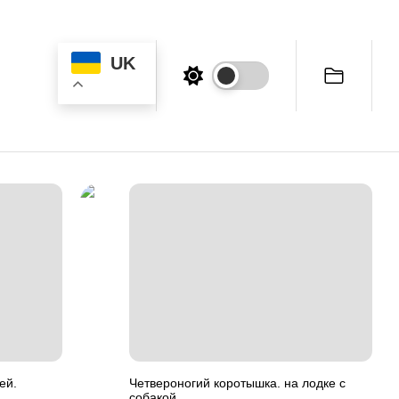
UK
ей.
Четвероногий коротышка. на лодке с
собакой.