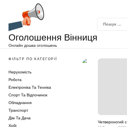
Оголошення
Перейти
Вінниця
до
вмісту
Оголошення Вінниця
Онлайн дошка оголошень
ФІЛЬТР ПО КАТЕГОРІЇ
Нерухомість
Робота
Електроніка Та Техніка
Спорт Та Відпочинок
Обладнання
Транспорт
Дім Та Дача
Четвероногий 
Хобі