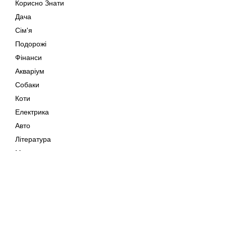
Корисно Знати
Дача
Сім'я
Подорожі
Фінанси
Акваріум
Собаки
Коти
Електрика
Авто
Література
Музика
Дозвілля
Кіно
Мапа сайту
Своїми Руками
Тварини
Авторське право © 202
Поради