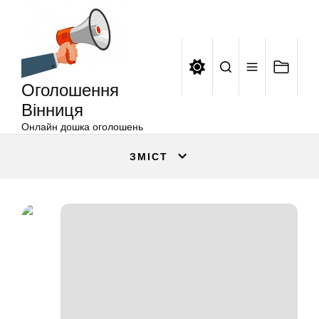
Оголошення
Перейти
Вінниця
до
вмісту
Оголошення
Вінниця
Онлайн дошка оголошень
ЗМІСТ