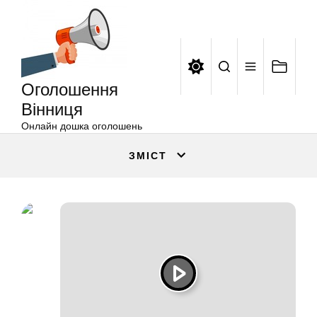
Оголошення
Перейти
Вінниця
до
вмісту
Оголошення
Вінниця
Онлайн дошка оголошень
ЗМІСТ