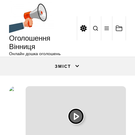
Оголошення
Перейти
Вінниця
до
вмісту
Оголошення
Вінниця
Онлайн дошка оголошень
ЗМІСТ