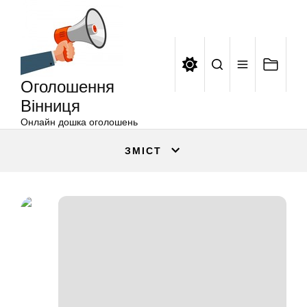
Оголошення
Перейти
Вінниця
до
вмісту
Оголошення
Вінниця
Онлайн дошка оголошень
ЗМІСТ