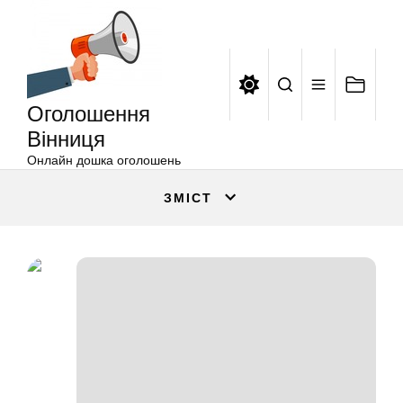
Оголошення
Перейти
Вінниця
до
вмісту
Оголошення
Вінниця
Онлайн дошка оголошень
ЗМІСТ