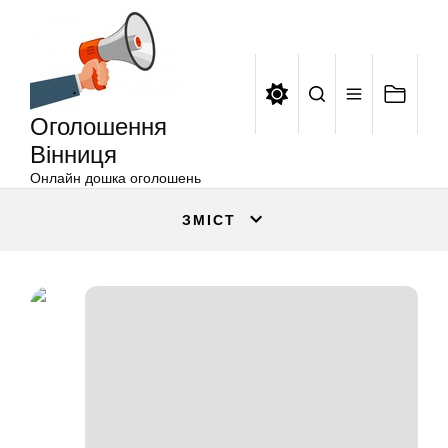
Оголошення
Перейти
Вінниця
до
вмісту
Оголошення
Вінниця
Онлайн дошка оголошень
ЗМІСТ