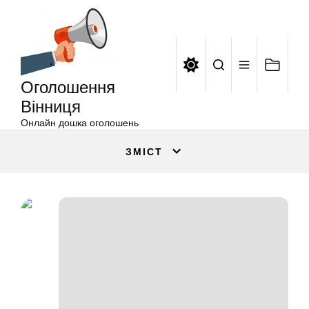
Оголошення
Перейти
Вінниця
до
вмісту
Оголошення
Вінниця
Онлайн дошка оголошень
ЗМІСТ