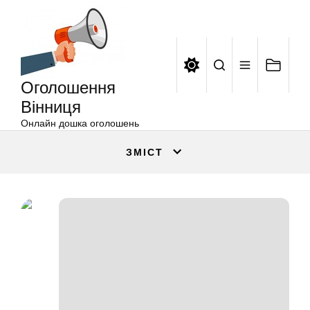
Оголошення
Перейти
Вінниця
до
вмісту
Оголошення
Вінниця
Онлайн дошка оголошень
ЗМІСТ