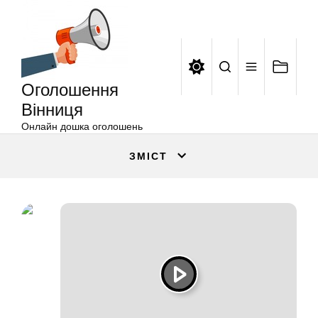
Оголошення
Перейти
Вінниця
до
вмісту
Оголошення
Вінниця
Онлайн дошка оголошень
ЗМІСТ