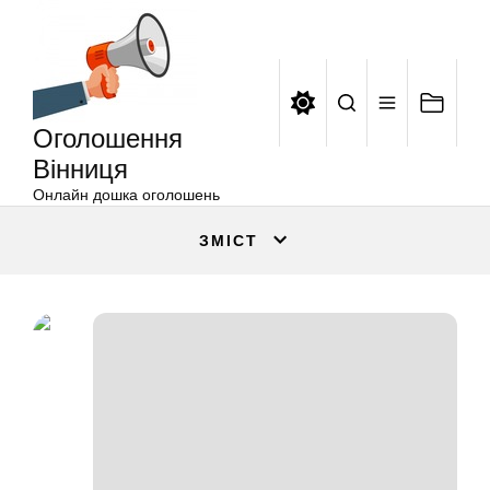
Оголошення
Перейти
Вінниця
до
вмісту
Оголошення
Вінниця
Онлайн дошка оголошень
ЗМІСТ