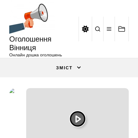
Оголошення
Перейти
Вінниця
до
вмісту
Оголошення
Вінниця
Онлайн дошка оголошень
ЗМІСТ