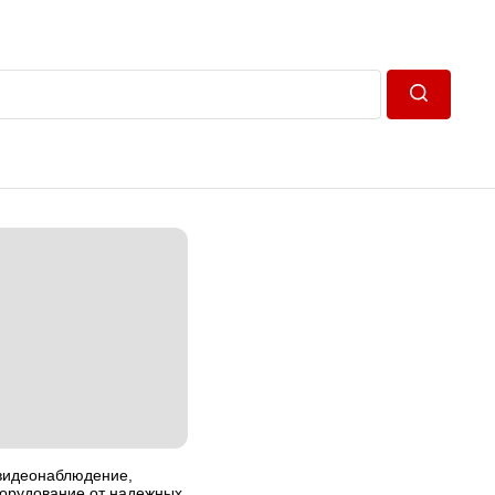
Пошук
 видеонаблюдение,
орудование от надежных