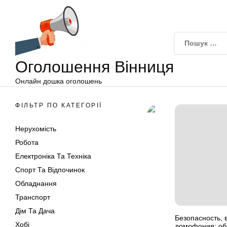
Оголошення
Перейти
Вінниця
до
вмісту
Оголошення Вінниця
Онлайн дошка оголошень
ФІЛЬТР ПО КАТЕГОРІЇ
Нерухомість
Робота
Електроніка Та Техніка
Спорт Та Відпочинок
Обладнання
Транспорт
Дім Та Дача
Безопасность,
Хобі
домофония: об