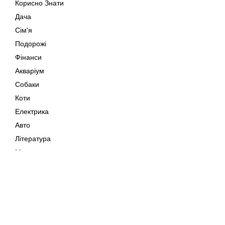
Корисно Знати
Дача
Сім'я
Подорожі
Фінанси
Акваріум
Собаки
Коти
Електрика
Авто
Література
Музика
Дозвілля
Кіно
Мапа сайту
Своїми Руками
Тварини
Авторське право © 202
Поради