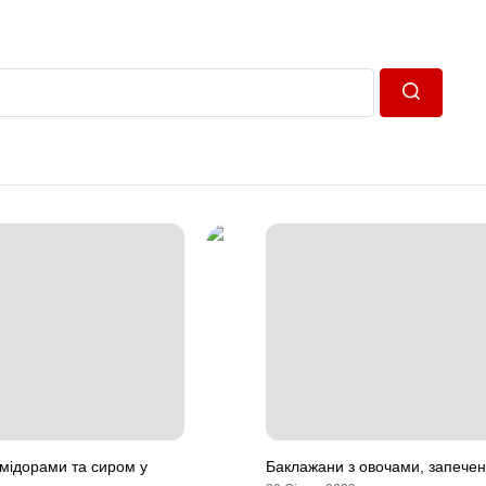
Пошук
мідорами та сиром у
Баклажани з овочами, запечені