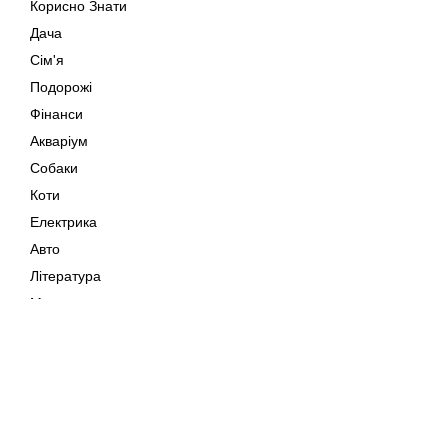
Корисно Знати
Дача
Сім'я
Подорожі
Фінанси
Акваріум
Собаки
Коти
Електрика
Авто
Література
Музика
Дозвілля
Кіно
Мапа сайту
Своїми Руками
Тварини
Авторське право © 202
Поради