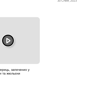
30 Січня, 2023
чериць, запечених у
ки та жюльєни