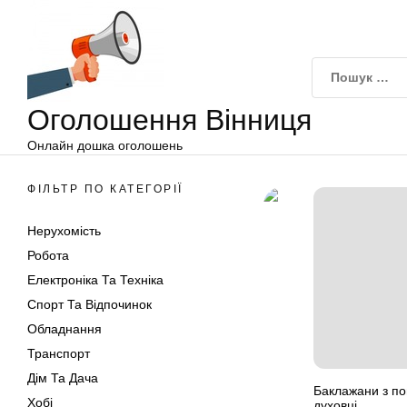
Оголошення
Перейти
Вінниця
до
вмісту
Оголошення Вінниця
Онлайн дошка оголошень
ФІЛЬТР ПО КАТЕГОРІЇ
Нерухомість
Робота
Електроніка Та Техніка
Спорт Та Відпочинок
Обладнання
Транспорт
Дім Та Дача
Баклажани з по
Хобі
духовці