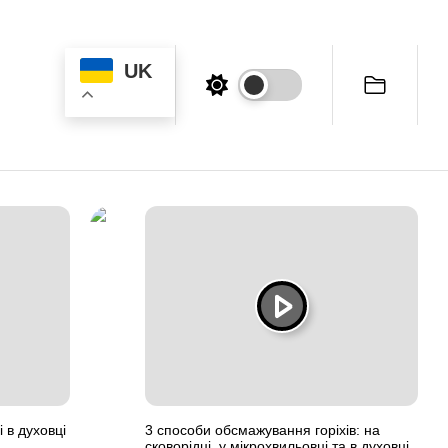
UK
 в духовці
3 способи обсмажування горіхів: на
сковорідці, у мікрохвильовці та в духовці.