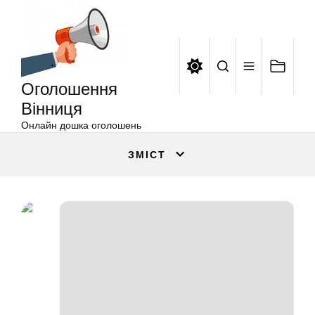
Оголошення
Перейти
Вінниця
до
вмісту
Оголошення
Вінниця
Онлайн дошка оголошень
ЗМІСТ