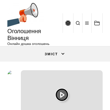
Оголошення
Перейти
Вінниця
до
вмісту
Оголошення
Вінниця
Онлайн дошка оголошень
ЗМІСТ