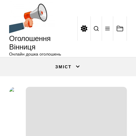
Оголошення
Перейти
Вінниця
до
вмісту
Оголошення
Вінниця
Онлайн дошка оголошень
ЗМІСТ