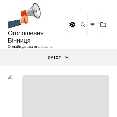
Оголошення
Перейти
Вінниця
до
вмісту
Оголошення
Вінниця
Онлайн дошка оголошень
ЗМІСТ